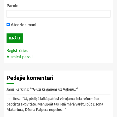
Parole
Atceries mani
Reģistrēties
Aizmirsi paroli
Pēdējie komentāri
Janis Karklins
: “
"Gluži kā gājiens uz Aglonu.."
”
martinsz
: “
Jā, pēdējā laikā patiesi vērojama liela reformēto
baptistu aktivitāte. Manuprāt tas lielā mērā varētu būt Džona
Makartura, Džona Paipera nopelns…
”