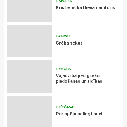
E-APCERES
Kristietis kā Dieva namturis
E-RAKSTI
Grēka sekas
E-MĀCĪBA
Vajadzība pēc grēku
piedošanas un ticības
E-LŪGŠANAS
Par spēju noliegt sevi