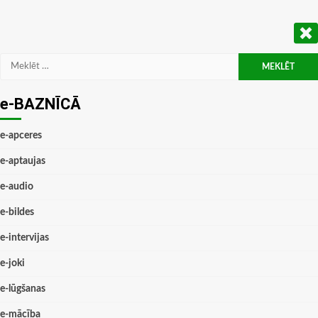
Meklēt:
e-BAZNĪCĀ
e-apceres
e-aptaujas
e-audio
e-bildes
e-intervijas
e-joki
e-lūgšanas
e-mācība