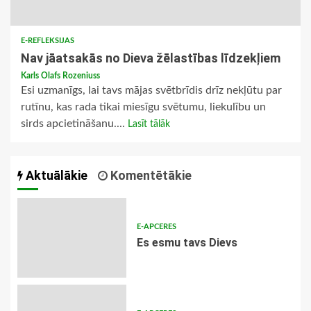
E-REFLEKSIJAS
Nav jāatsakās no Dieva žēlastības līdzekļiem
Karls Olafs Rozeniuss
Esi uzmanīgs, lai tavs mājas svētbrīdis drīz nekļūtu par
rutīnu, kas rada tikai miesīgu svētumu, liekulību un
sirds apcietināšanu....
Lasīt tālāk
Aktuālākie
Komentētākie
E-APCERES
Es esmu tavs Dievs