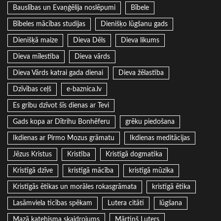
Bauslības un Evaņģēlija noslēpumi
Bībele
Bībeles mācības studijas
Dienišķo lūgšanu gads
Dienišķā maize
Dieva Dēls
Dieva likums
Dieva mīlestība
Dieva vārds
Dieva Vārds katrai gada dienai
Dieva žēlastība
Dzīvības ceļš
e-baznica.lv
Es gribu dzīvot šīs dienas ar Tevi
Gads kopa ar Dītrihu Bonhēferu
grēku piedošana
Ikdienas ar Pirmo Mozus grāmatu
Ikdienas meditācijas
Jēzus Kristus
Kristība
Kristīgā dogmatika
Kristīgā dzīve
kristīgā mācība
kristīgā mūzika
Kristīgās ētikas un morāles rokasgrāmata
kristīgā ētika
Lasāmviela ticības spēkam
Lutera citāti
lūgšana
Mazā katehisma skaidrojums
Mārtiņš Luters