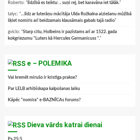
Roberto
: “
līdzībā es teiktu: .. suņi rej, bet karavāna iet tālāk.
”
talyc
: “
…līdz ar luterāņu mācītāja Ulda Rožkalna aiziešanu mūžībā
šķiet nomiris arī beidzamais klausāmais gabals tajā radio
”
gviclo
: “
Starp citu, Holbeins ir pazīstams arī ar 1522. gada
kokgriezumu "Luters kā Hercules Germanicuss ".
”
e – POLEMIKA
Vai kremēt mirušo ir kristīga prakse?
Par LELB arhibīskapa kalpošanas laiku
Kāpēc "nomira" e-BAZNĪCAs forums?
Dieva vārds katrai dienai
Ps.25:5