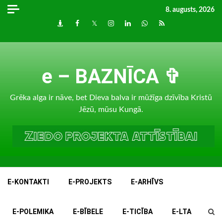
Skip
8. augusts, 2026
to
Draugiem
Facebook
Twitter
Instagram
LinkedIn
whatsapp
RSS
content
e – BAZNĪCA ✞
Grēka alga ir nāve, bet Dieva balva ir mūžīga dzīvība Kristū
Jēzū, mūsu Kungā.
E-KONTAKTI
E-PROJEKTS
E-ARHĪVS
E-POLEMIKA
E-BĪBELE
E-TICĪBA
E-LTA