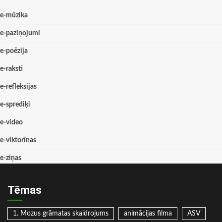
e-mūzika
e-paziņojumi
e-poēzija
e-raksti
e-refleksijas
e-sprediķi
e-video
e-viktorīnas
e-ziņas
Tēmas
1. Mozus grāmatas skaidrojums
animācijas filma
ASV