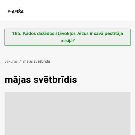
E-AFIŠA
185. Kādos dažādos stāvokļos Jēzus ir savā pestītāja
misijā?
Sākums
mājas svētbrīdis
mājas svētbrīdis