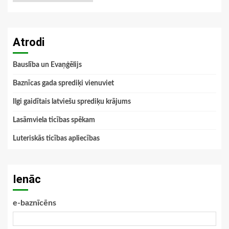
Atrodi
Bauslība un Evaņģēlijs
Baznīcas gada sprediķi vienuviet
Ilgi gaidītais latviešu sprediķu krājums
Lasāmviela ticības spēkam
Luteriskās ticības apliecības
Ienāc
e-baznīcēns