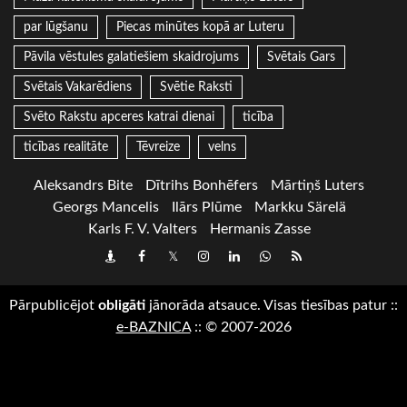
par lūgšanu
Piecas minūtes kopā ar Luteru
Pāvila vēstules galatiešiem skaidrojums
Svētais Gars
Svētais Vakarēdiens
Svētie Raksti
Svēto Rakstu apceres katrai dienai
ticība
ticības realitāte
Tēvreize
velns
Aleksandrs Bite
Dītrihs Bonhēfers
Mārtiņš Luters
Georgs Mancelis
Ilārs Plūme
Markku Särelä
Karls F. V. Valters
Hermanis Zasse
Draugiem
Facebook
Twitter
Instagram
LinkedIn
whatsapp
RSS
Pārpublicējot
obligāti
jānorāda atsauce. Visas tiesības patur
::
e-BAZNICA
::
© 2007-2026