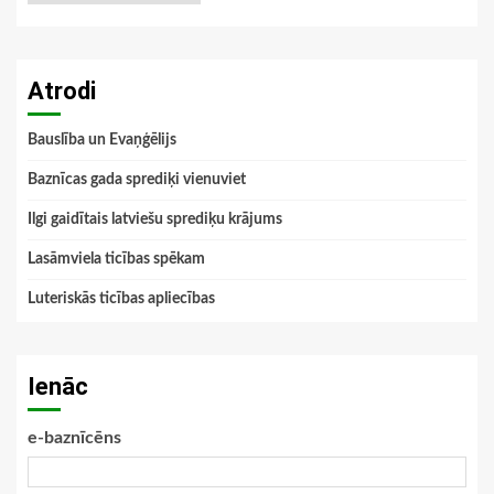
Atrodi
Bauslība un Evaņģēlijs
Baznīcas gada sprediķi vienuviet
Ilgi gaidītais latviešu sprediķu krājums
Lasāmviela ticības spēkam
Luteriskās ticības apliecības
Ienāc
e-baznīcēns