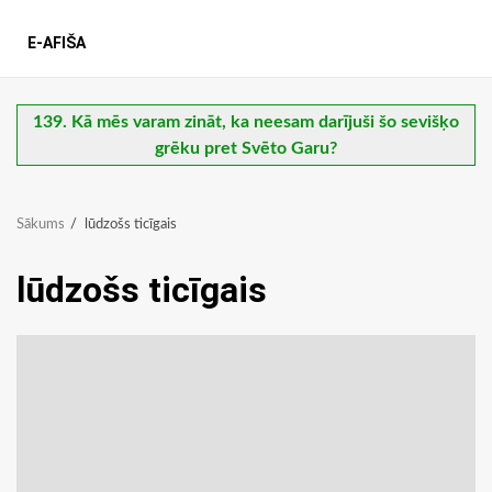
E-AFIŠA
139. Kā mēs varam zināt, ka neesam darījuši šo sevišķo
grēku pret Svēto Garu?
Sākums
lūdzošs ticīgais
lūdzošs ticīgais