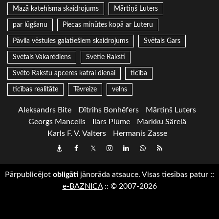
Mazā katehisma skaidrojums
Mārtiņš Luters
par lūgšanu
Piecas minūtes kopā ar Luteru
Pāvila vēstules galatiešiem skaidrojums
Svētais Gars
Svētais Vakarēdiens
Svētie Raksti
Svēto Rakstu apceres katrai dienai
ticība
ticības realitāte
Tēvreize
velns
Aleksandrs Bite
Dītrihs Bonhēfers
Mārtiņš Luters
Georgs Mancelis
Ilārs Plūme
Markku Särelä
Karls F. V. Valters
Hermanis Zasse
Draugiem
Facebook
Twitter
Instagram
LinkedIn
whatsapp
RSS
Pārpublicējot
obligāti
jānorāda atsauce. Visas tiesības patur
::
e-BAZNICA
::
© 2007-2026