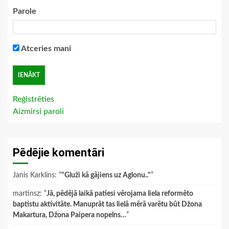
Parole
Atceries mani
Reģistrēties
Aizmirsi paroli
Pēdējie komentāri
Janis Karklins
: “
"Gluži kā gājiens uz Aglonu.."
”
martinsz
: “
Jā, pēdējā laikā patiesi vērojama liela reformēto
baptistu aktivitāte. Manuprāt tas lielā mērā varētu būt Džona
Makartura, Džona Paipera nopelns…
”