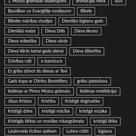
1. Mozus grāmatas skaidrojums
animācijas filma
ASV
Bauslības un Evaņģēlija noslēpumi
Bībele
Bībeles mācības studijas
Dienišķo lūgšanu gads
Dienišķā maize
Dieva Dēls
Dieva likums
Dieva mīlestība
Dieva vārds
Dieva Vārds katrai gada dienai
Dieva žēlastība
Dzīvības ceļš
e-baznica.lv
Es gribu dzīvot šīs dienas ar Tevi
Gads kopa ar Dītrihu Bonhēferu
grēku piedošana
Ikdienas ar Pirmo Mozus grāmatu
Ikdienas meditācijas
Jēzus Kristus
Kristība
Kristīgā dogmatika
Kristīgā dzīve
kristīgā mācība
kristīgā mūzika
Kristīgās ētikas un morāles rokasgrāmata
kristīgā ētika
Lasāmviela ticības spēkam
Lutera citāti
lūgšana