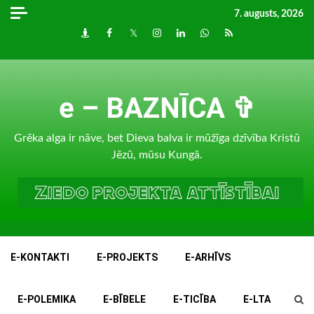
Skip
7. augusts, 2026
to
Draugiem
Facebook
Twitter
Instagram
LinkedIn
whatsapp
RSS
content
e – BAZNĪCA ✞
Grēka alga ir nāve, bet Dieva balva ir mūžīga dzīvība Kristū
Jēzū, mūsu Kungā.
E-KONTAKTI
E-PROJEKTS
E-ARHĪVS
E-POLEMIKA
E-BĪBELE
E-TICĪBA
E-LTA