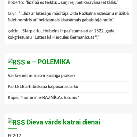
Roberto
: “
līdzībā es teiktu: .. suņi rej, bet karavāna iet tālāk.
”
talyc
: “
…līdz ar luterāņu mācītāja Ulda Rožkalna aiziešanu mūžībā
šķiet nomiris arī beidzamais klausāmais gabals tajā radio
”
gviclo
: “
Starp citu, Holbeins ir pazīstams arī ar 1522. gada
kokgriezumu "Luters kā Hercules Germanicuss ".
”
e – POLEMIKA
Vai kremēt mirušo ir kristīga prakse?
Par LELB arhibīskapa kalpošanas laiku
Kāpēc "nomira" e-BAZNĪCAs forums?
Dieva vārds katrai dienai
Ef.2:17