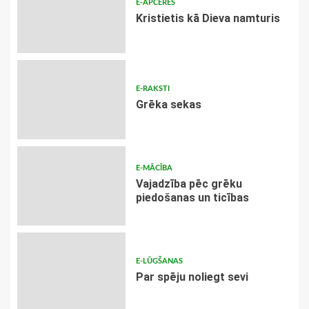
E-APCERES
Kristietis kā Dieva namturis
E-RAKSTI
Grēka sekas
E-MĀCĪBA
Vajadzība pēc grēku
piedošanas un ticības
E-LŪGŠANAS
Par spēju noliegt sevi