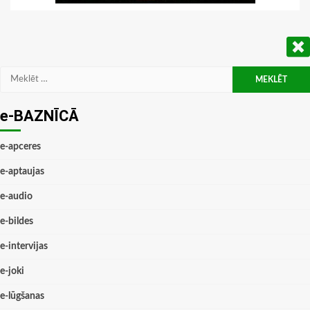
Meklēt:
e-BAZNĪCĀ
e-apceres
e-aptaujas
e-audio
e-bildes
e-intervijas
e-joki
e-lūgšanas