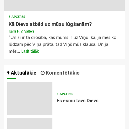
E-APCERES
Kā Dievs atbild uz mūsu lūgšanām?
Karls F. V. Valters
“Un šī ir tā drošība, kas mums ir uz Viņu, ka, ja mēs ko
lūdzam pēc Viņa prāta, tad Viņš mūs klausa. Un ja
mēs...
Lasīt tālāk
Aktuālākie
Komentētākie
E-APCERES
Es esmu tavs Dievs