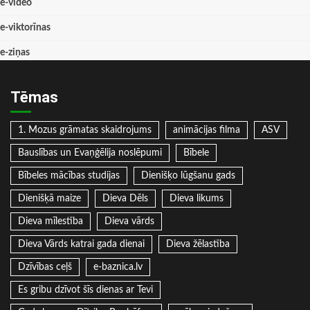
e-video
e-viktorīnas
e-ziņas
Tēmas
1. Mozus grāmatas skaidrojums
animācijas filma
ASV
Bauslības un Evaņģēlija noslēpumi
Bībele
Bībeles mācības studijas
Dienišķo lūgšanu gads
Dienišķā maize
Dieva Dēls
Dieva likums
Dieva mīlestība
Dieva vārds
Dieva Vārds katrai gada dienai
Dieva žēlastība
Dzīvības ceļš
e-baznica.lv
Es gribu dzīvot šīs dienas ar Tevi