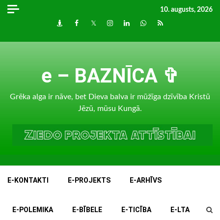
Skip
10. augusts, 2026
to
Draugiem
Facebook
Twitter
Instagram
LinkedIn
whatsapp
RSS
content
e – BAZNĪCA ✞
Grēka alga ir nāve, bet Dieva balva ir mūžīga dzīvība Kristū
Jēzū, mūsu Kungā.
E-KONTAKTI
E-PROJEKTS
E-ARHĪVS
E-POLEMIKA
E-BĪBELE
E-TICĪBA
E-LTA