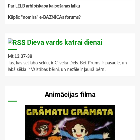
Par LELB arhibīskapa kalpošanas laiku
Kāpēc "nomira" e-BAZNĪCAs forums?
Dieva vārds katrai dienai
Mt.13:37-38
Tas, kas sēj labo sēklu, ir Cilvēka Dēls. Bet tīrums ir pasaule, un
labā sēkla ir Valstības bērni, un nezāle ir ļaunā bērni.
Animācijas filma