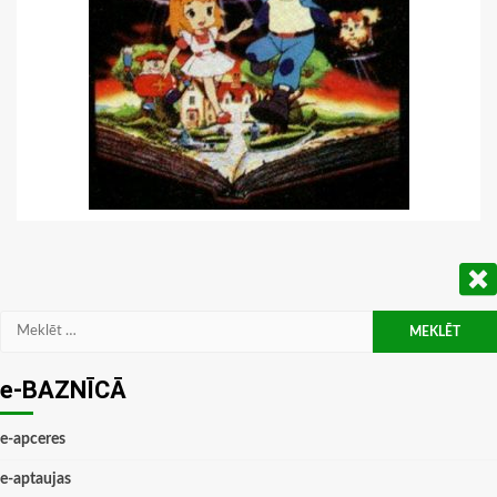
Meklēt:
e-BAZNĪCĀ
e-apceres
e-aptaujas