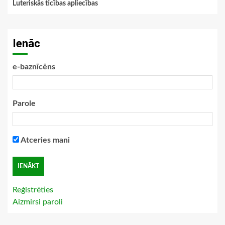
Luteriskās ticības apliecības
Ienāc
e-baznīcēns
Parole
Atceries mani
Reģistrēties
Aizmirsi paroli