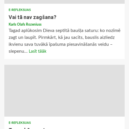
E-REFLEKSIJAS
Vai tā nav zagšana?
Karls Olafs Rozeniuss
Tagad aplūkosim Dieva septītā baušļa saturu: ko nozīmē
zagt un laupīt. Pirmkārt, kā jau sacīts, bauslis aizliedz
ikvienu sava tuvākā īpašuma piesavināšanās veidu –
slepenu...
Lasīt tālāk
E-REFLEKSIJAS