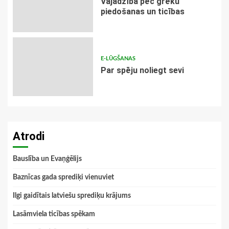
Vajadzība pēc grēku
piedošanas un ticības
E-LŪGŠANAS
Par spēju noliegt sevi
Atrodi
Bauslība un Evaņģēlijs
Baznīcas gada sprediķi vienuviet
Ilgi gaidītais latviešu sprediķu krājums
Lasāmviela ticības spēkam