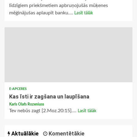
līdzīgiem priekšmetiem apbruņojušās mūķenes
mēģinājušas aplaupīt banku....
Lasīt tālāk
E-APCERES
Kas īsti ir zagšana un laupīšana
Karls Olafs Rozeniuss
Tev nebūs zagt [2.Moz.20:15]....
Lasīt tālāk
Aktuālākie
Komentētākie