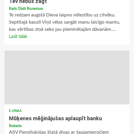
Tev nebūs zagt
Karls Olafs Rozeniuss
Te redzam augstā Dieva laipno mīlestību uz cilvēku.
Septītajā bauslī Viņš vēlas sargāt manu laicīgo mantu,
kas vērtības ziņā seko jau pieminētajām dāvanām....
Lasīt tālāk
E-ZIŅAS
Mūķenes mēģinājušas aplaupīt banku
Roberto
ASV Pensilvānijas štatā divas ar šaujamieročiem