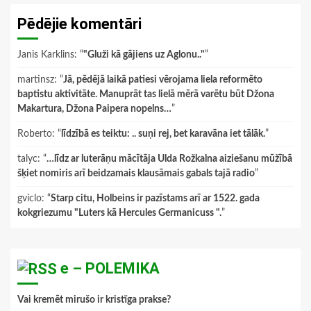
Pēdējie komentāri
Janis Karklins
: “
"Gluži kā gājiens uz Aglonu.."
”
martinsz
: “
Jā, pēdējā laikā patiesi vērojama liela reformēto
baptistu aktivitāte. Manuprāt tas lielā mērā varētu būt Džona
Makartura, Džona Paipera nopelns…
”
Roberto
: “
līdzībā es teiktu: .. suņi rej, bet karavāna iet tālāk.
”
talyc
: “
…līdz ar luterāņu mācītāja Ulda Rožkalna aiziešanu mūžībā
šķiet nomiris arī beidzamais klausāmais gabals tajā radio
”
gviclo
: “
Starp citu, Holbeins ir pazīstams arī ar 1522. gada
kokgriezumu "Luters kā Hercules Germanicuss ".
”
e – POLEMIKA
Vai kremēt mirušo ir kristīga prakse?