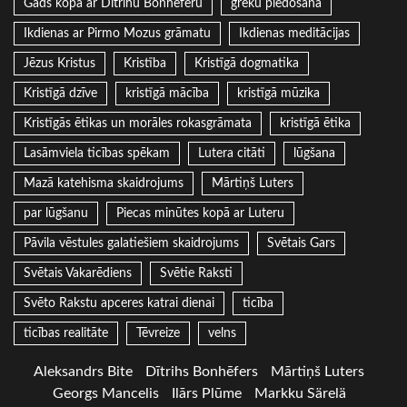
Gads kopa ar Dītrihu Bonhēferu
grēku piedošana
Ikdienas ar Pirmo Mozus grāmatu
Ikdienas meditācijas
Jēzus Kristus
Kristība
Kristīgā dogmatika
Kristīgā dzīve
kristīgā mācība
kristīgā mūzika
Kristīgās ētikas un morāles rokasgrāmata
kristīgā ētika
Lasāmviela ticības spēkam
Lutera citāti
lūgšana
Mazā katehisma skaidrojums
Mārtiņš Luters
par lūgšanu
Piecas minūtes kopā ar Luteru
Pāvila vēstules galatiešiem skaidrojums
Svētais Gars
Svētais Vakarēdiens
Svētie Raksti
Svēto Rakstu apceres katrai dienai
ticība
ticības realitāte
Tēvreize
velns
Aleksandrs Bite
Dītrihs Bonhēfers
Mārtiņš Luters
Georgs Mancelis
Ilārs Plūme
Markku Särelä