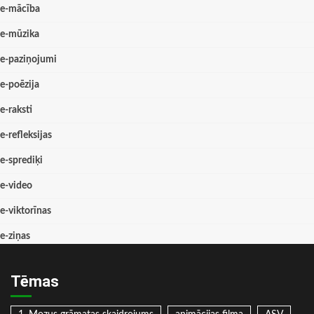
e-mācība
e-mūzika
e-paziņojumi
e-poēzija
e-raksti
e-refleksijas
e-sprediķi
e-video
e-viktorīnas
e-ziņas
Tēmas