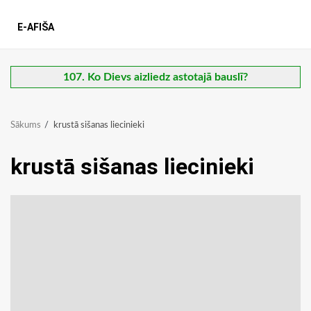
E-AFIŠA
107. Ko Dievs aizliedz astotajā bauslī?
Sākums
krustā sišanas liecinieki
krustā sišanas liecinieki