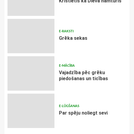
Kristietis kā Dieva namturis
E-RAKSTI
Grēka sekas
E-MĀCĪBA
Vajadzība pēc grēku
piedošanas un ticības
E-LŪGŠANAS
Par spēju noliegt sevi