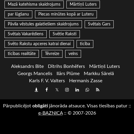
Mazā katehisma skaidrojums
Mārtiņš Luters
par lūgšanu
Piecas minūtes kopā ar Luteru
Pāvila vēstules galatiešiem skaidrojums
Svētais Gars
Svētais Vakarēdiens
Svētie Raksti
Svēto Rakstu apceres katrai dienai
ticība
ticības realitāte
Tēvreize
velns
Aleksandrs Bite
Dītrihs Bonhēfers
Mārtiņš Luters
Georgs Mancelis
Ilārs Plūme
Markku Särelä
Karls F. V. Valters
Hermanis Zasse
Draugiem
Facebook
Twitter
Instagram
LinkedIn
whatsapp
RSS
Pārpublicējot
obligāti
jānorāda atsauce. Visas tiesības patur
::
e-BAZNICA
::
© 2007-2026