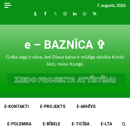
Skip
7. augusts, 2026
to
Draugiem
Facebook
Twitter
Instagram
LinkedIn
whatsapp
RSS
content
e – BAZNĪCA ✞
Grēka alga ir nāve, bet Dieva balva ir mūžīga dzīvība Kristū
Jēzū, mūsu Kungā.
E-KONTAKTI
E-PROJEKTS
E-ARHĪVS
E-POLEMIKA
E-BĪBELE
E-TICĪBA
E-LTA