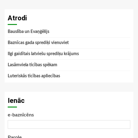
Atrodi
Bauslība un Evaņģēlijs
Baznīcas gada sprediķi vienuviet
Ilgi gaidītais latviešu sprediķu krājums
Lasāmviela ticības spēkam
Luteriskās ticības apliecības
Ienāc
e-baznīcēns
Parole