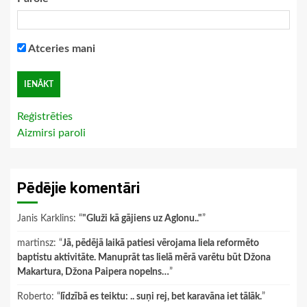
Atceries mani
Reģistrēties
Aizmirsi paroli
Pēdējie komentāri
Janis Karklins
: “
"Gluži kā gājiens uz Aglonu.."
”
martinsz
: “
Jā, pēdējā laikā patiesi vērojama liela reformēto
baptistu aktivitāte. Manuprāt tas lielā mērā varētu būt Džona
Makartura, Džona Paipera nopelns…
”
Roberto
: “
līdzībā es teiktu: .. suņi rej, bet karavāna iet tālāk.
”