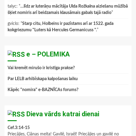
talyc
: “
…līdz ar luterāņu mācītāja Ulda Rožkalna aiziešanu mūžībā
šķiet nomiris arī beidzamais klausāmais gabals tajā radio
”
gviclo
: “
Starp citu, Holbeins ir pazīstams arī ar 1522. gada
kokgriezumu "Luters kā Hercules Germanicuss ".
”
e – POLEMIKA
Vai kremēt mirušo ir kristīga prakse?
Par LELB arhibīskapa kalpošanas laiku
Kāpēc "nomira" e-BAZNĪCAs forums?
Dieva vārds katrai dienai
Cef.3:14-15
Priecājies, Ciānas meita! Gavilē, Israēl! Priecājies un gavilē no