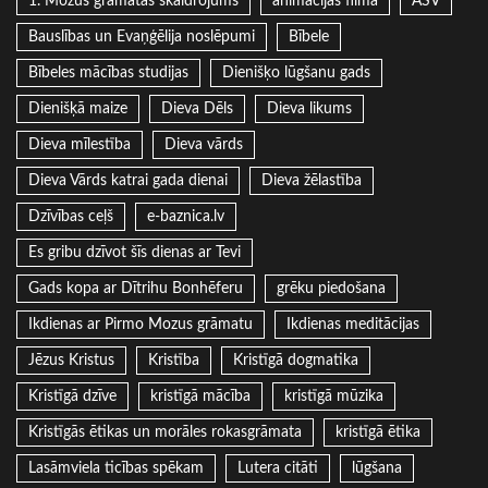
1. Mozus grāmatas skaidrojums
animācijas filma
ASV
Bauslības un Evaņģēlija noslēpumi
Bībele
Bībeles mācības studijas
Dienišķo lūgšanu gads
Dienišķā maize
Dieva Dēls
Dieva likums
Dieva mīlestība
Dieva vārds
Dieva Vārds katrai gada dienai
Dieva žēlastība
Dzīvības ceļš
e-baznica.lv
Es gribu dzīvot šīs dienas ar Tevi
Gads kopa ar Dītrihu Bonhēferu
grēku piedošana
Ikdienas ar Pirmo Mozus grāmatu
Ikdienas meditācijas
Jēzus Kristus
Kristība
Kristīgā dogmatika
Kristīgā dzīve
kristīgā mācība
kristīgā mūzika
Kristīgās ētikas un morāles rokasgrāmata
kristīgā ētika
Lasāmviela ticības spēkam
Lutera citāti
lūgšana