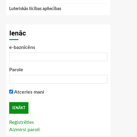
Luteriskās ticības apliecības
Ienāc
e-baznīcēns
Parole
Atceries mani
Reģistrēties
Aizmirsi paroli