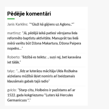
Pēdējie komentāri
Janis Karklins
: “
"Gluži kā gājiens uz Aglonu.."
”
martinsz
: “
Jā, pēdējā laikā patiesi vērojama liela
reformēto baptistu aktivitāte. Manuprāt tas lielā
mērā varētu būt Džona Makartura, Džona Paipera
nopelns…
”
Roberto
: “
līdzībā es teiktu: .. suņi rej, bet karavāna
iet tālāk.
”
talyc
: “
…līdz ar luterāņu mācītāja Ulda Rožkalna
aiziešanu mūžībā šķiet nomiris arī beidzamais
klausāmais gabals tajā radio
”
gviclo
: “
Starp citu, Holbeins ir pazīstams arī ar
1522. gada kokgriezumu "Luters kā Hercules
Germanicuss ".
”