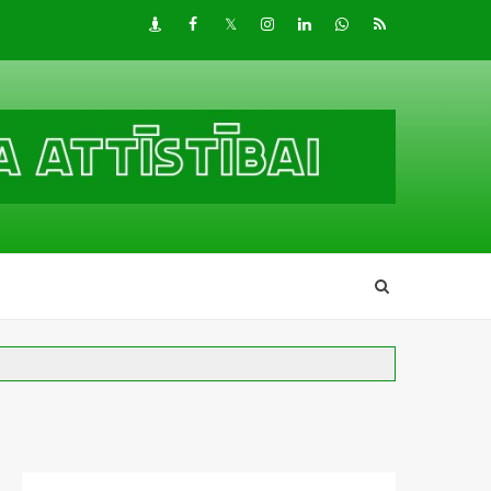
Draugiem
Facebook
Twitter
Instagram
LinkedIn
whatsapp
RSS