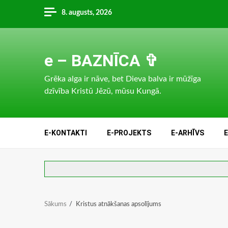
Skip
8. augusts, 2026
to
content
e – BAZNĪCA ✞
Grēka alga ir nāve, bet Dieva balva ir mūžīga
dzīvība Kristū Jēzū, mūsu Kungā.
E-KONTAKTI
E-PROJEKTS
E-ARHĪVS
Sākums
Kristus atnākšanas apsolījums