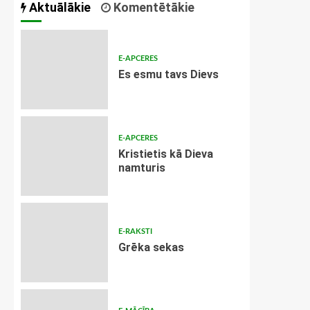
Aktuālākie
Komentētākie
E-APCERES
Es esmu tavs Dievs
E-APCERES
Kristietis kā Dieva
namturis
E-RAKSTI
Grēka sekas