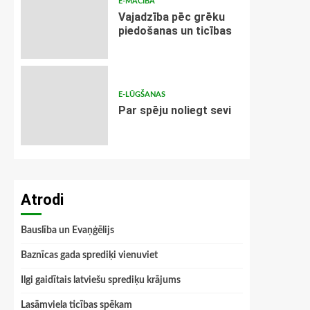
E-MĀCĪBA
Vajadzība pēc grēku
piedošanas un ticības
E-LŪGŠANAS
Par spēju noliegt sevi
Atrodi
Bauslība un Evaņģēlijs
Baznīcas gada sprediķi vienuviet
Ilgi gaidītais latviešu sprediķu krājums
Lasāmviela ticības spēkam