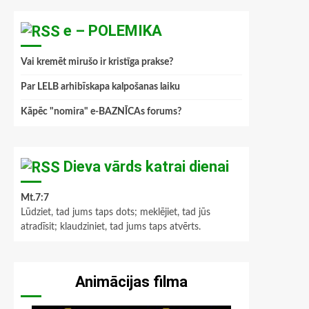
e – POLEMIKA
Vai kremēt mirušo ir kristīga prakse?
Par LELB arhibīskapa kalpošanas laiku
Kāpēc "nomira" e-BAZNĪCAs forums?
Dieva vārds katrai dienai
Mt.7:7
Lūdziet, tad jums taps dots; meklējiet, tad jūs
atradīsit; klaudziniet, tad jums taps atvērts.
Animācijas filma