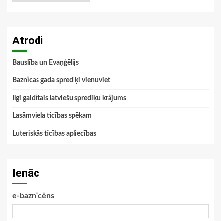
Atrodi
Bauslība un Evaņģēlijs
Baznīcas gada sprediķi vienuviet
Ilgi gaidītais latviešu sprediķu krājums
Lasāmviela ticības spēkam
Luteriskās ticības apliecības
Ienāc
e-baznīcēns