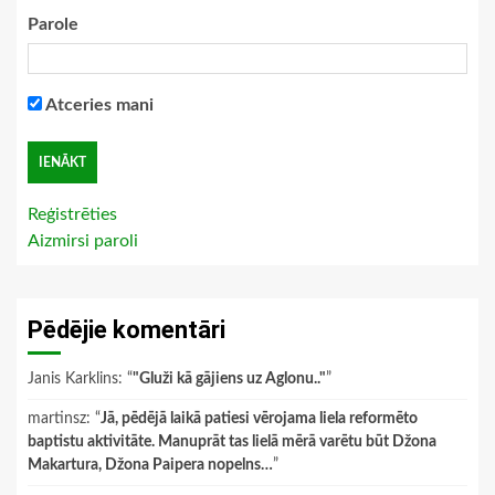
Parole
Atceries mani
Reģistrēties
Aizmirsi paroli
Pēdējie komentāri
Janis Karklins
: “
"Gluži kā gājiens uz Aglonu.."
”
martinsz
: “
Jā, pēdējā laikā patiesi vērojama liela reformēto
baptistu aktivitāte. Manuprāt tas lielā mērā varētu būt Džona
Makartura, Džona Paipera nopelns…
”