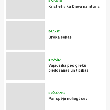
E-APCERES
Kristietis kā Dieva namturis
E-RAKSTI
Grēka sekas
E-MĀCĪBA
Vajadzība pēc grēku
piedošanas un ticības
E-LŪGŠANAS
Par spēju noliegt sevi