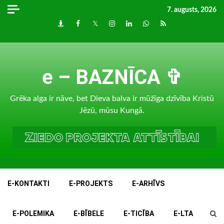
Skip
7. augusts, 2026
to
Draugiem
Facebook
Twitter
Instagram
LinkedIn
whatsapp
RSS
content
e – BAZNĪCA ✞
Grēka alga ir nāve, bet Dieva balva ir mūžīga dzīvība Kristū
Jēzū, mūsu Kungā.
E-KONTAKTI
E-PROJEKTS
E-ARHĪVS
E-POLEMIKA
E-BĪBELE
E-TICĪBA
E-LTA