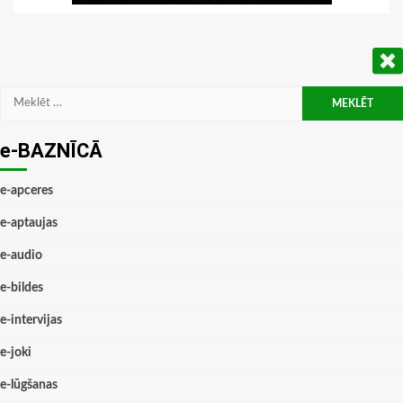
Meklēt:
e-BAZNĪCĀ
e-apceres
e-aptaujas
e-audio
e-bildes
e-intervijas
e-joki
e-lūgšanas