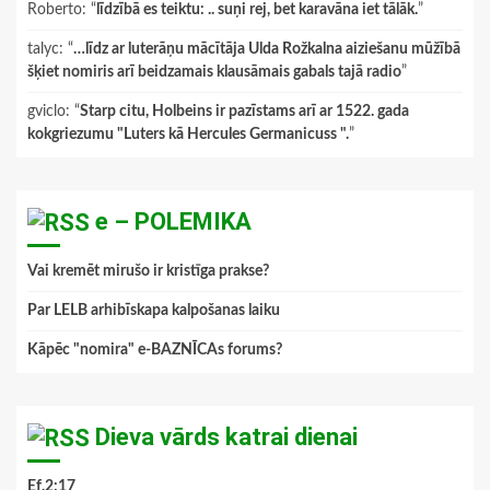
Roberto
: “
līdzībā es teiktu: .. suņi rej, bet karavāna iet tālāk.
”
talyc
: “
…līdz ar luterāņu mācītāja Ulda Rožkalna aiziešanu mūžībā
šķiet nomiris arī beidzamais klausāmais gabals tajā radio
”
gviclo
: “
Starp citu, Holbeins ir pazīstams arī ar 1522. gada
kokgriezumu "Luters kā Hercules Germanicuss ".
”
e – POLEMIKA
Vai kremēt mirušo ir kristīga prakse?
Par LELB arhibīskapa kalpošanas laiku
Kāpēc "nomira" e-BAZNĪCAs forums?
Dieva vārds katrai dienai
Ef.2:17