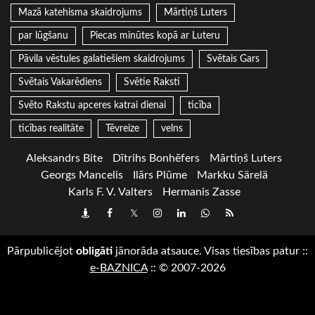
Mazā katehisma skaidrojums
Mārtiņš Luters
par lūgšanu
Piecas minūtes kopā ar Luteru
Pāvila vēstules galatiešiem skaidrojums
Svētais Gars
Svētais Vakarēdiens
Svētie Raksti
Svēto Rakstu apceres katrai dienai
ticība
ticības realitāte
Tēvreize
velns
Aleksandrs Bite
Dītrihs Bonhēfers
Mārtiņš Luters
Georgs Mancelis
Ilārs Plūme
Markku Särelä
Karls F. V. Valters
Hermanis Zasse
Draugiem
Facebook
Twitter
Instagram
LinkedIn
whatsapp
RSS
Pārpublicējot
obligāti
jānorāda atsauce. Visas tiesības patur
::
e-BAZNICA
::
© 2007-2026