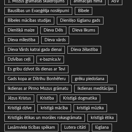
1. Mozus grāmatas skaidrojums
animācijas filma
ASV
Bauslības un Evaņģēlija noslēpumi
Bībele
Bībeles mācības studijas
Dienišķo lūgšanu gads
Dienišķā maize
Dieva Dēls
Dieva likums
Dieva mīlestība
Dieva vārds
Dieva Vārds katrai gada dienai
Dieva žēlastība
Dzīvības ceļš
e-baznica.lv
Es gribu dzīvot šīs dienas ar Tevi
Gads kopa ar Dītrihu Bonhēferu
grēku piedošana
Ikdienas ar Pirmo Mozus grāmatu
Ikdienas meditācijas
Jēzus Kristus
Kristība
Kristīgā dogmatika
Kristīgā dzīve
kristīgā mācība
kristīgā mūzika
Kristīgās ētikas un morāles rokasgrāmata
kristīgā ētika
Lasāmviela ticības spēkam
Lutera citāti
lūgšana