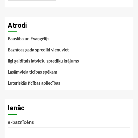
Atrodi
Bauslība un Evaņģēlijs
Baznīcas gada sprediķi vienuviet
Ilgi gaidītais latviešu sprediķu krājums
Lasāmviela ticības spēkam
Luteriskās ticības apliecības
Ienāc
e-baznīcēns