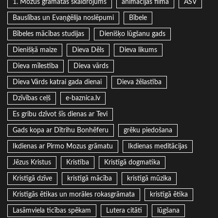
1. Mozus grāmatas skaidrojums
animācijas filma
ASV
Bauslības un Evaņģēlija noslēpumi
Bībele
Bībeles mācības studijas
Dienišķo lūgšanu gads
Dienišķā maize
Dieva Dēls
Dieva likums
Dieva mīlestība
Dieva vārds
Dieva Vārds katrai gada dienai
Dieva žēlastība
Dzīvības ceļš
e-baznica.lv
Es gribu dzīvot šīs dienas ar Tevi
Gads kopa ar Dītrihu Bonhēferu
grēku piedošana
Ikdienas ar Pirmo Mozus grāmatu
Ikdienas meditācijas
Jēzus Kristus
Kristība
Kristīgā dogmatika
Kristīgā dzīve
kristīgā mācība
kristīgā mūzika
Kristīgās ētikas un morāles rokasgrāmata
kristīgā ētika
Lasāmviela ticības spēkam
Lutera citāti
lūgšana