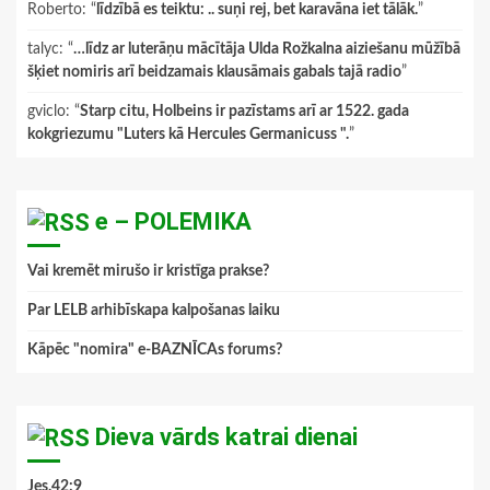
Roberto
: “
līdzībā es teiktu: .. suņi rej, bet karavāna iet tālāk.
”
talyc
: “
…līdz ar luterāņu mācītāja Ulda Rožkalna aiziešanu mūžībā
šķiet nomiris arī beidzamais klausāmais gabals tajā radio
”
gviclo
: “
Starp citu, Holbeins ir pazīstams arī ar 1522. gada
kokgriezumu "Luters kā Hercules Germanicuss ".
”
e – POLEMIKA
Vai kremēt mirušo ir kristīga prakse?
Par LELB arhibīskapa kalpošanas laiku
Kāpēc "nomira" e-BAZNĪCAs forums?
Dieva vārds katrai dienai
Jes.42:9