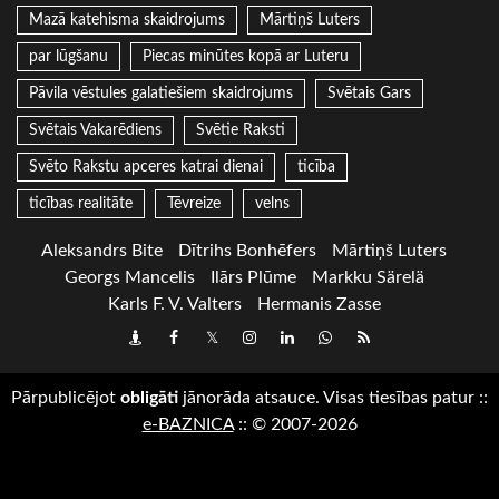
Mazā katehisma skaidrojums
Mārtiņš Luters
par lūgšanu
Piecas minūtes kopā ar Luteru
Pāvila vēstules galatiešiem skaidrojums
Svētais Gars
Svētais Vakarēdiens
Svētie Raksti
Svēto Rakstu apceres katrai dienai
ticība
ticības realitāte
Tēvreize
velns
Aleksandrs Bite
Dītrihs Bonhēfers
Mārtiņš Luters
Georgs Mancelis
Ilārs Plūme
Markku Särelä
Karls F. V. Valters
Hermanis Zasse
Draugiem
Facebook
Twitter
Instagram
LinkedIn
whatsapp
RSS
Pārpublicējot
obligāti
jānorāda atsauce. Visas tiesības patur
::
e-BAZNICA
::
© 2007-2026