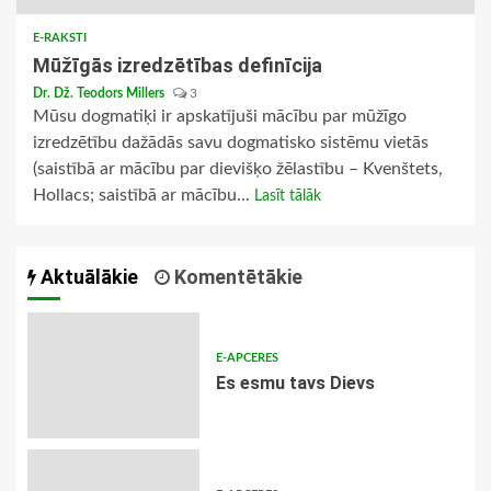
E-RAKSTI
Mūžīgās izredzētības definīcija
Dr. Dž. Teodors Millers
3
Mūsu dogmatiķi ir apskatījuši mācību par mūžīgo
izredzētību dažādās savu dogmatisko sistēmu vietās
(saistībā ar mācību par dievišķo žēlastību – Kvenštets,
Hollacs; saistībā ar mācību...
Lasīt tālāk
Aktuālākie
Komentētākie
E-APCERES
Es esmu tavs Dievs