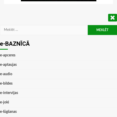
Meklēt:
e-BAZNĪCĀ
e-apceres
e-aptaujas
e-audio
e-bildes
e-intervijas
e-joki
e-lūgšanas