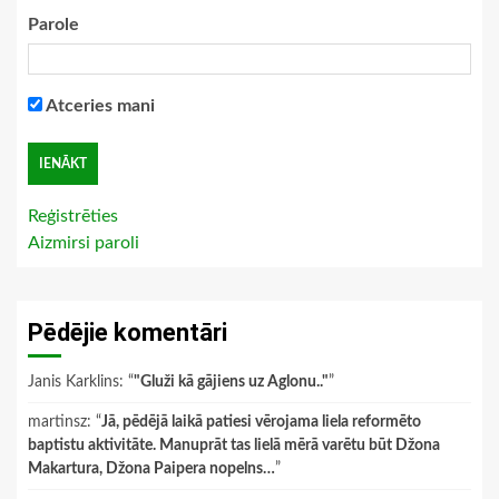
Parole
Atceries mani
Reģistrēties
Aizmirsi paroli
Pēdējie komentāri
Janis Karklins
: “
"Gluži kā gājiens uz Aglonu.."
”
martinsz
: “
Jā, pēdējā laikā patiesi vērojama liela reformēto
baptistu aktivitāte. Manuprāt tas lielā mērā varētu būt Džona
Makartura, Džona Paipera nopelns…
”