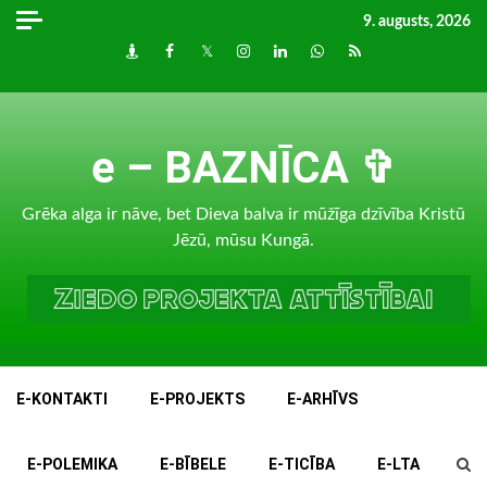
Skip
9. augusts, 2026
to
Draugiem
Facebook
Twitter
Instagram
LinkedIn
whatsapp
RSS
content
e – BAZNĪCA ✞
Grēka alga ir nāve, bet Dieva balva ir mūžīga dzīvība Kristū
Jēzū, mūsu Kungā.
E-KONTAKTI
E-PROJEKTS
E-ARHĪVS
E-POLEMIKA
E-BĪBELE
E-TICĪBA
E-LTA