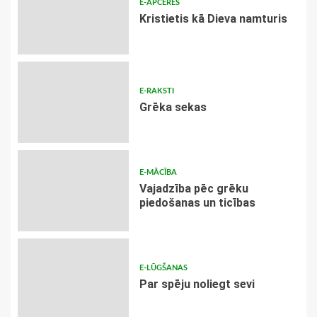
E-APCERES
Kristietis kā Dieva namturis
E-RAKSTI
Grēka sekas
E-MĀCĪBA
Vajadzība pēc grēku
piedošanas un ticības
E-LŪGŠANAS
Par spēju noliegt sevi