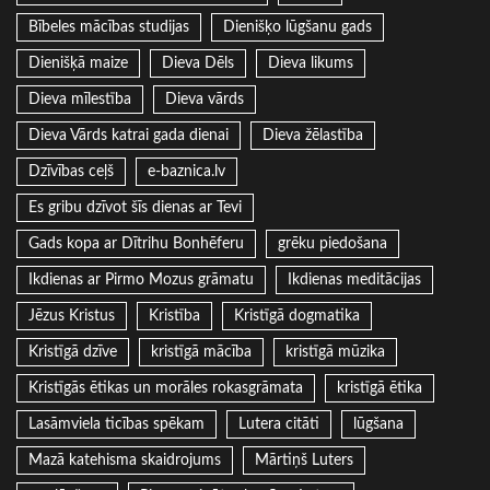
Bībeles mācības studijas
Dienišķo lūgšanu gads
Dienišķā maize
Dieva Dēls
Dieva likums
Dieva mīlestība
Dieva vārds
Dieva Vārds katrai gada dienai
Dieva žēlastība
Dzīvības ceļš
e-baznica.lv
Es gribu dzīvot šīs dienas ar Tevi
Gads kopa ar Dītrihu Bonhēferu
grēku piedošana
Ikdienas ar Pirmo Mozus grāmatu
Ikdienas meditācijas
Jēzus Kristus
Kristība
Kristīgā dogmatika
Kristīgā dzīve
kristīgā mācība
kristīgā mūzika
Kristīgās ētikas un morāles rokasgrāmata
kristīgā ētika
Lasāmviela ticības spēkam
Lutera citāti
lūgšana
Mazā katehisma skaidrojums
Mārtiņš Luters