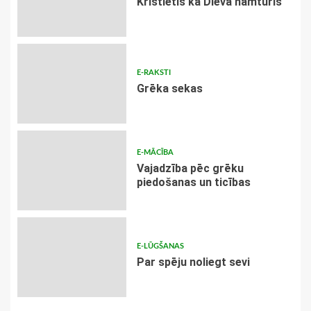
Kristietis kā Dieva namturis
E-RAKSTI
Grēka sekas
E-MĀCĪBA
Vajadzība pēc grēku
piedošanas un ticības
E-LŪGŠANAS
Par spēju noliegt sevi