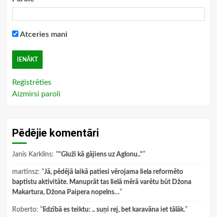
Atceries mani
Reģistrēties
Aizmirsi paroli
Pēdējie komentāri
Janis Karklins
: “
"Gluži kā gājiens uz Aglonu.."
”
martinsz
: “
Jā, pēdējā laikā patiesi vērojama liela reformēto
baptistu aktivitāte. Manuprāt tas lielā mērā varētu būt Džona
Makartura, Džona Paipera nopelns…
”
Roberto
: “
līdzībā es teiktu: .. suņi rej, bet karavāna iet tālāk.
”