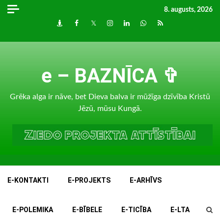
Skip
8. augusts, 2026
to
Draugiem
Facebook
Twitter
Instagram
LinkedIn
whatsapp
RSS
content
e – BAZNĪCA ✞
Grēka alga ir nāve, bet Dieva balva ir mūžīga dzīvība Kristū
Jēzū, mūsu Kungā.
E-KONTAKTI
E-PROJEKTS
E-ARHĪVS
E-POLEMIKA
E-BĪBELE
E-TICĪBA
E-LTA