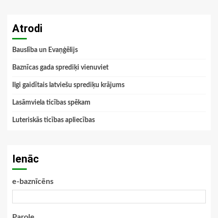
Atrodi
Bauslība un Evaņģēlijs
Baznīcas gada sprediķi vienuviet
Ilgi gaidītais latviešu sprediķu krājums
Lasāmviela ticības spēkam
Luteriskās ticības apliecības
Ienāc
e-baznīcēns
Parole