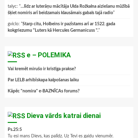
talyc
: “
…līdz ar luterāņu mācītāja Ulda Rožkalna aiziešanu mūžībā
šķiet nomiris arī beidzamais klausāmais gabals tajā radio
”
gviclo
: “
Starp citu, Holbeins ir pazīstams arī ar 1522. gada
kokgriezumu "Luters kā Hercules Germanicuss ".
”
e – POLEMIKA
Vai kremēt mirušo ir kristīga prakse?
Par LELB arhibīskapa kalpošanas laiku
Kāpēc "nomira" e-BAZNĪCAs forums?
Dieva vārds katrai dienai
Ps.25:5
Tu esi mans Dievs, kas palīdz. Uz Tevi es gaidu vienumēr.