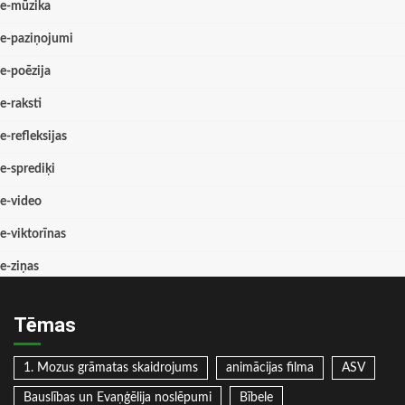
e-mūzika
e-paziņojumi
e-poēzija
e-raksti
e-refleksijas
e-sprediķi
e-video
e-viktorīnas
e-ziņas
Tēmas
1. Mozus grāmatas skaidrojums
animācijas filma
ASV
Bauslības un Evaņģēlija noslēpumi
Bībele