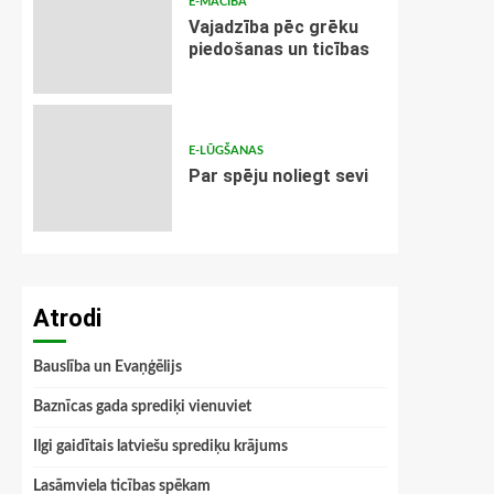
E-MĀCĪBA
Vajadzība pēc grēku
piedošanas un ticības
E-LŪGŠANAS
Par spēju noliegt sevi
Atrodi
Bauslība un Evaņģēlijs
Baznīcas gada sprediķi vienuviet
Ilgi gaidītais latviešu sprediķu krājums
Lasāmviela ticības spēkam