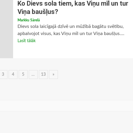
Ko Dievs sola tiem, kas Viņu mīl un tur
Viņa baušļus?
Markku Särelä
Dievs sola laicīgajā dzīvē un mūžībā bagātu svētību,
apbalvojot visus, kas Viņu mīl un tur Viņa baušļus....
Lasīt tālāk
3
4
5
…
13
»
ija