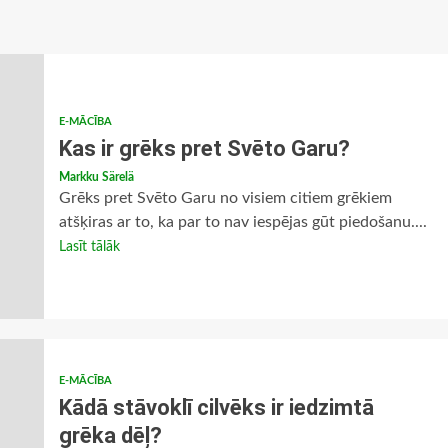
E-MĀCĪBA
Kas ir grēks pret Svēto Garu?
Markku Särelä
Grēks pret Svēto Garu no visiem citiem grēkiem
atšķiras ar to, ka par to nav iespējas gūt piedošanu....
Lasīt tālāk
E-MĀCĪBA
Kādā stāvoklī cilvēks ir iedzimtā
grēka dēļ?