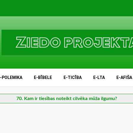
E-POLEMIKA
E-BĪBELE
E-TICĪBA
E-LTA
E-AFIŠA
70. Kam ir tiesības noteikt cilvēka mūža ilgumu?