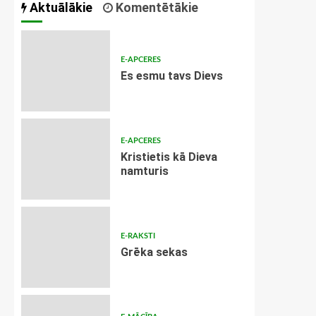
Aktuālākie
Komentētākie
E-APCERES
Es esmu tavs Dievs
E-APCERES
Kristietis kā Dieva
namturis
E-RAKSTI
Grēka sekas