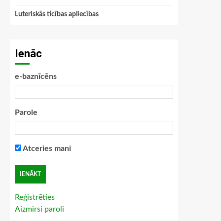
Luteriskās ticības apliecības
Ienāc
e-baznīcēns
Parole
Atceries mani
Reģistrēties
Aizmirsi paroli