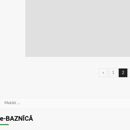
Ziņu
«
1
2
navigāc
Meklēt:
e-BAZNĪCĀ