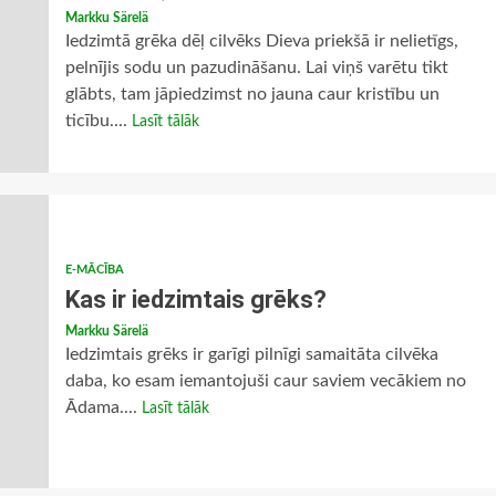
Markku Särelä
Iedzimtā grēka dēļ cilvēks Dieva priekšā ir nelietīgs,
pelnījis sodu un pazudināšanu. Lai viņš varētu tikt
glābts, tam jāpiedzimst no jauna caur kristību un
ticību....
Lasīt tālāk
E-MĀCĪBA
Kas ir iedzimtais grēks?
Markku Särelä
Iedzimtais grēks ir garīgi pilnīgi samaitāta cilvēka
daba, ko esam iemantojuši caur saviem vecākiem no
Ādama....
Lasīt tālāk