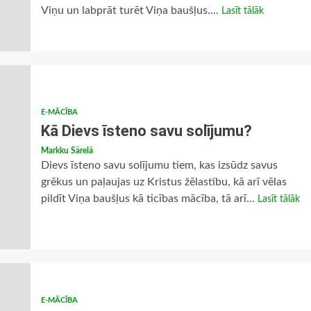
Viņu un labprāt turēt Viņa baušļus....
Lasīt tālāk
E-MĀCĪBA
Kā Dievs īsteno savu solījumu?
Markku Särelä
Dievs īsteno savu solījumu tiem, kas izsūdz savus
grēkus un paļaujas uz Kristus žēlastību, kā arī vēlas
pildīt Viņa baušļus kā ticības mācība, tā arī...
Lasīt tālāk
E-MĀCĪBA