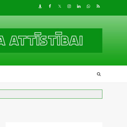
Draugiem
Facebook
Twitter
Instagram
LinkedIn
whatsapp
RSS