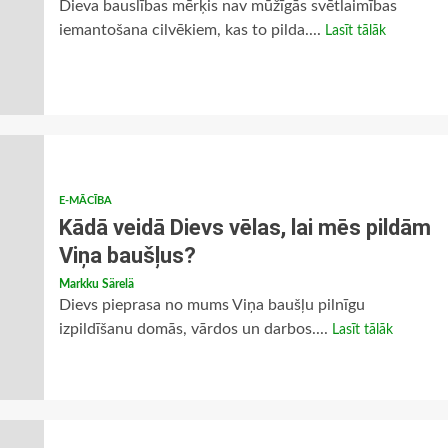
Dieva bauslības mērķis nav mūžīgās svētlaimības
iemantošana cilvēkiem, kas to pilda....
Lasīt tālāk
E-MĀCĪBA
Kādā veidā Dievs vēlas, lai mēs pildām
Viņa baušļus?
Markku Särelä
Dievs pieprasa no mums Viņa baušļu pilnīgu
izpildīšanu domās, vārdos un darbos....
Lasīt tālāk