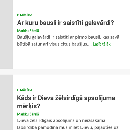
E-MĀCĪBA
Ar kuru bausli ir saistīti galavārdi?
Markku Särelä
Baušļu galavārdi ir saistīti ar pirmo bausli, kas savā
būtībā satur arī visus citus baušļus....
Lasīt tālāk
E-MĀCĪBA
Kāds ir Dieva žēlsirdīgā apsolījuma
mērķis?
Markku Särelä
Dieva žēlsirdīgais apsolījums un neizsakāmā
labsirdība pamudina mūs mīlēt Dievu, paļauties uz