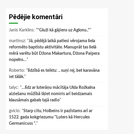
Pēdējie komentāri
Janis Karklins
: “
"Gluži kā gājiens uz Aglonu.."
”
martinsz
: “
Jā, pēdējā laikā patiesi vērojama liela
reformēto baptistu aktivitāte. Manuprāt tas lielā
mērā varētu būt Džona Makartura, Džona Paipera
nopelns…
”
Roberto
: “
līdzībā es teiktu: .. suņi rej, bet karavāna
iet tālāk.
”
talyc
: “
…līdz ar luterāņu mācītāja Ulda Rožkalna
aiziešanu mūžībā šķiet nomiris arī beidzamais
klausāmais gabals tajā radio
”
gviclo
: “
Starp citu, Holbeins ir pazīstams arī ar
1522. gada kokgriezumu "Luters kā Hercules
Germanicuss ".
”