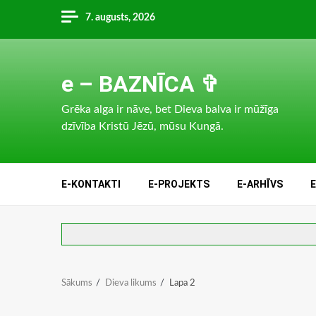
Skip
7. augusts, 2026
to
content
e – BAZNĪCA ✞
Grēka alga ir nāve, bet Dieva balva ir mūžīga
dzīvība Kristū Jēzū, mūsu Kungā.
E-KONTAKTI
E-PROJEKTS
E-ARHĪVS
Sākums
Dieva likums
Lapa 2