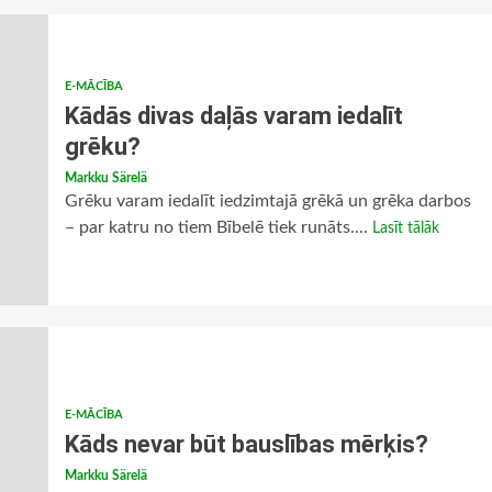
E-MĀCĪBA
Kādās divas daļās varam iedalīt
grēku?
Markku Särelä
Grēku varam iedalīt iedzimtajā grēkā un grēka darbos
– par katru no tiem Bībelē tiek runāts....
Lasīt tālāk
E-MĀCĪBA
Kāds nevar būt bauslības mērķis?
Markku Särelä