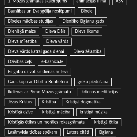
1. Mozus grāmatas skaidrojums
animācijas filma
ASV
Bauslības un Evaņģēlija noslēpumi
Bībele
Bībeles mācības studijas
Dienišķo lūgšanu gads
Dienišķā maize
Dieva Dēls
Dieva likums
Dieva mīlestība
Dieva vārds
Dieva Vārds katrai gada dienai
Dieva žēlastība
Dzīvības ceļš
e-baznica.lv
Es gribu dzīvot šīs dienas ar Tevi
Gads kopa ar Dītrihu Bonhēferu
grēku piedošana
Ikdienas ar Pirmo Mozus grāmatu
Ikdienas meditācijas
Jēzus Kristus
Kristība
Kristīgā dogmatika
Kristīgā dzīve
kristīgā mācība
kristīgā mūzika
Kristīgās ētikas un morāles rokasgrāmata
kristīgā ētika
Lasāmviela ticības spēkam
Lutera citāti
lūgšana