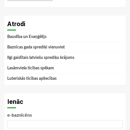
Atrodi
Bauslība un Evaņģēlijs
Baznīcas gada sprediķi vienuviet
Ilgi gaidītais latviešu sprediķu krājums
Lasāmviela ticības spēkam
Luteriskās ticības apliecības
Ienāc
e-baznīcēns