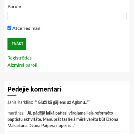
Parole
Atceries mani
Reģistrēties
Aizmirsi paroli
Pēdējie komentāri
Janis Karklins
: “
"Gluži kā gājiens uz Aglonu.."
”
martinsz
: “
Jā, pēdējā laikā patiesi vērojama liela reformēto
baptistu aktivitāte. Manuprāt tas lielā mērā varētu būt Džona
Makartura, Džona Paipera nopelns…
”