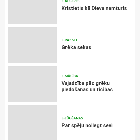
E-APCERES
Kristietis kā Dieva namturis
E-RAKSTI
Grēka sekas
E-MĀCĪBA
Vajadzība pēc grēku
piedošanas un ticības
E-LŪGŠANAS
Par spēju noliegt sevi