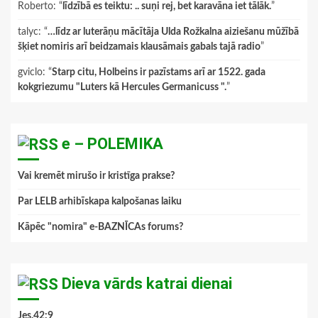
Roberto
: “
līdzībā es teiktu: .. suņi rej, bet karavāna iet tālāk.
”
talyc
: “
…līdz ar luterāņu mācītāja Ulda Rožkalna aiziešanu mūžībā
šķiet nomiris arī beidzamais klausāmais gabals tajā radio
”
gviclo
: “
Starp citu, Holbeins ir pazīstams arī ar 1522. gada
kokgriezumu "Luters kā Hercules Germanicuss ".
”
e – POLEMIKA
Vai kremēt mirušo ir kristīga prakse?
Par LELB arhibīskapa kalpošanas laiku
Kāpēc "nomira" e-BAZNĪCAs forums?
Dieva vārds katrai dienai
Jes.42:9