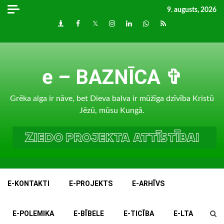
Skip
9. augusts, 2026
to
Draugiem
Facebook
Twitter
Instagram
LinkedIn
whatsapp
RSS
content
e – BAZNĪCA ✞
Grēka alga ir nāve, bet Dieva balva ir mūžīga dzīvība Kristū
Jēzū, mūsu Kungā.
E-KONTAKTI
E-PROJEKTS
E-ARHĪVS
E-POLEMIKA
E-BĪBELE
E-TICĪBA
E-LTA