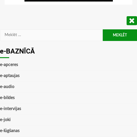
Meklēt:
e-BAZNĪCĀ
e-apceres
e-aptaujas
e-audio
e-bildes
e-intervijas
e-joki
e-lūgšanas