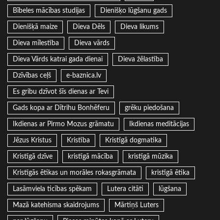
Bībeles mācības studijas
Dienišķo lūgšanu gads
Dienišķā maize
Dieva Dēls
Dieva likums
Dieva mīlestība
Dieva vārds
Dieva Vārds katrai gada dienai
Dieva žēlastība
Dzīvības ceļš
e-baznica.lv
Es gribu dzīvot šīs dienas ar Tevi
Gads kopa ar Dītrihu Bonhēferu
grēku piedošana
Ikdienas ar Pirmo Mozus grāmatu
Ikdienas meditācijas
Jēzus Kristus
Kristība
Kristīgā dogmatika
Kristīgā dzīve
kristīgā mācība
kristīgā mūzika
Kristīgās ētikas un morāles rokasgrāmata
kristīgā ētika
Lasāmviela ticības spēkam
Lutera citāti
lūgšana
Mazā katehisma skaidrojums
Mārtiņš Luters