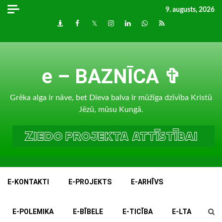
Skip
9. augusts, 2026
to
Draugiem
Facebook
Twitter
Instagram
LinkedIn
whatsapp
RSS
content
e – BAZNĪCA ✞
Grēka alga ir nāve, bet Dieva balva ir mūžīga dzīvība Kristū
Jēzū, mūsu Kungā.
E-KONTAKTI
E-PROJEKTS
E-ARHĪVS
E-POLEMIKA
E-BĪBELE
E-TICĪBA
E-LTA