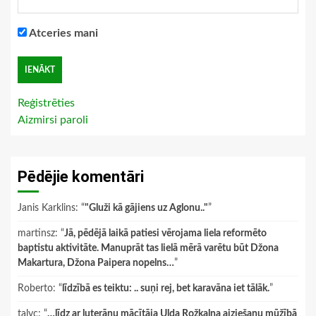
Atceries mani
Reģistrēties
Aizmirsi paroli
Pēdējie komentāri
Janis Karklins
: “
"Gluži kā gājiens uz Aglonu.."
”
martinsz
: “
Jā, pēdējā laikā patiesi vērojama liela reformēto
baptistu aktivitāte. Manuprāt tas lielā mērā varētu būt Džona
Makartura, Džona Paipera nopelns…
”
Roberto
: “
līdzībā es teiktu: .. suņi rej, bet karavāna iet tālāk.
”
talyc
: “
…līdz ar luterāņu mācītāja Ulda Rožkalna aiziešanu mūžībā