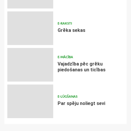
E-RAKSTI
Grēka sekas
E-MĀCĪBA
Vajadzība pēc grēku
piedošanas un ticības
E-LŪGŠANAS
Par spēju noliegt sevi