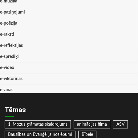
e-mūzika
e-paziņojumi
e-poēzija
e-raksti
e-refleksijas
e-sprediķi
e-video
e-viktorīnas
e-ziņas
Tēmas
1. Mozus grāmatas skaidrojums
animācijas filma
ASV
Bauslības un Evaņģēlija noslēpumi
Bībele