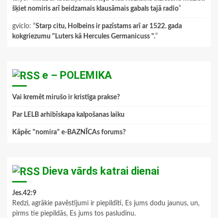
šķiet nomiris arī beidzamais klausāmais gabals tajā radio
”
gviclo
: “
Starp citu, Holbeins ir pazīstams arī ar 1522. gada
kokgriezumu "Luters kā Hercules Germanicuss ".
”
e – POLEMIKA
Vai kremēt mirušo ir kristīga prakse?
Par LELB arhibīskapa kalpošanas laiku
Kāpēc "nomira" e-BAZNĪCAs forums?
Dieva vārds katrai dienai
Jes.42:9
Redzi, agrākie pavēstījumi ir piepildīti, Es jums dodu jaunus, un,
pirms tie piepildās, Es jums tos pasludinu.