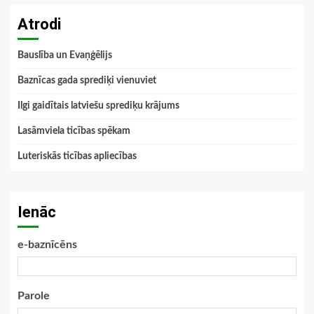
Atrodi
Bauslība un Evaņģēlijs
Baznīcas gada sprediķi vienuviet
Ilgi gaidītais latviešu sprediķu krājums
Lasāmviela ticības spēkam
Luteriskās ticības apliecības
Ienāc
e-baznīcēns
Parole