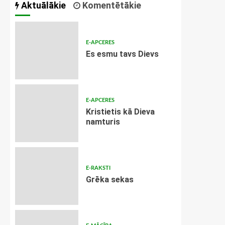
Aktuālākie
Komentētākie
E-APCERES
Es esmu tavs Dievs
E-APCERES
Kristietis kā Dieva
namturis
E-RAKSTI
Grēka sekas