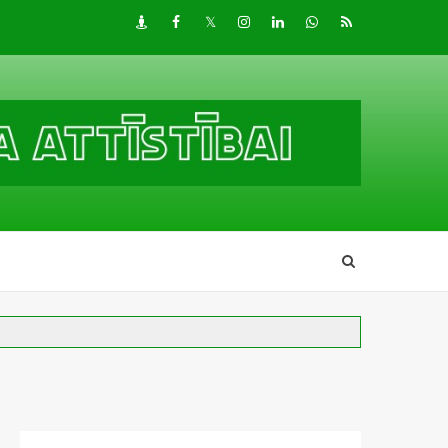
Draugiem
Facebook
Twitter
Instagram
LinkedIn
whatsapp
RSS