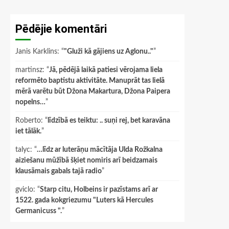
Pēdējie komentāri
Janis Karklins
: “
"Gluži kā gājiens uz Aglonu.."
”
martinsz
: “
Jā, pēdējā laikā patiesi vērojama liela
reformēto baptistu aktivitāte. Manuprāt tas lielā
mērā varētu būt Džona Makartura, Džona Paipera
nopelns…
”
Roberto
: “
līdzībā es teiktu: .. suņi rej, bet karavāna
iet tālāk.
”
talyc
: “
…līdz ar luterāņu mācītāja Ulda Rožkalna
aiziešanu mūžībā šķiet nomiris arī beidzamais
klausāmais gabals tajā radio
”
gviclo
: “
Starp citu, Holbeins ir pazīstams arī ar
1522. gada kokgriezumu "Luters kā Hercules
Germanicuss ".
”