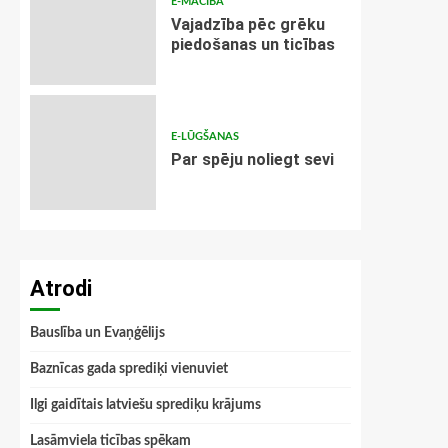
E-MĀCĪBA
Vajadzība pēc grēku
piedošanas un ticības
E-LŪGŠANAS
Par spēju noliegt sevi
Atrodi
Bauslība un Evaņģēlijs
Baznīcas gada sprediķi vienuviet
Ilgi gaidītais latviešu sprediķu krājums
Lasāmviela ticības spēkam