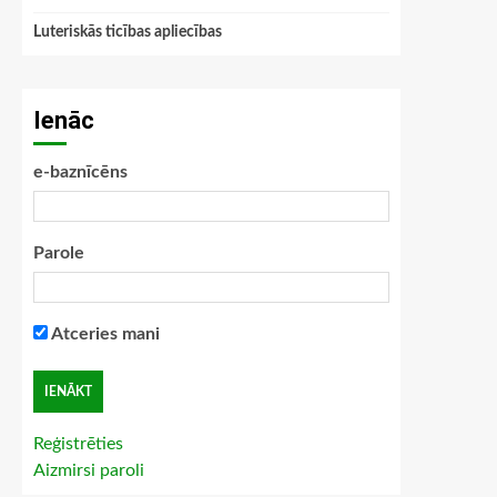
Luteriskās ticības apliecības
Ienāc
e-baznīcēns
Parole
Atceries mani
Reģistrēties
Aizmirsi paroli