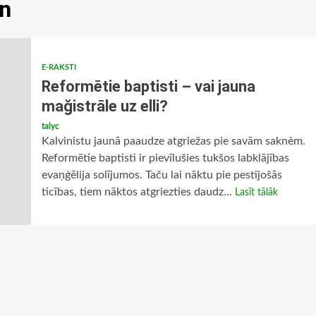
n
E-RAKSTI
Reformētie baptisti – vai jauna
mağistrāle uz elli?
talyc
Kalvinistu jaunā paaudze atgriežas pie savām saknèm.
Reformētie baptisti ir pievīlušies tukšos labklājības
evaņģēlija solījumos. Taču lai nāktu pie pestījošās
ticības, tiem nāktos atgriezties daudz...
Lasīt tālāk