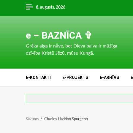
Skip
8. augusts, 2026
to
content
e – BAZNĪCA ✞
Grēka alga ir nāve, bet Dieva balva ir mūžīga
dzīvība Kristū Jēzū, mūsu Kungā.
E-KONTAKTI
E-PROJEKTS
E-ARHĪVS
Sākums
Charles Haddon Spurgeon