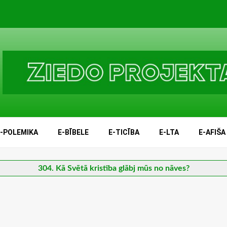
E-POLEMIKA
E-BĪBELE
E-TICĪBA
E-LTA
E-AFIŠA
304. Kā Svētā kristība glābj mūs no nāves?