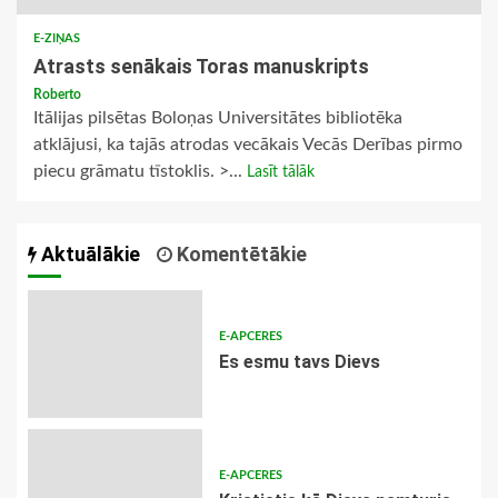
E-ZIŅAS
Atrasts senākais Toras manuskripts
Roberto
Itālijas pilsētas Boloņas Universitātes bibliotēka
atklājusi, ka tajās atrodas vecākais Vecās Derības pirmo
piecu grāmatu tīstoklis. >...
Lasīt tālāk
Aktuālākie
Komentētākie
E-APCERES
Es esmu tavs Dievs
E-APCERES