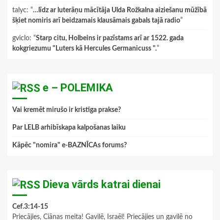
talyc
: “
…līdz ar luterāņu mācītāja Ulda Rožkalna aiziešanu mūžībā
šķiet nomiris arī beidzamais klausāmais gabals tajā radio
”
gviclo
: “
Starp citu, Holbeins ir pazīstams arī ar 1522. gada
kokgriezumu "Luters kā Hercules Germanicuss ".
”
e – POLEMIKA
Vai kremēt mirušo ir kristīga prakse?
Par LELB arhibīskapa kalpošanas laiku
Kāpēc "nomira" e-BAZNĪCAs forums?
Dieva vārds katrai dienai
Cef.3:14-15
Priecājies, Ciānas meita! Gavilē, Israēl! Priecājies un gavilē no