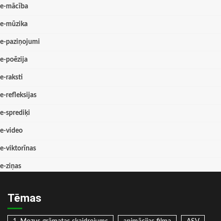
e-mācība
e-mūzika
e-paziņojumi
e-poēzija
e-raksti
e-refleksijas
e-sprediķi
e-video
e-viktorīnas
e-ziņas
Tēmas