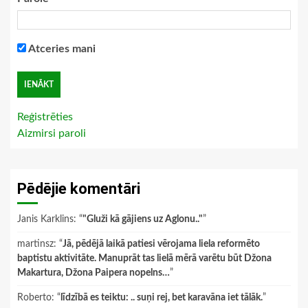
Atceries mani
Reģistrēties
Aizmirsi paroli
Pēdējie komentāri
Janis Karklins
: “
"Gluži kā gājiens uz Aglonu.."
”
martinsz
: “
Jā, pēdējā laikā patiesi vērojama liela reformēto
baptistu aktivitāte. Manuprāt tas lielā mērā varētu būt Džona
Makartura, Džona Paipera nopelns…
”
Roberto
: “
līdzībā es teiktu: .. suņi rej, bet karavāna iet tālāk.
”