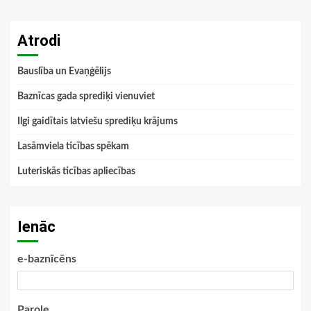
Atrodi
Bauslība un Evaņģēlijs
Baznīcas gada sprediķi vienuviet
Ilgi gaidītais latviešu sprediķu krājums
Lasāmviela ticības spēkam
Luteriskās ticības apliecības
Ienāc
e-baznīcēns
Parole