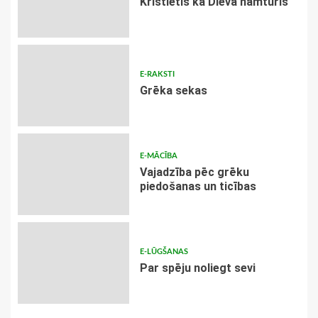
Kristietis kā Dieva namturis
E-RAKSTI
Grēka sekas
E-MĀCĪBA
Vajadzība pēc grēku
piedošanas un ticības
E-LŪGŠANAS
Par spēju noliegt sevi