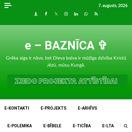
Skip
7. augusts, 2026
to
Draugiem
Facebook
Twitter
Instagram
LinkedIn
whatsapp
RSS
content
e – BAZNĪCA ✞
Grēka alga ir nāve, bet Dieva balva ir mūžīga dzīvība Kristū
Jēzū, mūsu Kungā.
E-KONTAKTI
E-PROJEKTS
E-ARHĪVS
E-POLEMIKA
E-BĪBELE
E-TICĪBA
E-LTA