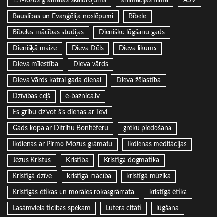
1. Mozus grāmatas skaidrojums
animācijas filma
ASV
Bauslības un Evaņģēlija noslēpumi
Bībele
Bībeles mācības studijas
Dienišķo lūgšanu gads
Dienišķā maize
Dieva Dēls
Dieva likums
Dieva mīlestība
Dieva vārds
Dieva Vārds katrai gada dienai
Dieva žēlastība
Dzīvības ceļš
e-baznica.lv
Es gribu dzīvot šīs dienas ar Tevi
Gads kopa ar Dītrihu Bonhēferu
grēku piedošana
Ikdienas ar Pirmo Mozus grāmatu
Ikdienas meditācijas
Jēzus Kristus
Kristība
Kristīgā dogmatika
Kristīgā dzīve
kristīgā mācība
kristīgā mūzika
Kristīgās ētikas un morāles rokasgrāmata
kristīgā ētika
Lasāmviela ticības spēkam
Lutera citāti
lūgšana