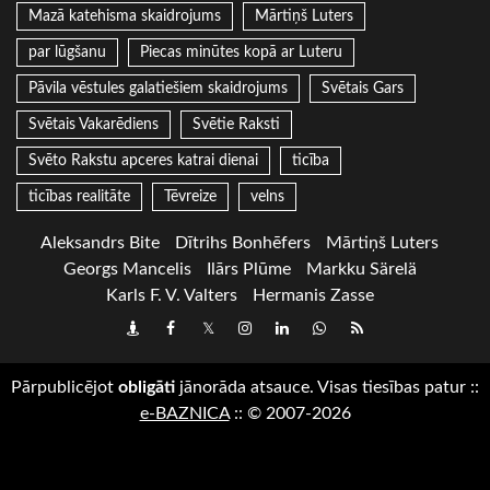
Mazā katehisma skaidrojums
Mārtiņš Luters
par lūgšanu
Piecas minūtes kopā ar Luteru
Pāvila vēstules galatiešiem skaidrojums
Svētais Gars
Svētais Vakarēdiens
Svētie Raksti
Svēto Rakstu apceres katrai dienai
ticība
ticības realitāte
Tēvreize
velns
Aleksandrs Bite
Dītrihs Bonhēfers
Mārtiņš Luters
Georgs Mancelis
Ilārs Plūme
Markku Särelä
Karls F. V. Valters
Hermanis Zasse
Draugiem
Facebook
Twitter
Instagram
LinkedIn
whatsapp
RSS
Pārpublicējot
obligāti
jānorāda atsauce. Visas tiesības patur
::
e-BAZNICA
::
© 2007-2026