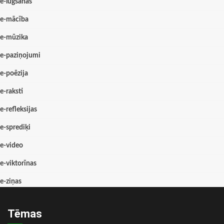
e-lūgšanas
e-mācība
e-mūzika
e-paziņojumi
e-poēzija
e-raksti
e-refleksijas
e-sprediķi
e-video
e-viktorīnas
e-ziņas
Tēmas