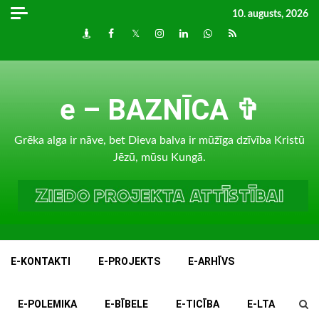
Skip
10. augusts, 2026
to
Draugiem
Facebook
Twitter
Instagram
LinkedIn
whatsapp
RSS
content
e – BAZNĪCA ✞
Grēka alga ir nāve, bet Dieva balva ir mūžīga dzīvība Kristū
Jēzū, mūsu Kungā.
E-KONTAKTI
E-PROJEKTS
E-ARHĪVS
E-POLEMIKA
E-BĪBELE
E-TICĪBA
E-LTA