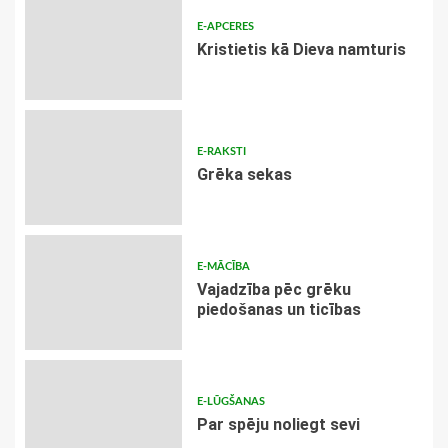
E-APCERES
Kristietis kā Dieva namturis
E-RAKSTI
Grēka sekas
E-MĀCĪBA
Vajadzība pēc grēku
piedošanas un ticības
E-LŪGŠANAS
Par spēju noliegt sevi