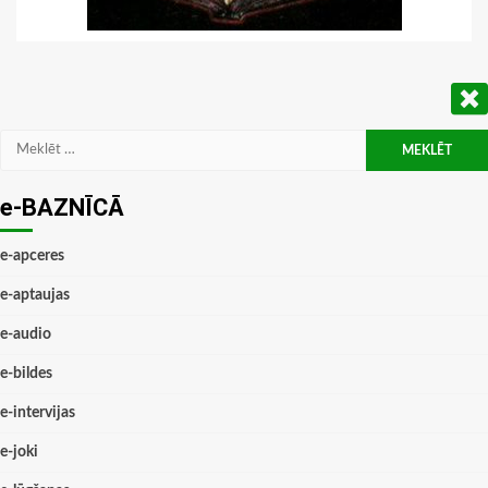
Meklēt:
e-BAZNĪCĀ
e-apceres
e-aptaujas
e-audio
e-bildes
e-intervijas
e-joki