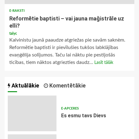
E-RAKSTI
Reformētie baptisti – vai jauna mağistrāle uz
elli?
talyc
Kalvinistu jaunā paaudze atgriežas pie savām saknèm.
Reformētie baptisti ir pievīlušies tukšos labklājības
evaņģēlija solījumos. Taču lai nāktu pie pestījošās
ticības, tiem nāktos atgriezties daudz...
Lasīt tālāk
Aktuālākie
Komentētākie
E-APCERES
Es esmu tavs Dievs