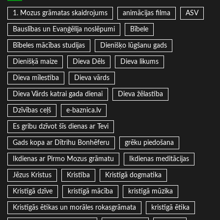
1. Mozus grāmatas skaidrojums
animācijas filma
ASV
Bauslības un Evaņģēlija noslēpumi
Bībele
Bībeles mācības studijas
Dienišķo lūgšanu gads
Dienišķā maize
Dieva Dēls
Dieva likums
Dieva mīlestība
Dieva vārds
Dieva Vārds katrai gada dienai
Dieva žēlastība
Dzīvības ceļš
e-baznica.lv
Es gribu dzīvot šīs dienas ar Tevi
Gads kopa ar Dītrihu Bonhēferu
grēku piedošana
Ikdienas ar Pirmo Mozus grāmatu
Ikdienas meditācijas
Jēzus Kristus
Kristība
Kristīgā dogmatika
Kristīgā dzīve
kristīgā mācība
kristīgā mūzika
Kristīgās ētikas un morāles rokasgrāmata
kristīgā ētika