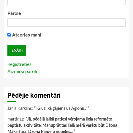
Parole
Atceries mani
Reģistrēties
Aizmirsi paroli
Pēdējie komentāri
Janis Karklins
: “
"Gluži kā gājiens uz Aglonu.."
”
martinsz
: “
Jā, pēdējā laikā patiesi vērojama liela reformēto
baptistu aktivitāte. Manuprāt tas lielā mērā varētu būt Džona
Makartura, Džona Paipera nopelns…
”