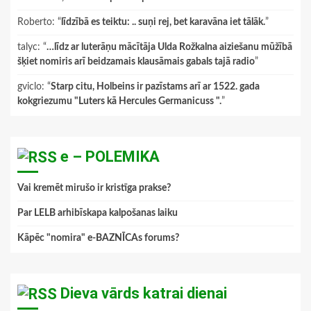
Roberto
: “
līdzībā es teiktu: .. suņi rej, bet karavāna iet tālāk.
”
talyc
: “
…līdz ar luterāņu mācītāja Ulda Rožkalna aiziešanu mūžībā
šķiet nomiris arī beidzamais klausāmais gabals tajā radio
”
gviclo
: “
Starp citu, Holbeins ir pazīstams arī ar 1522. gada
kokgriezumu "Luters kā Hercules Germanicuss ".
”
e – POLEMIKA
Vai kremēt mirušo ir kristīga prakse?
Par LELB arhibīskapa kalpošanas laiku
Kāpēc "nomira" e-BAZNĪCAs forums?
Dieva vārds katrai dienai