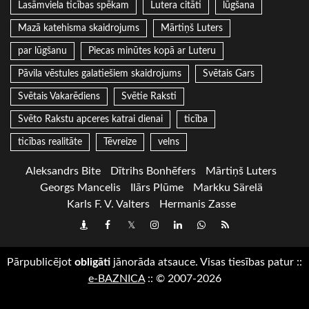
Lasāmviela ticības spēkam
Lutera citāti
lūgšana
Mazā katehisma skaidrojums
Mārtiņš Luters
par lūgšanu
Piecas minūtes kopā ar Luteru
Pāvila vēstules galatiešiem skaidrojums
Svētais Gars
Svētais Vakarēdiens
Svētie Raksti
Svēto Rakstu apceres katrai dienai
ticība
ticības realitāte
Tēvreize
velns
Aleksandrs Bite
Dītrihs Bonhēfers
Mārtiņš Luters
Georgs Mancelis
Ilārs Plūme
Markku Särelä
Karls F. V. Valters
Hermanis Zasse
Draugiem
Facebook
Twitter
Instagram
LinkedIn
whatsapp
RSS
Pārpublicējot
obligāti
jānorāda atsauce. Visas tiesības patur
::
e-BAZNICA
::
© 2007-2026