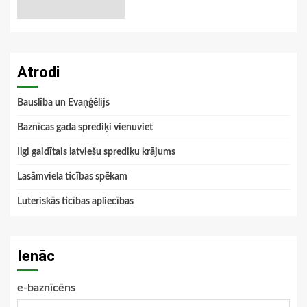
Atrodi
Bauslība un Evaņģēlijs
Baznīcas gada sprediķi vienuviet
Ilgi gaidītais latviešu sprediķu krājums
Lasāmviela ticības spēkam
Luteriskās ticības apliecības
Ienāc
e-baznīcēns