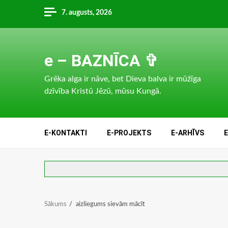
Skip
7. augusts, 2026
to
content
e – BAZNĪCA ✞
Grēka alga ir nāve, bet Dieva balva ir mūžīga
dzīvība Kristū Jēzū, mūsu Kungā.
E-KONTAKTI
E-PROJEKTS
E-ARHĪVS
Sākums
aizliegums sievām mācīt