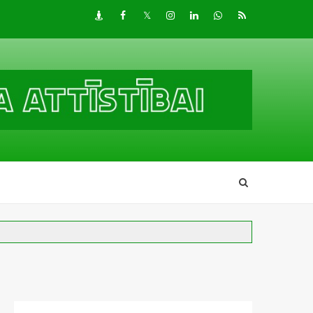
Draugiem
Facebook
Twitter
Instagram
LinkedIn
whatsapp
RSS