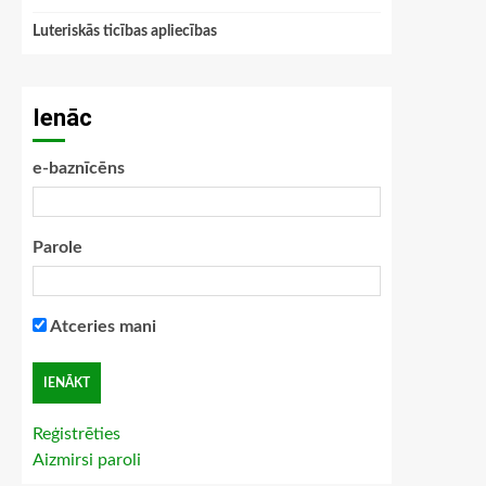
Luteriskās ticības apliecības
Ienāc
e-baznīcēns
Parole
Atceries mani
Reģistrēties
Aizmirsi paroli