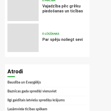
E-MĀCĪBA
Vajadzība pēc grēku
piedošanas un ticības
E-LŪGŠANAS
Par spēju noliegt sevi
Atrodi
Bauslība un Evaņģēlijs
Baznīcas gada sprediķi vienuviet
Ilgi gaidītais latviešu sprediķu krājums
Lasāmviela ticības spēkam