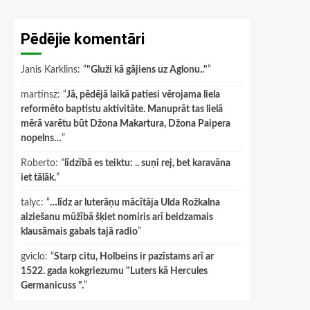
Pēdējie komentāri
Janis Karklins
: “
"Gluži kā gājiens uz Aglonu.."
”
martinsz
: “
Jā, pēdējā laikā patiesi vērojama liela
reformēto baptistu aktivitāte. Manuprāt tas lielā
mērā varētu būt Džona Makartura, Džona Paipera
nopelns…
”
Roberto
: “
līdzībā es teiktu: .. suņi rej, bet karavāna
iet tālāk.
”
talyc
: “
…līdz ar luterāņu mācītāja Ulda Rožkalna
aiziešanu mūžībā šķiet nomiris arī beidzamais
klausāmais gabals tajā radio
”
gviclo
: “
Starp citu, Holbeins ir pazīstams arī ar
1522. gada kokgriezumu "Luters kā Hercules
Germanicuss ".
”