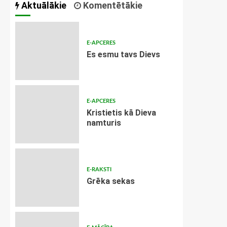
Aktuālākie
Komentētākie
E-APCERES
Es esmu tavs Dievs
E-APCERES
Kristietis kā Dieva
namturis
E-RAKSTI
Grēka sekas