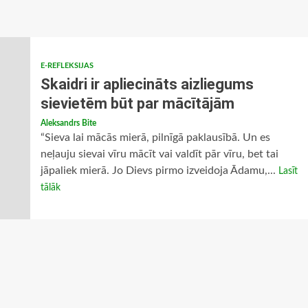
E-REFLEKSIJAS
Skaidri ir apliecināts aizliegums
sievietēm būt par mācītājām
Aleksandrs Bite
“Sieva lai mācās mierā, pilnīgā paklausībā. Un es
neļauju sievai vīru mācīt vai valdīt pār vīru, bet tai
jāpaliek mierā. Jo Dievs pirmo izveidoja Ādamu,...
Lasīt
tālāk