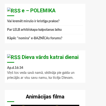
e – POLEMIKA
Vai kremēt mirušo ir kristīga prakse?
Par LELB arhibīskapa kalpošanas laiku
Kāpēc "nomira" e-BAZNĪCAs forums?
Dieva vārds katrai dienai
Ap.d.16:34
Viņš tos veda savā namā, sēdināja pie galda un
priecājās ar visu savu namu, ka ticēja Dievam.
Animācijas filma