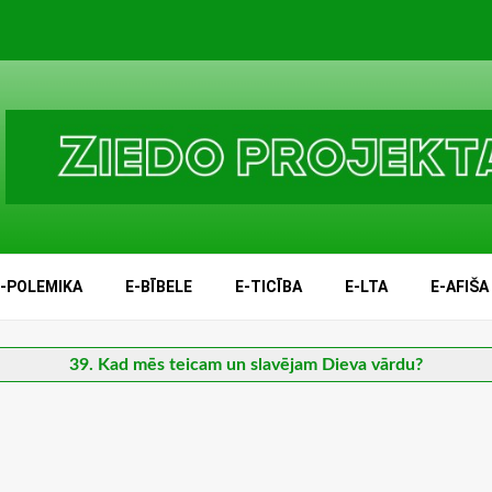
E-POLEMIKA
E-BĪBELE
E-TICĪBA
E-LTA
E-AFIŠA
39. Kad mēs teicam un slavējam Dieva vārdu?