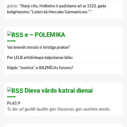
gviclo
: “
Starp citu, Holbeins ir pazīstams arī ar 1522. gada
kokgriezumu "Luters kā Hercules Germanicuss ".
”
e – POLEMIKA
Vai kremēt mirušo ir kristīga prakse?
Par LELB arhibīskapa kalpošanas laiku
Kāpēc "nomira" e-BAZNĪCAs forums?
Dieva vārds katrai dienai
Ps.65:9
Tu liec arī gavilēt ļaudīm gan rītausmas, gan saulrieta zemēs.