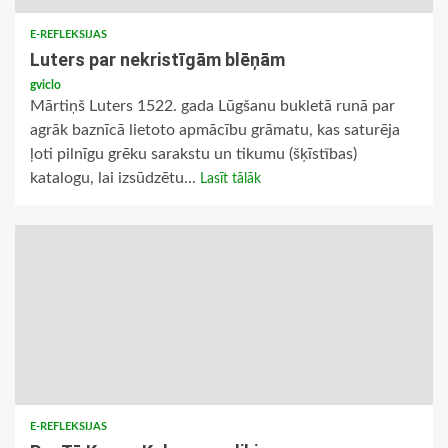
E-REFLEKSIJAS
Luters par nekristīgām blēņām
gviclo
Mārtiņš Luters 1522. gada Lūgšanu bukletā runā par
agrāk baznīcā lietoto apmācību grāmatu, kas saturēja
ļoti pilnīgu grēku sarakstu un tikumu (šķīstības)
katalogu, lai izsūdzētu...
Lasīt tālāk
E-REFLEKSIJAS