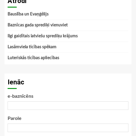
Atrodi
Bauslība un Evaņģēlijs
Baznīcas gada sprediķi vienuviet
Ilgi gaidītais latviešu sprediķu krājums
Lasāmviela ticības spēkam
Luteriskās ticības apliecības
Ienāc
e-baznīcēns
Parole