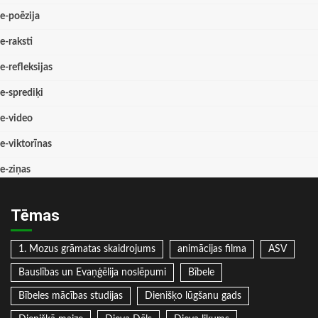
e-poēzija
e-raksti
e-refleksijas
e-sprediķi
e-video
e-viktorīnas
e-ziņas
Tēmas
1. Mozus grāmatas skaidrojums
animācijas filma
ASV
Bauslības un Evaņģēlija noslēpumi
Bībele
Bībeles mācības studijas
Dienišķo lūgšanu gads