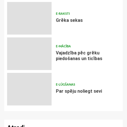
E-RAKSTI
Grēka sekas
E-MĀCĪBA
Vajadzība pēc grēku
piedošanas un ticības
E-LŪGŠANAS
Par spēju noliegt sevi