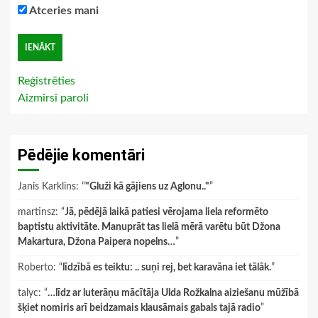
Atceries mani
Reģistrēties
Aizmirsi paroli
Pēdējie komentāri
Janis Karklins
: “
"Gluži kā gājiens uz Aglonu.."
”
martinsz
: “
Jā, pēdējā laikā patiesi vērojama liela reformēto
baptistu aktivitāte. Manuprāt tas lielā mērā varētu būt Džona
Makartura, Džona Paipera nopelns…
”
Roberto
: “
līdzībā es teiktu: .. suņi rej, bet karavāna iet tālāk.
”
talyc
: “
…līdz ar luterāņu mācītāja Ulda Rožkalna aiziešanu mūžībā
šķiet nomiris arī beidzamais klausāmais gabals tajā radio
”