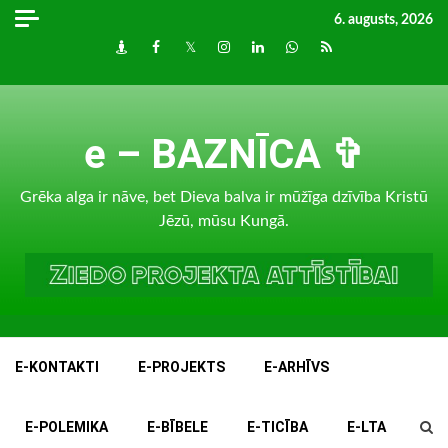
Skip
6. augusts, 2026
to
Draugiem
Facebook
Twitter
Instagram
LinkedIn
whatsapp
RSS
content
e – BAZNĪCA ✞
Grēka alga ir nāve, bet Dieva balva ir mūžīga dzīvība Kristū
Jēzū, mūsu Kungā.
E-KONTAKTI
E-PROJEKTS
E-ARHĪVS
E-POLEMIKA
E-BĪBELE
E-TICĪBA
E-LTA