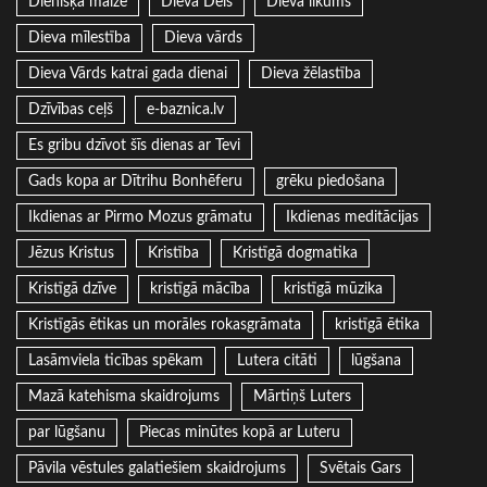
Dienišķā maize
Dieva Dēls
Dieva likums
Dieva mīlestība
Dieva vārds
Dieva Vārds katrai gada dienai
Dieva žēlastība
Dzīvības ceļš
e-baznica.lv
Es gribu dzīvot šīs dienas ar Tevi
Gads kopa ar Dītrihu Bonhēferu
grēku piedošana
Ikdienas ar Pirmo Mozus grāmatu
Ikdienas meditācijas
Jēzus Kristus
Kristība
Kristīgā dogmatika
Kristīgā dzīve
kristīgā mācība
kristīgā mūzika
Kristīgās ētikas un morāles rokasgrāmata
kristīgā ētika
Lasāmviela ticības spēkam
Lutera citāti
lūgšana
Mazā katehisma skaidrojums
Mārtiņš Luters
par lūgšanu
Piecas minūtes kopā ar Luteru
Pāvila vēstules galatiešiem skaidrojums
Svētais Gars