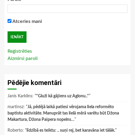
Atceries mani
Reģistrēties
Aizmirsi paroli
Pēdējie komentāri
Janis Karklins
: “
"Gluži kā gājiens uz Aglonu.."
”
martinsz
: “
Jā, pēdējā laikā patiesi vērojama liela reformēto
baptistu aktivitāte. Manuprāt tas lielā mērā varētu būt Džona
Makartura, Džona Paipera nopelns…
”
Roberto
: “
līdzībā es teiktu: .. suņi rej, bet karavāna iet tālāk.
”