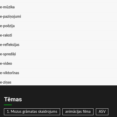
e-mūzika
e-paziņojumi
e-poēzija
e-raksti
e-refleksijas
e-sprediķi
e-video
e-viktorīnas
e-ziņas
Tēmas
1. Mozus grāmatas skaidrojums
animācijas filma
ASV