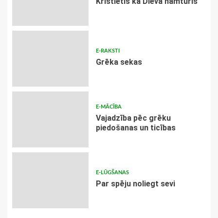
Kristietis kā Dieva namturis
E-RAKSTI
Grēka sekas
E-MĀCĪBA
Vajadzība pēc grēku
piedošanas un ticības
E-LŪGŠANAS
Par spēju noliegt sevi