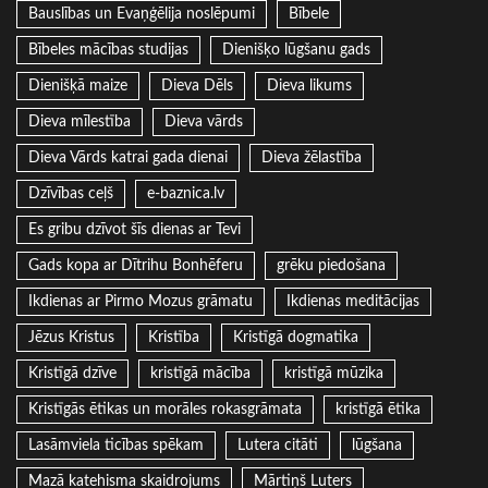
Bauslības un Evaņģēlija noslēpumi
Bībele
Bībeles mācības studijas
Dienišķo lūgšanu gads
Dienišķā maize
Dieva Dēls
Dieva likums
Dieva mīlestība
Dieva vārds
Dieva Vārds katrai gada dienai
Dieva žēlastība
Dzīvības ceļš
e-baznica.lv
Es gribu dzīvot šīs dienas ar Tevi
Gads kopa ar Dītrihu Bonhēferu
grēku piedošana
Ikdienas ar Pirmo Mozus grāmatu
Ikdienas meditācijas
Jēzus Kristus
Kristība
Kristīgā dogmatika
Kristīgā dzīve
kristīgā mācība
kristīgā mūzika
Kristīgās ētikas un morāles rokasgrāmata
kristīgā ētika
Lasāmviela ticības spēkam
Lutera citāti
lūgšana
Mazā katehisma skaidrojums
Mārtiņš Luters