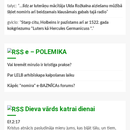
talyc
: “
…līdz ar luterāņu mācītāja Ulda Rožkalna aiziešanu mūžībā
šķiet nomiris arī beidzamais klausāmais gabals tajā radio
”
gviclo
: “
Starp citu, Holbeins ir pazīstams arī ar 1522. gada
kokgriezumu "Luters kā Hercules Germanicuss ".
”
e – POLEMIKA
Vai kremēt mirušo ir kristīga prakse?
Par LELB arhibīskapa kalpošanas laiku
Kāpēc "nomira" e-BAZNĪCAs forums?
Dieva vārds katrai dienai
Ef.2:17
Kristus atnācis pasludināja mieru jums, kas bijāt tālu, un tiem,