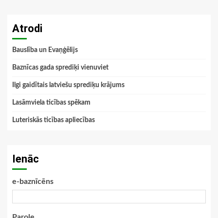
Atrodi
Bauslība un Evaņģēlijs
Baznīcas gada sprediķi vienuviet
Ilgi gaidītais latviešu sprediķu krājums
Lasāmviela ticības spēkam
Luteriskās ticības apliecības
Ienāc
e-baznīcēns
Parole