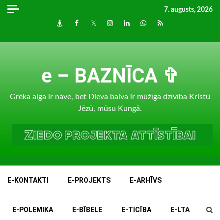
Skip
7. augusts, 2026
to
Draugiem
Facebook
Twitter
Instagram
LinkedIn
whatsapp
RSS
content
e – BAZNĪCA ✞
Grēka alga ir nāve, bet Dieva balva ir mūžīga dzīvība Kristū
Jēzū, mūsu Kungā.
E-KONTAKTI
E-PROJEKTS
E-ARHĪVS
E-POLEMIKA
E-BĪBELE
E-TICĪBA
E-LTA