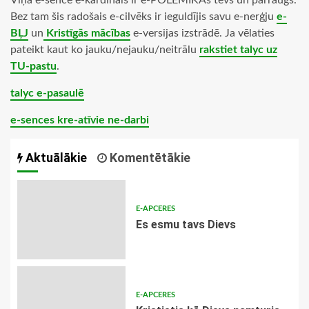
Viņa e-sence e-kardināls ir e-POLEMIKAs tēvs un pārraugs.
Bez tam šis radošais e-cilvēks ir ieguldījis savu e-nerģju
e-
BĻJ
un
Kristīgās mācības
e-versijas izstrādē. Ja vēlaties
pateikt kaut ko jauku/nejauku/neitrālu
rakstiet talyc uz
TU-pastu
.
talyc e-pasaulē
e-sences kre-atīvie ne-darbi
Aktuālākie
Komentētākie
E-APCERES
Es esmu tavs Dievs
E-APCERES