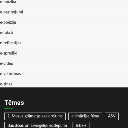
e-mūzika
e-paziņojumi
e-poēzija
e-raksti
e-refleksijas
e-sprediķi
e-video
e-viktorīnas
e-ziņas
Tēmas
1. Mozus grāmatas skaidrojums
animācijas filma
ASV
Bauslības un Evaņģēlija noslēpumi
Bībele