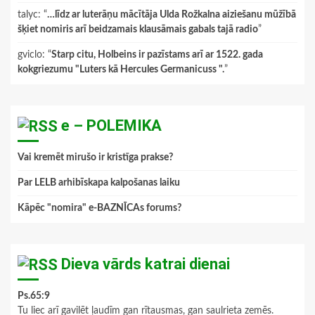
talyc
: “
…līdz ar luterāņu mācītāja Ulda Rožkalna aiziešanu mūžībā
šķiet nomiris arī beidzamais klausāmais gabals tajā radio
”
gviclo
: “
Starp citu, Holbeins ir pazīstams arī ar 1522. gada
kokgriezumu "Luters kā Hercules Germanicuss ".
”
e – POLEMIKA
Vai kremēt mirušo ir kristīga prakse?
Par LELB arhibīskapa kalpošanas laiku
Kāpēc "nomira" e-BAZNĪCAs forums?
Dieva vārds katrai dienai
Ps.65:9
Tu liec arī gavilēt ļaudīm gan rītausmas, gan saulrieta zemēs.