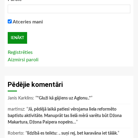
Atceries mani
Reģistrēties
Aizmirsi paroli
Pēdējie komentāri
Janis Karklins
: “
"Gluži kā gājiens uz Aglonu.."
”
martinsz
: “
Jā, pēdējā laikā patiesi vērojama liela reformēto
baptistu aktivitāte. Manuprāt tas lielā mērā varētu būt Džona
Makartura, Džona Paipera nopelns…
”
Roberto
: “
līdzībā es teiktu: .. suņi rej, bet karavāna iet tālāk.
”