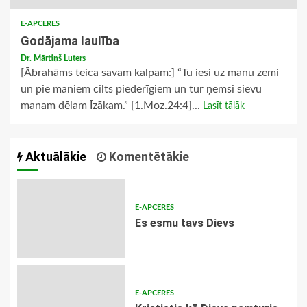
E-APCERES
Godājama laulība
Dr. Mārtiņš Luters
[Ābrahāms teica savam kalpam:] “Tu iesi uz manu zemi
un pie maniem cilts piederīgiem un tur ņemsi sievu
manam dēlam Īzākam.” [1.Moz.24:4]...
Lasīt tālāk
Aktuālākie
Komentētākie
E-APCERES
Es esmu tavs Dievs
E-APCERES