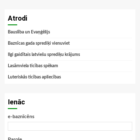
Atrodi
Bauslība un Evaņģēlijs
Baznīcas gada sprediķi vienuviet
Ilgi gaidītais latviešu sprediķu krājums
Lasāmviela ticības spēkam
Luteriskās ticības apliecības
Ienāc
e-baznīcēns
Parole