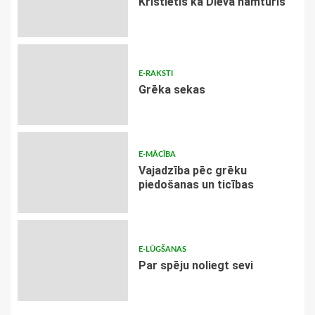
Kristietis kā Dieva namturis
E-RAKSTI
Grēka sekas
E-MĀCĪBA
Vajadzība pēc grēku
piedošanas un ticības
E-LŪGŠANAS
Par spēju noliegt sevi