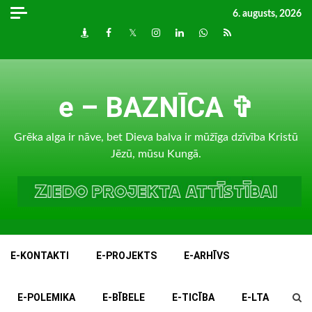
Skip
6. augusts, 2026
to
Draugiem
Facebook
Twitter
Instagram
LinkedIn
whatsapp
RSS
content
e – BAZNĪCA ✞
Grēka alga ir nāve, bet Dieva balva ir mūžīga dzīvība Kristū
Jēzū, mūsu Kungā.
E-KONTAKTI
E-PROJEKTS
E-ARHĪVS
E-POLEMIKA
E-BĪBELE
E-TICĪBA
E-LTA