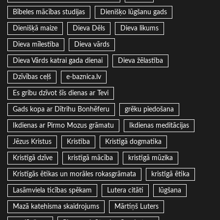
Bībeles mācības studijas
Dienišķo lūgšanu gads
Dienišķā maize
Dieva Dēls
Dieva likums
Dieva mīlestība
Dieva vārds
Dieva Vārds katrai gada dienai
Dieva žēlastība
Dzīvības ceļš
e-baznica.lv
Es gribu dzīvot šīs dienas ar Tevi
Gads kopa ar Dītrihu Bonhēferu
grēku piedošana
Ikdienas ar Pirmo Mozus grāmatu
Ikdienas meditācijas
Jēzus Kristus
Kristība
Kristīgā dogmatika
Kristīgā dzīve
kristīgā mācība
kristīgā mūzika
Kristīgās ētikas un morāles rokasgrāmata
kristīgā ētika
Lasāmviela ticības spēkam
Lutera citāti
lūgšana
Mazā katehisma skaidrojums
Mārtiņš Luters