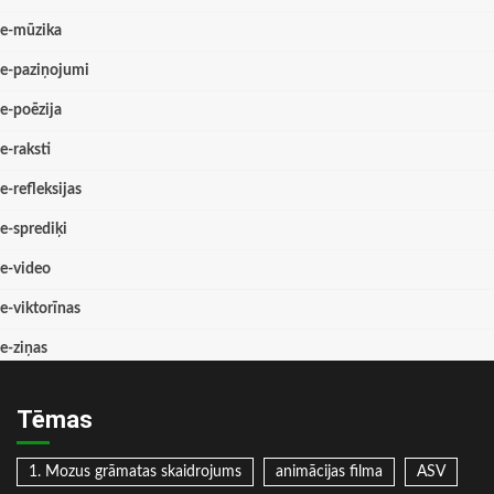
e-mūzika
e-paziņojumi
e-poēzija
e-raksti
e-refleksijas
e-sprediķi
e-video
e-viktorīnas
e-ziņas
Tēmas
1. Mozus grāmatas skaidrojums
animācijas filma
ASV