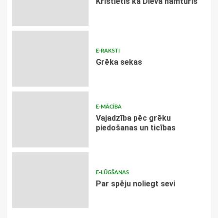
Kristietis kā Dieva namturis
E-RAKSTI
Grēka sekas
E-MĀCĪBA
Vajadzība pēc grēku
piedošanas un ticības
E-LŪGŠANAS
Par spēju noliegt sevi