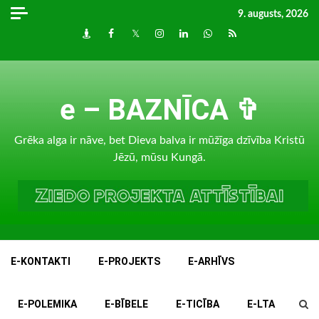
Skip
9. augusts, 2026
to
Draugiem
Facebook
Twitter
Instagram
LinkedIn
whatsapp
RSS
content
e – BAZNĪCA ✞
Grēka alga ir nāve, bet Dieva balva ir mūžīga dzīvība Kristū
Jēzū, mūsu Kungā.
E-KONTAKTI
E-PROJEKTS
E-ARHĪVS
E-POLEMIKA
E-BĪBELE
E-TICĪBA
E-LTA