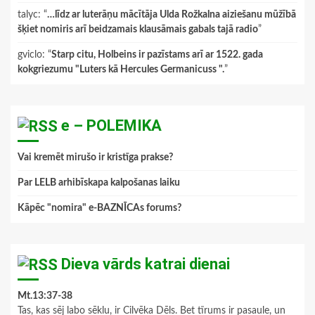
talyc
: “
…līdz ar luterāņu mācītāja Ulda Rožkalna aiziešanu mūžībā
šķiet nomiris arī beidzamais klausāmais gabals tajā radio
”
gviclo
: “
Starp citu, Holbeins ir pazīstams arī ar 1522. gada
kokgriezumu "Luters kā Hercules Germanicuss ".
”
e – POLEMIKA
Vai kremēt mirušo ir kristīga prakse?
Par LELB arhibīskapa kalpošanas laiku
Kāpēc "nomira" e-BAZNĪCAs forums?
Dieva vārds katrai dienai
Mt.13:37-38
Tas, kas sēj labo sēklu, ir Cilvēka Dēls. Bet tīrums ir pasaule, un