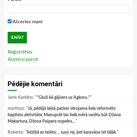
Atceries mani
Reģistrēties
Aizmirsi paroli
Pēdējie komentāri
Janis Karklins
: “
"Gluži kā gājiens uz Aglonu.."
”
martinsz
: “
Jā, pēdējā laikā patiesi vērojama liela reformēto
baptistu aktivitāte. Manuprāt tas lielā mērā varētu būt Džona
Makartura, Džona Paipera nopelns…
”
Roberto
: “
līdzībā es teiktu: .. suņi rej, bet karavāna iet tālāk.
”