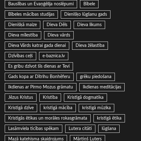
Bauslības un Evaņģēlija noslēpumi
Bībele
Bībeles mācības studijas
Dienišķo lūgšanu gads
Dienišķā maize
Dieva Dēls
Dieva likums
Dieva mīlestība
Dieva vārds
Dieva Vārds katrai gada dienai
Dieva žēlastība
Dzīvības ceļš
e-baznica.lv
Es gribu dzīvot šīs dienas ar Tevi
Gads kopa ar Dītrihu Bonhēferu
grēku piedošana
Ikdienas ar Pirmo Mozus grāmatu
Ikdienas meditācijas
Jēzus Kristus
Kristība
Kristīgā dogmatika
Kristīgā dzīve
kristīgā mācība
kristīgā mūzika
Kristīgās ētikas un morāles rokasgrāmata
kristīgā ētika
Lasāmviela ticības spēkam
Lutera citāti
lūgšana
Mazā katehisma skaidrojums
Mārtiņš Luters