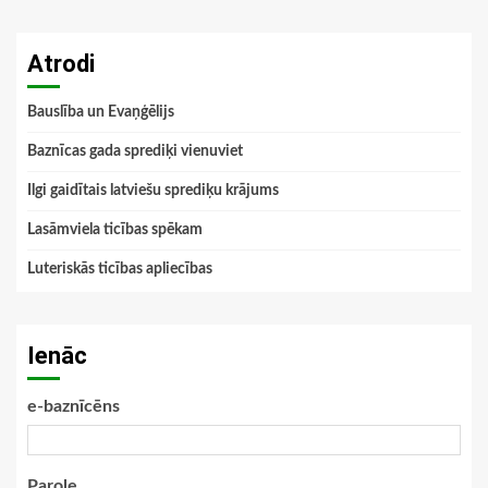
Atrodi
Bauslība un Evaņģēlijs
Baznīcas gada sprediķi vienuviet
Ilgi gaidītais latviešu sprediķu krājums
Lasāmviela ticības spēkam
Luteriskās ticības apliecības
Ienāc
e-baznīcēns
Parole