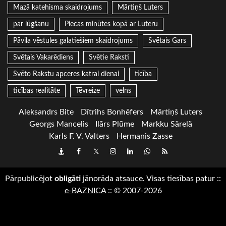
Mazā katehisma skaidrojums
Mārtiņš Luters
par lūgšanu
Piecas minūtes kopā ar Luteru
Pāvila vēstules galatiešiem skaidrojums
Svētais Gars
Svētais Vakarēdiens
Svētie Raksti
Svēto Rakstu apceres katrai dienai
ticība
ticības realitāte
Tēvreize
velns
Aleksandrs Bite
Dītrihs Bonhēfers
Mārtiņš Luters
Georgs Mancelis
Ilārs Plūme
Markku Särelä
Karls F. V. Valters
Hermanis Zasse
Draugiem
Facebook
Twitter
Instagram
LinkedIn
whatsapp
RSS
Pārpublicējot
obligāti
jānorāda atsauce. Visas tiesības patur
::
e-BAZNICA
::
© 2007-2026