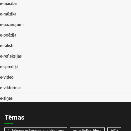
e-mācība
e-mūzika
e-paziņojumi
e-poēzija
e-raksti
e-refleksijas
e-sprediķi
e-video
e-viktorīnas
e-ziņas
Tēmas