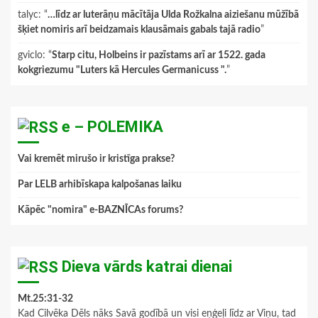
talyc
: “
…līdz ar luterāņu mācītāja Ulda Rožkalna aiziešanu mūžībā
šķiet nomiris arī beidzamais klausāmais gabals tajā radio
”
gviclo
: “
Starp citu, Holbeins ir pazīstams arī ar 1522. gada
kokgriezumu "Luters kā Hercules Germanicuss ".
”
e – POLEMIKA
Vai kremēt mirušo ir kristīga prakse?
Par LELB arhibīskapa kalpošanas laiku
Kāpēc "nomira" e-BAZNĪCAs forums?
Dieva vārds katrai dienai
Mt.25:31-32
Kad Cilvēka Dēls nāks Savā godībā un visi eņģeļi līdz ar Viņu, tad