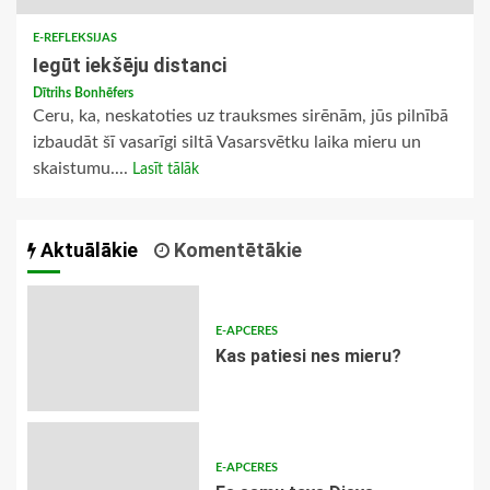
E-REFLEKSIJAS
Iegūt iekšēju distanci
Dītrihs Bonhēfers
Ceru, ka, neskatoties uz trauksmes sirēnām, jūs pilnībā
izbaudāt šī vasarīgi siltā Vasarsvētku laika mieru un
skaistumu....
Lasīt tālāk
Aktuālākie
Komentētākie
E-APCERES
​Kas patiesi nes mieru?
E-APCERES