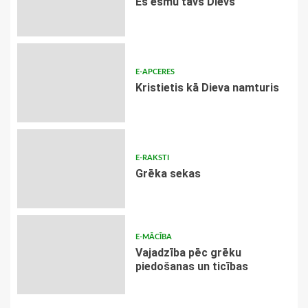
Es esmu tavs Dievs
E-APCERES
Kristietis kā Dieva namturis
E-RAKSTI
Grēka sekas
E-MĀCĪBA
Vajadzība pēc grēku
piedošanas un ticības