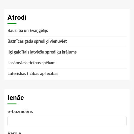
Atrodi
Bauslība un Evaņģēlijs
Baznīcas gada sprediķi vienuviet
Ilgi gaidītais latviešu sprediķu krājums
Lasāmviela ticības spēkam
Luteriskās ticības apliecības
Ienāc
e-baznīcēns
Parole