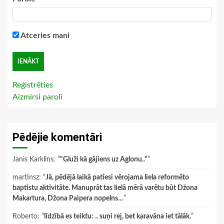
Atceries mani
Reģistrēties
Aizmirsi paroli
Pēdējie komentāri
Janis Karklins
: “
"Gluži kā gājiens uz Aglonu.."
”
martinsz
: “
Jā, pēdējā laikā patiesi vērojama liela reformēto
baptistu aktivitāte. Manuprāt tas lielā mērā varētu būt Džona
Makartura, Džona Paipera nopelns…
”
Roberto
: “
līdzībā es teiktu: .. suņi rej, bet karavāna iet tālāk.
”