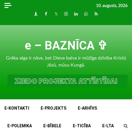
Skip
10. augusts, 2026
to
Draugiem
Facebook
Twitter
Instagram
LinkedIn
whatsapp
RSS
content
e – BAZNĪCA ✞
Grēka alga ir nāve, bet Dieva balva ir mūžīga dzīvība Kristū
Jēzū, mūsu Kungā.
E-KONTAKTI
E-PROJEKTS
E-ARHĪVS
E-POLEMIKA
E-BĪBELE
E-TICĪBA
E-LTA