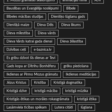
1. Mozus grāmatas skaidrojums
animācijas filma
ASV
Bauslības un Evaņģēlija noslēpumi
Bībele
Bībeles mācības studijas
Dienišķo lūgšanu gads
Dienišķā maize
Dieva Dēls
Dieva likums
Dieva mīlestība
Dieva vārds
Dieva Vārds katrai gada dienai
Dieva žēlastība
Dzīvības ceļš
e-baznica.lv
Es gribu dzīvot šīs dienas ar Tevi
Gads kopa ar Dītrihu Bonhēferu
grēku piedošana
Ikdienas ar Pirmo Mozus grāmatu
Ikdienas meditācijas
Jēzus Kristus
Kristība
Kristīgā dogmatika
Kristīgā dzīve
kristīgā mācība
kristīgā mūzika
Kristīgās ētikas un morāles rokasgrāmata
kristīgā ētika
Lasāmviela ticības spēkam
Lutera citāti
lūgšana