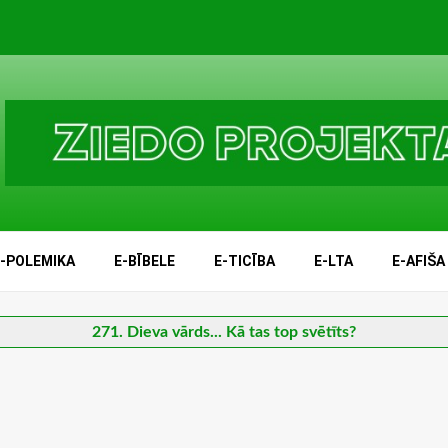
E-POLEMIKA
E-BĪBELE
E-TICĪBA
E-LTA
E-AFIŠA
271. Dieva vārds... Kā tas top svētīts?