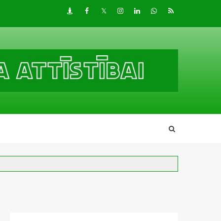
Draugiem
Facebook
Twitter
Instagram
LinkedIn
whatsapp
RSS