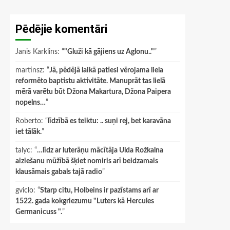
Pēdējie komentāri
Janis Karklins
: “
"Gluži kā gājiens uz Aglonu.."
”
martinsz
: “
Jā, pēdējā laikā patiesi vērojama liela
reformēto baptistu aktivitāte. Manuprāt tas lielā
mērā varētu būt Džona Makartura, Džona Paipera
nopelns…
”
Roberto
: “
līdzībā es teiktu: .. suņi rej, bet karavāna
iet tālāk.
”
talyc
: “
…līdz ar luterāņu mācītāja Ulda Rožkalna
aiziešanu mūžībā šķiet nomiris arī beidzamais
klausāmais gabals tajā radio
”
gviclo
: “
Starp citu, Holbeins ir pazīstams arī ar
1522. gada kokgriezumu "Luters kā Hercules
Germanicuss ".
”