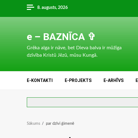
Skip
8. augusts, 2026
to
content
e – BAZNĪCA ✞
Grēka alga ir nāve, bet Dieva balva ir mūžīga
dzīvība Kristū Jēzū, mūsu Kungā.
E-KONTAKTI
E-PROJEKTS
E-ARHĪVS
Sākums
par dzīvi ģimenē