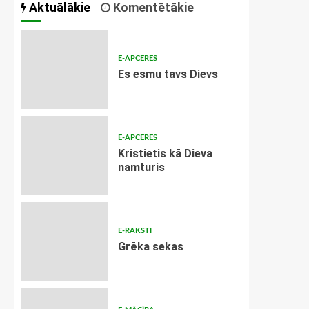
Aktuālākie
Komentētākie
E-APCERES
Es esmu tavs Dievs
E-APCERES
Kristietis kā Dieva
namturis
E-RAKSTI
Grēka sekas