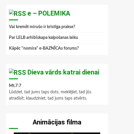
e – POLEMIKA
Vai kremēt mirušo ir kristīga prakse?
Par LELB arhibīskapa kalpošanas laiku
Kāpēc "nomira" e-BAZNĪCAs forums?
Dieva vārds katrai dienai
Mt.7:7
Lūdziet, tad jums taps dots; meklējiet, tad jūs
atradīsit; klaudziniet, tad jums taps atvērts.
Animācijas filma