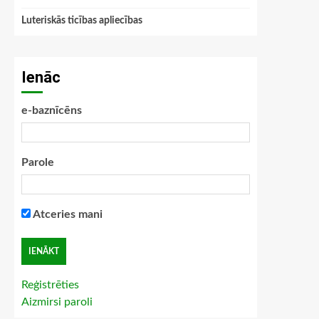
Luteriskās ticības apliecības
Ienāc
e-baznīcēns
Parole
Atceries mani
Reģistrēties
Aizmirsi paroli