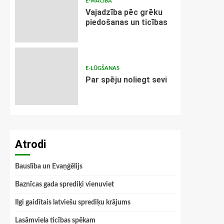
E-MĀCĪBA
Vajadzība pēc grēku
piedošanas un ticības
E-LŪGŠANAS
Par spēju noliegt sevi
Atrodi
Bauslība un Evaņģēlijs
Baznīcas gada sprediķi vienuviet
Ilgi gaidītais latviešu sprediķu krājums
Lasāmviela ticības spēkam