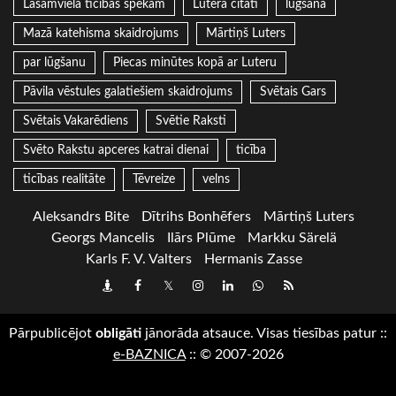
Lasāmviela ticības spēkam
Lutera citāti
lūgšana
Mazā katehisma skaidrojums
Mārtiņš Luters
par lūgšanu
Piecas minūtes kopā ar Luteru
Pāvila vēstules galatiešiem skaidrojums
Svētais Gars
Svētais Vakarēdiens
Svētie Raksti
Svēto Rakstu apceres katrai dienai
ticība
ticības realitāte
Tēvreize
velns
Aleksandrs Bite
Dītrihs Bonhēfers
Mārtiņš Luters
Georgs Mancelis
Ilārs Plūme
Markku Särelä
Karls F. V. Valters
Hermanis Zasse
Draugiem
Facebook
Twitter
Instagram
LinkedIn
whatsapp
RSS
Pārpublicējot
obligāti
jānorāda atsauce. Visas tiesības patur
::
e-BAZNICA
::
© 2007-2026