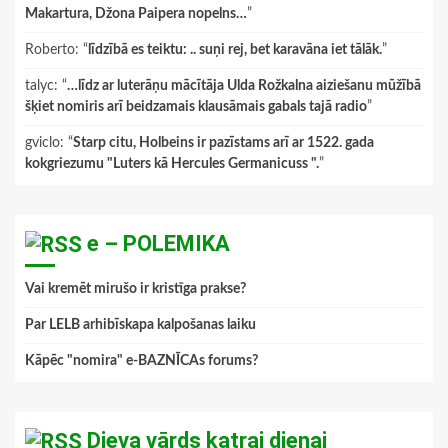
Makartura, Džona Paipera nopelns…
”
Roberto
: “
līdzībā es teiktu: .. suņi rej, bet karavāna iet tālāk.
”
talyc
: “
…līdz ar luterāņu mācītāja Ulda Rožkalna aiziešanu mūžībā
šķiet nomiris arī beidzamais klausāmais gabals tajā radio
”
gviclo
: “
Starp citu, Holbeins ir pazīstams arī ar 1522. gada
kokgriezumu "Luters kā Hercules Germanicuss ".
”
e – POLEMIKA
Vai kremēt mirušo ir kristīga prakse?
Par LELB arhibīskapa kalpošanas laiku
Kāpēc "nomira" e-BAZNĪCAs forums?
Dieva vārds katrai dienai