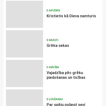
E-APCERES
Kristietis kā Dieva namturis
E-RAKSTI
Grēka sekas
E-MĀCĪBA
Vajadzība pēc grēku
piedošanas un ticības
E-LŪGŠANAS
Par spēju noliegt sevi