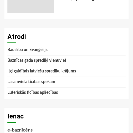
Atrodi
Bauslība un Evaņģēlijs
Baznīcas gada sprediķi vienuviet
Ilgi gaidītais latviešu sprediķu krājums
Lasāmviela ticības spēkam
Luteriskās ticības apliecības
Ienāc
e-baznīcēns