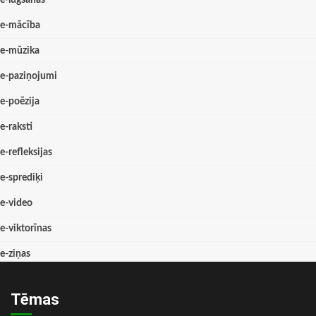
e-lūgšanas
e-mācība
e-mūzika
e-paziņojumi
e-poēzija
e-raksti
e-refleksijas
e-sprediķi
e-video
e-viktorīnas
e-ziņas
Tēmas