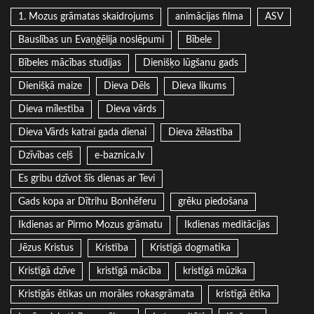
1. Mozus grāmatas skaidrojums
animācijas filma
ASV
Bauslības un Evaņģēlija noslēpumi
Bībele
Bībeles mācības studijas
Dienišķo lūgšanu gads
Dienišķā maize
Dieva Dēls
Dieva likums
Dieva mīlestība
Dieva vārds
Dieva Vārds katrai gada dienai
Dieva žēlastība
Dzīvības ceļš
e-baznica.lv
Es gribu dzīvot šīs dienas ar Tevi
Gads kopa ar Dītrihu Bonhēferu
grēku piedošana
Ikdienas ar Pirmo Mozus grāmatu
Ikdienas meditācijas
Jēzus Kristus
Kristība
Kristīgā dogmatika
Kristīgā dzīve
kristīgā mācība
kristīgā mūzika
Kristīgās ētikas un morāles rokasgrāmata
kristīgā ētika