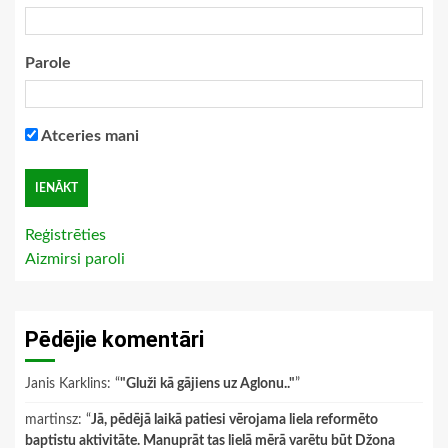
Parole
Atceries mani
Reģistrēties
Aizmirsi paroli
Pēdējie komentāri
Janis Karklins
: “
"Gluži kā gājiens uz Aglonu.."
”
martinsz
: “
Jā, pēdējā laikā patiesi vērojama liela reformēto
baptistu aktivitāte. Manuprāt tas lielā mērā varētu būt Džona