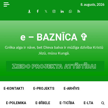
Skip
8. augusts, 2026
to
Draugiem
Facebook
Twitter
Instagram
LinkedIn
whatsapp
RSS
content
e – BAZNĪCA ✞
Grēka alga ir nāve, bet Dieva balva ir mūžīga dzīvība Kristū
Jēzū, mūsu Kungā.
E-KONTAKTI
E-PROJEKTS
E-ARHĪVS
E-POLEMIKA
E-BĪBELE
E-TICĪBA
E-LTA