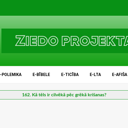
E-POLEMIKA
E-BĪBELE
E-TICĪBA
E-LTA
E-AFIŠA
162. Kā tēls ir cilvēkā pēc grēkā krišanas?