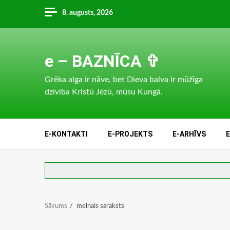
Skip
8. augusts, 2026
to
content
e – BAZNĪCA ✞
Grēka alga ir nāve, bet Dieva balva ir mūžīga
dzīvība Kristū Jēzū, mūsu Kungā.
E-KONTAKTI
E-PROJEKTS
E-ARHĪVS
Sākums
melnais saraksts