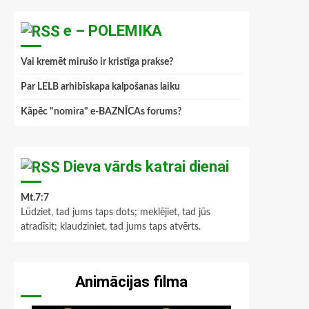
e – POLEMIKA
Vai kremēt mirušo ir kristīga prakse?
Par LELB arhibīskapa kalpošanas laiku
Kāpēc "nomira" e-BAZNĪCAs forums?
Dieva vārds katrai dienai
Mt.7:7
Lūdziet, tad jums taps dots; meklējiet, tad jūs
atradīsit; klaudziniet, tad jums taps atvērts.
Animācijas filma