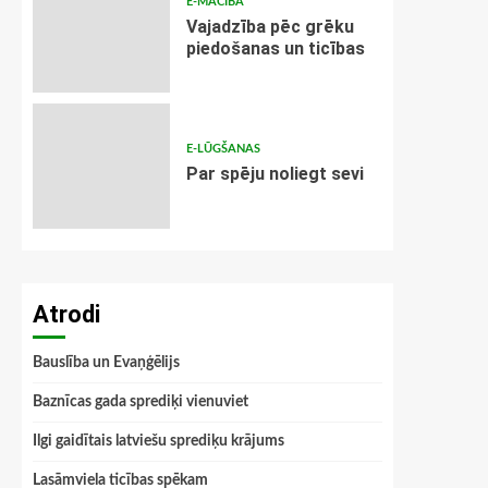
E-MĀCĪBA
Vajadzība pēc grēku
piedošanas un ticības
E-LŪGŠANAS
Par spēju noliegt sevi
Atrodi
Bauslība un Evaņģēlijs
Baznīcas gada sprediķi vienuviet
Ilgi gaidītais latviešu sprediķu krājums
Lasāmviela ticības spēkam