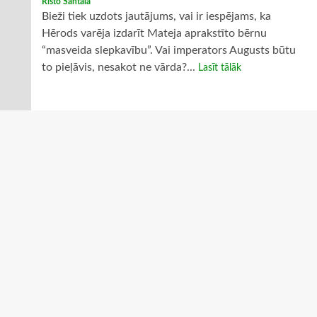
Risto Santala
Bieži tiek uzdots jautājums, vai ir iespējams, ka
Hērods varēja izdarīt Mateja aprakstīto bērnu
“masveida slepkavību”. Vai imperators Augusts būtu
to pieļāvis, nesakot ne vārda?...
Lasīt tālāk