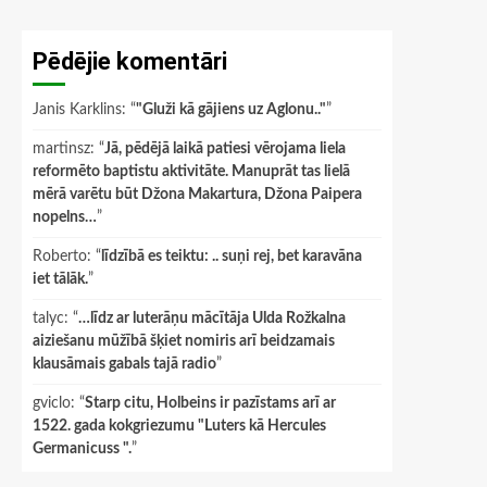
Pēdējie komentāri
Janis Karklins
: “
"Gluži kā gājiens uz Aglonu.."
”
martinsz
: “
Jā, pēdējā laikā patiesi vērojama liela
reformēto baptistu aktivitāte. Manuprāt tas lielā
mērā varētu būt Džona Makartura, Džona Paipera
nopelns…
”
Roberto
: “
līdzībā es teiktu: .. suņi rej, bet karavāna
iet tālāk.
”
talyc
: “
…līdz ar luterāņu mācītāja Ulda Rožkalna
aiziešanu mūžībā šķiet nomiris arī beidzamais
klausāmais gabals tajā radio
”
gviclo
: “
Starp citu, Holbeins ir pazīstams arī ar
1522. gada kokgriezumu "Luters kā Hercules
Germanicuss ".
”