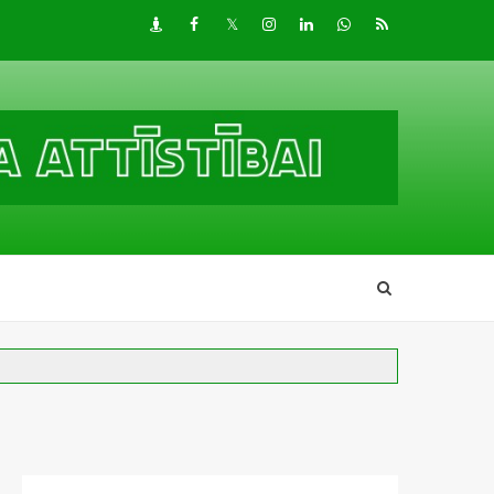
Draugiem
Facebook
Twitter
Instagram
LinkedIn
whatsapp
RSS