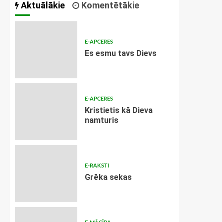
Aktuālākie
Komentētākie
E-APCERES
Es esmu tavs Dievs
E-APCERES
Kristietis kā Dieva
namturis
E-RAKSTI
Grēka sekas