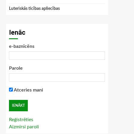
Luteriskās ticības apliecības
Ienāc
e-baznīcēns
Parole
Atceries mani
Reģistrēties
Aizmirsi paroli