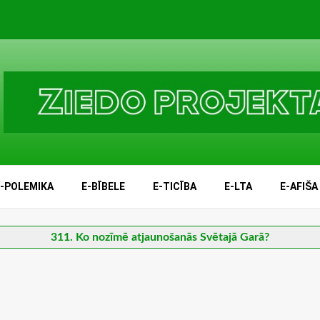
E-POLEMIKA
E-BĪBELE
E-TICĪBA
E-LTA
E-AFIŠA
311. Ko nozīmē atjaunošanās Svētajā Garā?