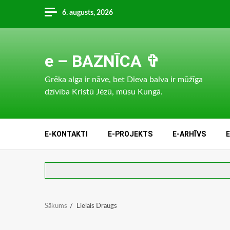
Skip
6. augusts, 2026
to
content
e – BAZNĪCA ✞
Grēka alga ir nāve, bet Dieva balva ir mūžīga
dzīvība Kristū Jēzū, mūsu Kungā.
E-KONTAKTI
E-PROJEKTS
E-ARHĪVS
Sākums
Lielais Draugs