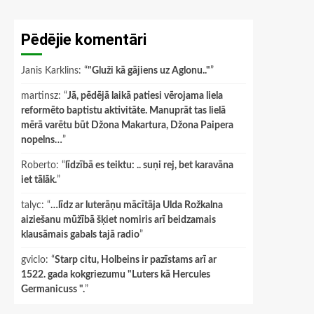
Pēdējie komentāri
Janis Karklins
: “
"Gluži kā gājiens uz Aglonu.."
”
martinsz
: “
Jā, pēdējā laikā patiesi vērojama liela
reformēto baptistu aktivitāte. Manuprāt tas lielā
mērā varētu būt Džona Makartura, Džona Paipera
nopelns…
”
Roberto
: “
līdzībā es teiktu: .. suņi rej, bet karavāna
iet tālāk.
”
talyc
: “
…līdz ar luterāņu mācītāja Ulda Rožkalna
aiziešanu mūžībā šķiet nomiris arī beidzamais
klausāmais gabals tajā radio
”
gviclo
: “
Starp citu, Holbeins ir pazīstams arī ar
1522. gada kokgriezumu "Luters kā Hercules
Germanicuss ".
”