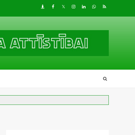
Draugiem
Facebook
Twitter
Instagram
LinkedIn
whatsapp
RSS