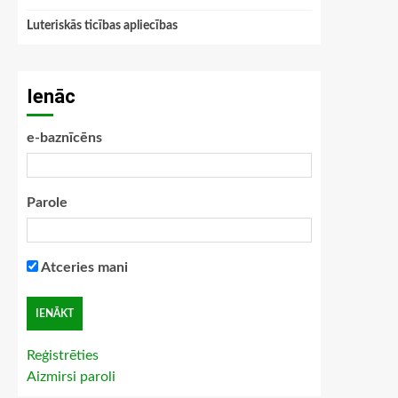
Luteriskās ticības apliecības
Ienāc
e-baznīcēns
Parole
Atceries mani
Reģistrēties
Aizmirsi paroli