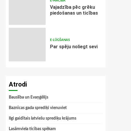
E-MĀCĪBA
Vajadzība pēc grēku
piedošanas un ticības
E-LŪGŠANAS
Par spēju noliegt sevi
Atrodi
Bauslība un Evaņģēlijs
Baznīcas gada sprediķi vienuviet
Ilgi gaidītais latviešu sprediķu krājums
Lasāmviela ticības spēkam