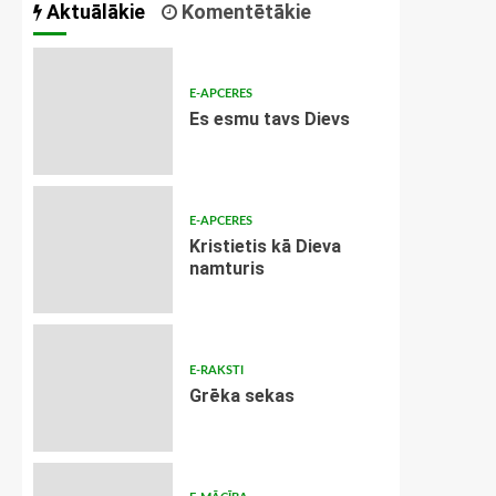
Aktuālākie
Komentētākie
E-APCERES
Es esmu tavs Dievs
E-APCERES
Kristietis kā Dieva
namturis
E-RAKSTI
Grēka sekas