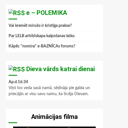
e – POLEMIKA
Vai kremēt mirušo ir kristīga prakse?
Par LELB arhibīskapa kalpošanas laiku
Kāpēc "nomira" e-BAZNĪCAs forums?
Dieva vārds katrai dienai
Ap.d.16:34
Viņš tos veda savā namā, sēdināja pie galda un
priecājās ar visu savu namu, ka ticēja Dievam.
Animācijas filma