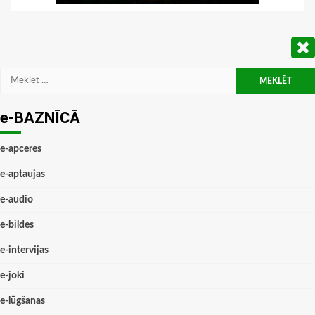
Meklēt:
e-BAZNĪCĀ
e-apceres
e-aptaujas
e-audio
e-bildes
e-intervijas
e-joki
e-lūgšanas