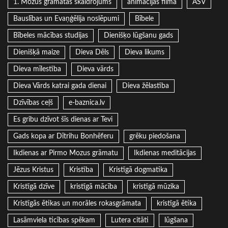
1. Mozus grāmatas skaidrojums
animācijas filma
ASV
Bauslības un Evaņģēlija noslēpumi
Bībele
Bībeles mācības studijas
Dienišķo lūgšanu gads
Dienišķā maize
Dieva Dēls
Dieva likums
Dieva mīlestība
Dieva vārds
Dieva Vārds katrai gada dienai
Dieva žēlastība
Dzīvības ceļš
e-baznica.lv
Es gribu dzīvot šīs dienas ar Tevi
Gads kopa ar Dītrihu Bonhēferu
grēku piedošana
Ikdienas ar Pirmo Mozus grāmatu
Ikdienas meditācijas
Jēzus Kristus
Kristība
Kristīgā dogmatika
Kristīgā dzīve
kristīgā mācība
kristīgā mūzika
Kristīgās ētikas un morāles rokasgrāmata
kristīgā ētika
Lasāmviela ticības spēkam
Lutera citāti
lūgšana