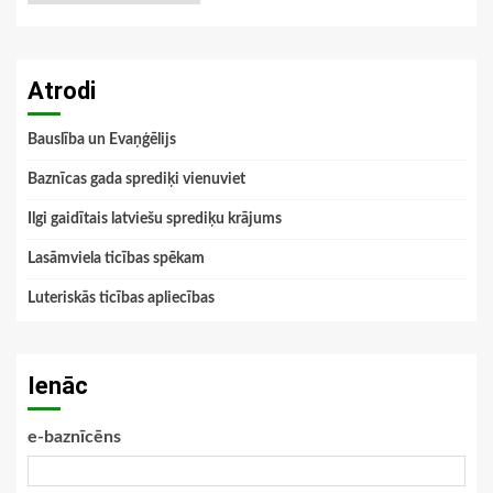
Atrodi
Bauslība un Evaņģēlijs
Baznīcas gada sprediķi vienuviet
Ilgi gaidītais latviešu sprediķu krājums
Lasāmviela ticības spēkam
Luteriskās ticības apliecības
Ienāc
e-baznīcēns