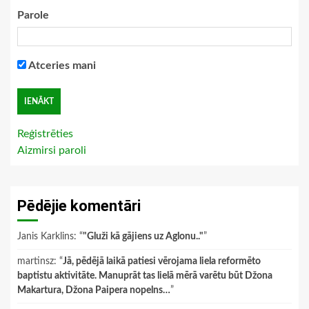
Parole
Atceries mani
Reģistrēties
Aizmirsi paroli
Pēdējie komentāri
Janis Karklins
: “
"Gluži kā gājiens uz Aglonu.."
”
martinsz
: “
Jā, pēdējā laikā patiesi vērojama liela reformēto
baptistu aktivitāte. Manuprāt tas lielā mērā varētu būt Džona
Makartura, Džona Paipera nopelns…
”