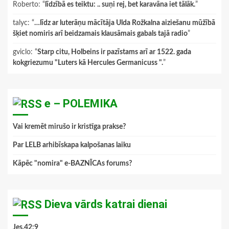
Roberto
: “
līdzībā es teiktu: .. suņi rej, bet karavāna iet tālāk.
”
talyc
: “
…līdz ar luterāņu mācītāja Ulda Rožkalna aiziešanu mūžībā
šķiet nomiris arī beidzamais klausāmais gabals tajā radio
”
gviclo
: “
Starp citu, Holbeins ir pazīstams arī ar 1522. gada
kokgriezumu "Luters kā Hercules Germanicuss ".
”
e – POLEMIKA
Vai kremēt mirušo ir kristīga prakse?
Par LELB arhibīskapa kalpošanas laiku
Kāpēc "nomira" e-BAZNĪCAs forums?
Dieva vārds katrai dienai
Jes.42:9