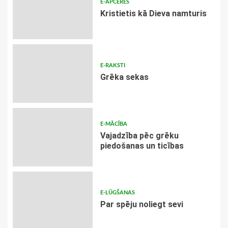
E-APCERES
Kristietis kā Dieva namturis
E-RAKSTI
Grēka sekas
E-MĀCĪBA
Vajadzība pēc grēku
piedošanas un ticības
E-LŪGŠANAS
Par spēju noliegt sevi