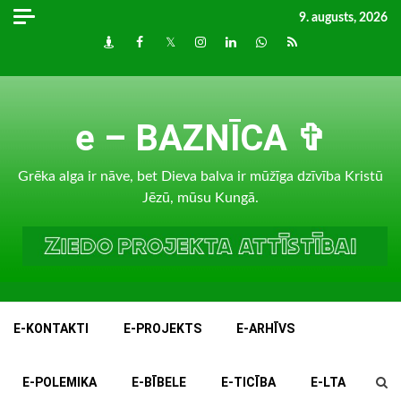
Skip
9. augusts, 2026
to
Draugiem
Facebook
Twitter
Instagram
LinkedIn
whatsapp
RSS
content
e – BAZNĪCA ✞
Grēka alga ir nāve, bet Dieva balva ir mūžīga dzīvība Kristū
Jēzū, mūsu Kungā.
E-KONTAKTI
E-PROJEKTS
E-ARHĪVS
E-POLEMIKA
E-BĪBELE
E-TICĪBA
E-LTA