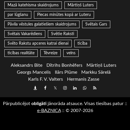
Mazā katehisma skaidrojums
Mārtiņš Luters
par lūgšanu
Piecas minūtes kopā ar Luteru
Pāvila vēstules galatiešiem skaidrojums
Svētais Gars
Svētais Vakarēdiens
Svētie Raksti
Svēto Rakstu apceres katrai dienai
ticība
ticības realitāte
Tēvreize
velns
Aleksandrs Bite
Dītrihs Bonhēfers
Mārtiņš Luters
Georgs Mancelis
Ilārs Plūme
Markku Särelä
Karls F. V. Valters
Hermanis Zasse
Draugiem
Facebook
Twitter
Instagram
LinkedIn
whatsapp
RSS
Pārpublicējot
obligāti
jānorāda atsauce. Visas tiesības patur
::
e-BAZNICA
::
© 2007-2026