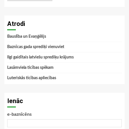
Atrodi
Bauslība un Evaņģēlijs
Baznīcas gada sprediķi vienuviet
Ilgi gaidītais latviešu sprediķu krājums
Lasāmviela ticības spēkam
Luteriskās ticības apliecības
Ienāc
e-baznīcēns