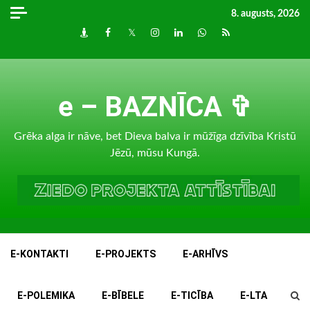
Skip
8. augusts, 2026
to
Draugiem
Facebook
Twitter
Instagram
LinkedIn
whatsapp
RSS
content
e – BAZNĪCA ✞
Grēka alga ir nāve, bet Dieva balva ir mūžīga dzīvība Kristū
Jēzū, mūsu Kungā.
E-KONTAKTI
E-PROJEKTS
E-ARHĪVS
E-POLEMIKA
E-BĪBELE
E-TICĪBA
E-LTA