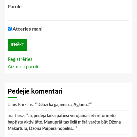
Parole
Atceries mani
Reģistrēties
Aizmirsi paroli
Pēdējie komentāri
Janis Karklins
: “
"Gluži kā gājiens uz Aglonu.."
”
martinsz
: “
Jā, pēdējā laikā patiesi vērojama liela reformēto
baptistu aktivitāte. Manuprāt tas lielā mērā varētu būt Džona
Makartura, Džona Paipera nopelns…
”