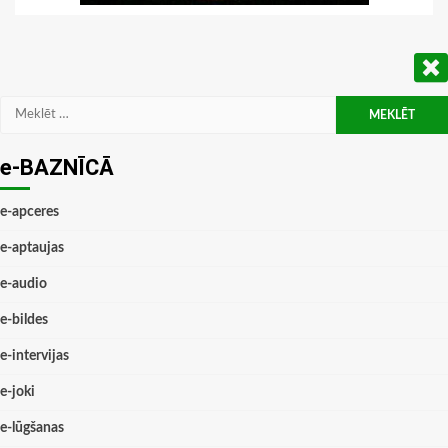
Meklēt:
e-BAZNĪCĀ
e-apceres
e-aptaujas
e-audio
e-bildes
e-intervijas
e-joki
e-lūgšanas