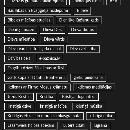
1. Mozus grāmatas skaidrojums
animācijas filma
ASV
Bauslības un Evaņģēlija noslēpumi
Bībele
Bībeles mācības studijas
Dienišķo lūgšanu gads
Dienišķā maize
Dieva Dēls
Dieva likums
Dieva mīlestība
Dieva vārds
Dieva Vārds katrai gada dienai
Dieva žēlastība
Dzīvības ceļš
e-baznica.lv
Es gribu dzīvot šīs dienas ar Tevi
Gads kopa ar Dītrihu Bonhēferu
grēku piedošana
Ikdienas ar Pirmo Mozus grāmatu
Ikdienas meditācijas
Jēzus Kristus
Kristība
Kristīgā dogmatika
Kristīgā dzīve
kristīgā mācība
kristīgā mūzika
Kristīgās ētikas un morāles rokasgrāmata
kristīgā ētika
Lasāmviela ticības spēkam
Lutera citāti
lūgšana