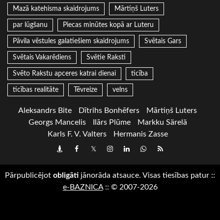
Mazā katehisma skaidrojums
Mārtiņš Luters
par lūgšanu
Piecas minūtes kopā ar Luteru
Pāvila vēstules galatiešiem skaidrojums
Svētais Gars
Svētais Vakarēdiens
Svētie Raksti
Svēto Rakstu apceres katrai dienai
ticība
ticības realitāte
Tēvreize
velns
Aleksandrs Bite
Dītrihs Bonhēfers
Mārtiņš Luters
Georgs Mancelis
Ilārs Plūme
Markku Särelä
Karls F. V. Valters
Hermanis Zasse
Draugiem
Facebook
Twitter
Instagram
LinkedIn
whatsapp
RSS
Pārpublicējot
obligāti
jānorāda atsauce. Visas tiesības patur
::
e-BAZNICA
::
© 2007-2026