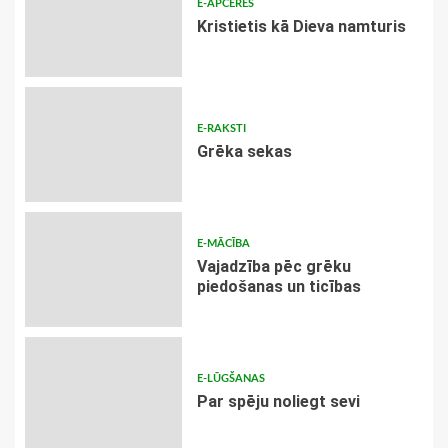
E-APCERES
Kristietis kā Dieva namturis
E-RAKSTI
Grēka sekas
E-MĀCĪBA
Vajadzība pēc grēku
piedošanas un ticības
E-LŪGŠANAS
Par spēju noliegt sevi