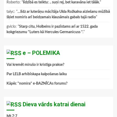
Roberto
: “
līdzībā es teiktu: .. suņi rej, bet karavāna iet tālāk.
”
talyc
: “
…līdz ar luterāņu mācītāja Ulda Rožkalna aiziešanu mūžībā
šķiet nomiris arī beidzamais klausāmais gabals tajā radio
”
gviclo
: “
Starp citu, Holbeins ir pazīstams arī ar 1522. gada
kokgriezumu "Luters kā Hercules Germanicuss ".
”
e – POLEMIKA
Vai kremēt mirušo ir kristīga prakse?
Par LELB arhibīskapa kalpošanas laiku
Kāpēc "nomira" e-BAZNĪCAs forums?
Dieva vārds katrai dienai
Mt.7:7