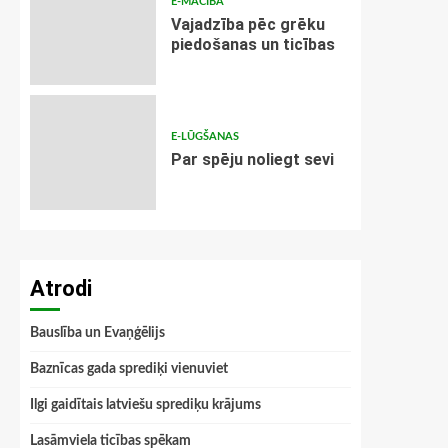
E-MĀCĪBA
Vajadzība pēc grēku
piedošanas un ticības
E-LŪGŠANAS
Par spēju noliegt sevi
Atrodi
Bauslība un Evaņģēlijs
Baznīcas gada sprediķi vienuviet
Ilgi gaidītais latviešu sprediķu krājums
Lasāmviela ticības spēkam