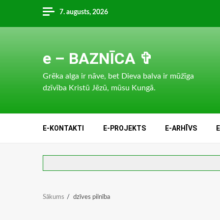
Skip
7. augusts, 2026
to
content
e – BAZNĪCA ✞
Grēka alga ir nāve, bet Dieva balva ir mūžīga
dzīvība Kristū Jēzū, mūsu Kungā.
E-KONTAKTI
E-PROJEKTS
E-ARHĪVS
Sākums
dzīves pilnība