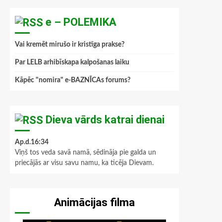
e – POLEMIKA
Vai kremēt mirušo ir kristīga prakse?
Par LELB arhibīskapa kalpošanas laiku
Kāpēc "nomira" e-BAZNĪCAs forums?
Dieva vārds katrai dienai
Ap.d.16:34
Viņš tos veda savā namā, sēdināja pie galda un
priecājās ar visu savu namu, ka ticēja Dievam.
Animācijas filma