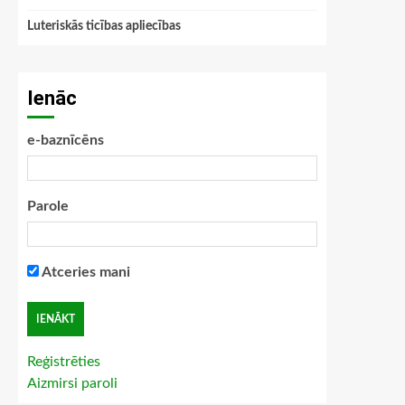
Luteriskās ticības apliecības
Ienāc
e-baznīcēns
Parole
Atceries mani
Reģistrēties
Aizmirsi paroli