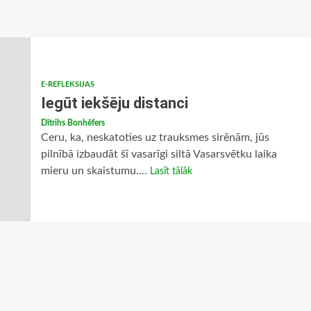
E-REFLEKSIJAS
Iegūt iekšēju distanci
Dītrihs Bonhēfers
Ceru, ka, neskatoties uz trauksmes sirēnām, jūs
pilnībā izbaudāt šī vasarīgi siltā Vasarsvētku laika
mieru un skaistumu....
Lasīt tālāk