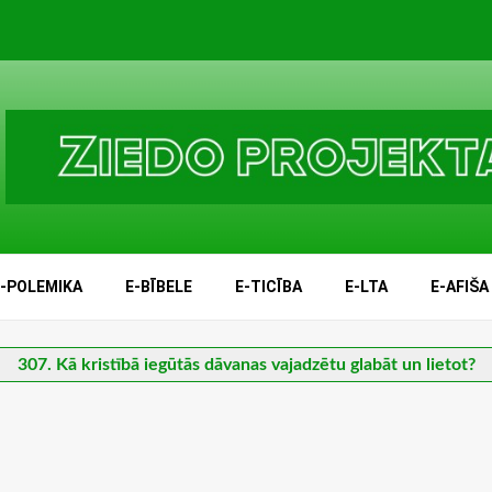
E-POLEMIKA
E-BĪBELE
E-TICĪBA
E-LTA
E-AFIŠA
307. Kā kristībā iegūtās dāvanas vajadzētu glabāt un lietot?