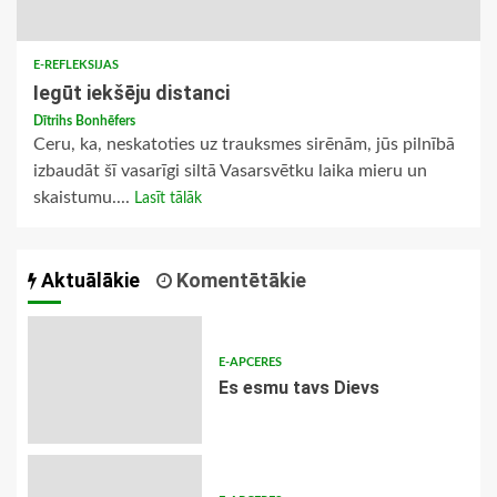
E-REFLEKSIJAS
Iegūt iekšēju distanci
Dītrihs Bonhēfers
Ceru, ka, neskatoties uz trauksmes sirēnām, jūs pilnībā
izbaudāt šī vasarīgi siltā Vasarsvētku laika mieru un
skaistumu....
Lasīt tālāk
Aktuālākie
Komentētākie
E-APCERES
Es esmu tavs Dievs