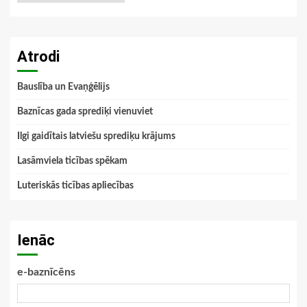
Atrodi
Bauslība un Evaņģēlijs
Baznīcas gada sprediķi vienuviet
Ilgi gaidītais latviešu sprediķu krājums
Lasāmviela ticības spēkam
Luteriskās ticības apliecības
Ienāc
e-baznīcēns