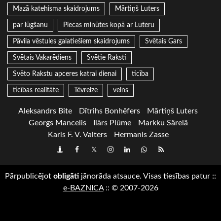
Mazā katehisma skaidrojums
Mārtiņš Luters
par lūgšanu
Piecas minūtes kopā ar Luteru
Pāvila vēstules galatiešiem skaidrojums
Svētais Gars
Svētais Vakarēdiens
Svētie Raksti
Svēto Rakstu apceres katrai dienai
ticība
ticības realitāte
Tēvreize
velns
Aleksandrs Bite
Dītrihs Bonhēfers
Mārtiņš Luters
Georgs Mancelis
Ilārs Plūme
Markku Särelä
Karls F. V. Valters
Hermanis Zasse
Draugiem
Facebook
Twitter
Instagram
LinkedIn
whatsapp
RSS
Pārpublicējot
obligāti
jānorāda atsauce. Visas tiesības patur
::
e-BAZNICA
::
© 2007-2026