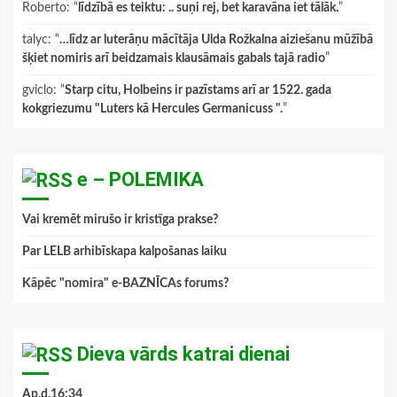
Roberto
: “
līdzībā es teiktu: .. suņi rej, bet karavāna iet tālāk.
”
talyc
: “
…līdz ar luterāņu mācītāja Ulda Rožkalna aiziešanu mūžībā
šķiet nomiris arī beidzamais klausāmais gabals tajā radio
”
gviclo
: “
Starp citu, Holbeins ir pazīstams arī ar 1522. gada
kokgriezumu "Luters kā Hercules Germanicuss ".
”
e – POLEMIKA
Vai kremēt mirušo ir kristīga prakse?
Par LELB arhibīskapa kalpošanas laiku
Kāpēc "nomira" e-BAZNĪCAs forums?
Dieva vārds katrai dienai
Ap.d.16:34