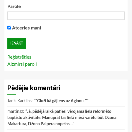
Parole
Atceries mani
Reģistrēties
Aizmirsi paroli
Pēdējie komentāri
Janis Karklins
: “
"Gluži kā gājiens uz Aglonu.."
”
martinsz
: “
Jā, pēdējā laikā patiesi vērojama liela reformēto
baptistu aktivitāte. Manuprāt tas lielā mērā varētu būt Džona
Makartura, Džona Paipera nopelns…
”