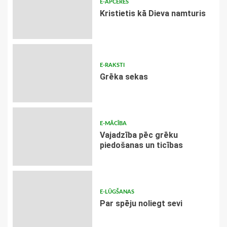
E-APCERES
Kristietis kā Dieva namturis
E-RAKSTI
Grēka sekas
E-MĀCĪBA
Vajadzība pēc grēku
piedošanas un ticības
E-LŪGŠANAS
Par spēju noliegt sevi