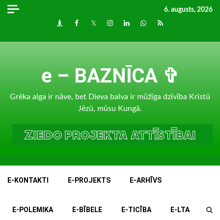
Skip
6. augusts, 2026
to
Draugiem
Facebook
Twitter
Instagram
LinkedIn
whatsapp
RSS
content
e – BAZNĪCA ✞
Grēka alga ir nāve, bet Dieva balva ir mūžīga dzīvība Kristū
Jēzū, mūsu Kungā.
E-KONTAKTI
E-PROJEKTS
E-ARHĪVS
E-POLEMIKA
E-BĪBELE
E-TICĪBA
E-LTA