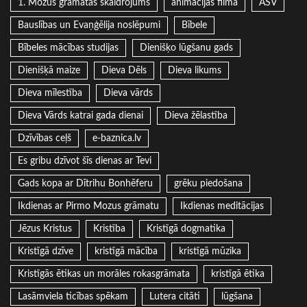
1. Mozus grāmatas skaidrojums
animācijas filma
ASV
Bauslības un Evaņģēlija noslēpumi
Bībele
Bībeles mācības studijas
Dienišķo lūgšanu gads
Dienišķā maize
Dieva Dēls
Dieva likums
Dieva mīlestība
Dieva vārds
Dieva Vārds katrai gada dienai
Dieva žēlastība
Dzīvības ceļš
e-baznica.lv
Es gribu dzīvot šīs dienas ar Tevi
Gads kopa ar Dītrihu Bonhēferu
grēku piedošana
Ikdienas ar Pirmo Mozus grāmatu
Ikdienas meditācijas
Jēzus Kristus
Kristība
Kristīgā dogmatika
Kristīgā dzīve
kristīgā mācība
kristīgā mūzika
Kristīgās ētikas un morāles rokasgrāmata
kristīgā ētika
Lasāmviela ticības spēkam
Lutera citāti
lūgšana