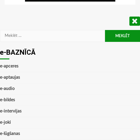
Meklēt:
e-BAZNĪCĀ
e-apceres
e-aptaujas
e-audio
e-bildes
e-intervijas
e-joki
e-lūgšanas