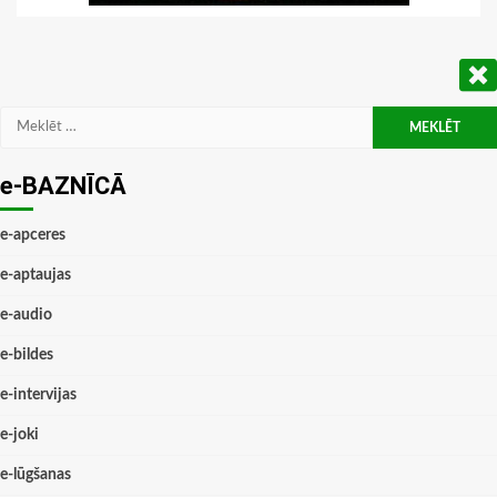
Meklēt:
e-BAZNĪCĀ
e-apceres
e-aptaujas
e-audio
e-bildes
e-intervijas
e-joki
e-lūgšanas