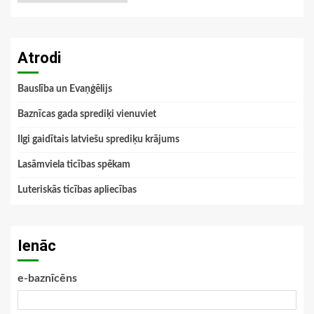
Atrodi
Bauslība un Evaņģēlijs
Baznīcas gada sprediķi vienuviet
Ilgi gaidītais latviešu sprediķu krājums
Lasāmviela ticības spēkam
Luteriskās ticības apliecības
Ienāc
e-baznīcēns