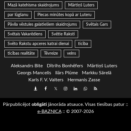
Mazā katehisma skaidrojums
Mārtiņš Luters
par lūgšanu
Piecas minūtes kopā ar Luteru
Pāvila vēstules galatiešiem skaidrojums
Svētais Gars
Svētais Vakarēdiens
Svētie Raksti
Svēto Rakstu apceres katrai dienai
ticība
ticības realitāte
Tēvreize
velns
Aleksandrs Bite
Dītrihs Bonhēfers
Mārtiņš Luters
Georgs Mancelis
Ilārs Plūme
Markku Särelä
Karls F. V. Valters
Hermanis Zasse
Draugiem
Facebook
Twitter
Instagram
LinkedIn
whatsapp
RSS
Pārpublicējot
obligāti
jānorāda atsauce. Visas tiesības patur
::
e-BAZNICA
::
© 2007-2026