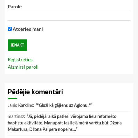
Parole
Atceries mani
Reģistrēties
Aizmirsi paroli
Pēdējie komentāri
Janis Karklins
: “
"Gluži kā gājiens uz Aglonu.."
”
martinsz
: “
Jā, pēdējā laikā patiesi vērojama liela reformēto
baptistu aktivitāte. Manuprāt tas lielā mērā varētu būt Džona
Makartura, Džona Paipera nopelns…
”