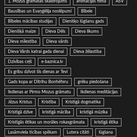
1. Mozus grāmatas skaidrojums
animācijas filma
ASV
Bauslības un Evaņģēlija noslēpumi
Bībele
Bībeles mācības studijas
Dienišķo lūgšanu gads
Dienišķā maize
Dieva Dēls
Dieva likums
Dieva mīlestība
Dieva vārds
Dieva Vārds katrai gada dienai
Dieva žēlastība
Dzīvības ceļš
e-baznica.lv
Es gribu dzīvot šīs dienas ar Tevi
Gads kopa ar Dītrihu Bonhēferu
grēku piedošana
Ikdienas ar Pirmo Mozus grāmatu
Ikdienas meditācijas
Jēzus Kristus
Kristība
Kristīgā dogmatika
Kristīgā dzīve
kristīgā mācība
kristīgā mūzika
Kristīgās ētikas un morāles rokasgrāmata
kristīgā ētika
Lasāmviela ticības spēkam
Lutera citāti
lūgšana