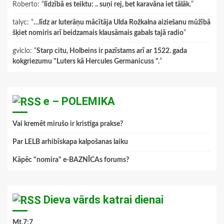
Roberto
: “
līdzībā es teiktu: .. suņi rej, bet karavāna iet tālāk.
”
talyc
: “
…līdz ar luterāņu mācītāja Ulda Rožkalna aiziešanu mūžībā
šķiet nomiris arī beidzamais klausāmais gabals tajā radio
”
gviclo
: “
Starp citu, Holbeins ir pazīstams arī ar 1522. gada
kokgriezumu "Luters kā Hercules Germanicuss ".
”
e – POLEMIKA
Vai kremēt mirušo ir kristīga prakse?
Par LELB arhibīskapa kalpošanas laiku
Kāpēc "nomira" e-BAZNĪCAs forums?
Dieva vārds katrai dienai
Mt.7:7