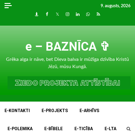
Skip
9. augusts, 2026
to
Draugiem
Facebook
Twitter
Instagram
LinkedIn
whatsapp
RSS
content
e – BAZNĪCA ✞
Grēka alga ir nāve, bet Dieva balva ir mūžīga dzīvība Kristū
Jēzū, mūsu Kungā.
E-KONTAKTI
E-PROJEKTS
E-ARHĪVS
E-POLEMIKA
E-BĪBELE
E-TICĪBA
E-LTA