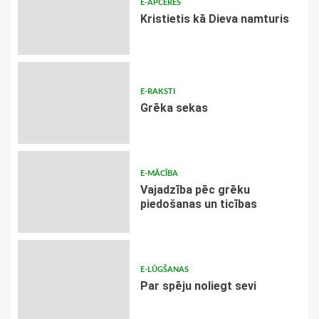
E-APCERES
Kristietis kā Dieva namturis
E-RAKSTI
Grēka sekas
E-MĀCĪBA
Vajadzība pēc grēku
piedošanas un ticības
E-LŪGŠANAS
Par spēju noliegt sevi