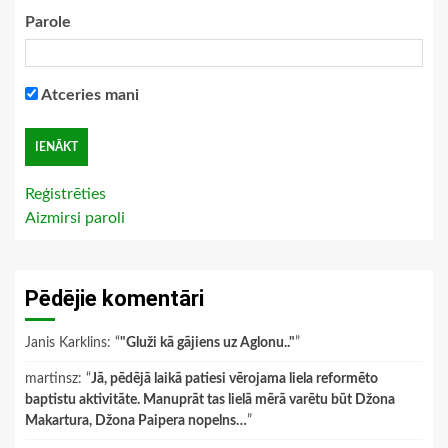
Parole
Atceries mani
Reģistrēties
Aizmirsi paroli
Pēdējie komentāri
Janis Karklins
: “
"Gluži kā gājiens uz Aglonu.."
”
martinsz
: “
Jā, pēdējā laikā patiesi vērojama liela reformēto
baptistu aktivitāte. Manuprāt tas lielā mērā varētu būt Džona
Makartura, Džona Paipera nopelns…
”