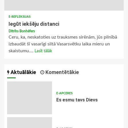
E-REFLEKSIJAS
Iegūt iekšēju distanci
Dītrihs Bonhēfers
Ceru, ka, neskatoties uz trauksmes sirēnām, jūs pilnībā
izbaudāt šī vasarīgi siltā Vasarsvētku laika mieru un
skaistumu....
Lasīt tālāk
Aktuālākie
Komentētākie
E-APCERES
Es esmu tavs Dievs