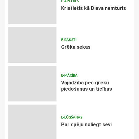
E-APCERES
Kristietis kā Dieva namturis
E-RAKSTI
Grēka sekas
E-MĀCĪBA
Vajadzība pēc grēku
piedošanas un ticības
E-LŪGŠANAS
Par spēju noliegt sevi