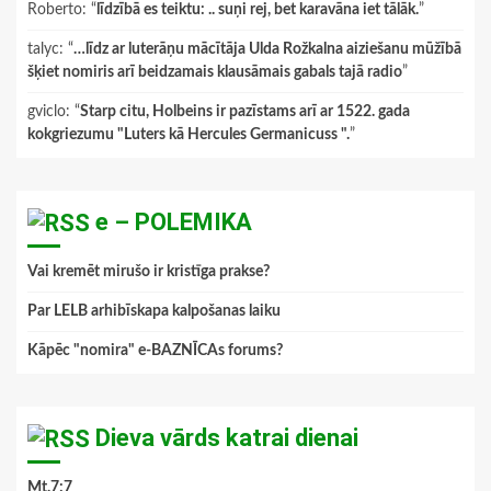
Roberto
: “
līdzībā es teiktu: .. suņi rej, bet karavāna iet tālāk.
”
talyc
: “
…līdz ar luterāņu mācītāja Ulda Rožkalna aiziešanu mūžībā
šķiet nomiris arī beidzamais klausāmais gabals tajā radio
”
gviclo
: “
Starp citu, Holbeins ir pazīstams arī ar 1522. gada
kokgriezumu "Luters kā Hercules Germanicuss ".
”
e – POLEMIKA
Vai kremēt mirušo ir kristīga prakse?
Par LELB arhibīskapa kalpošanas laiku
Kāpēc "nomira" e-BAZNĪCAs forums?
Dieva vārds katrai dienai
Mt.7:7