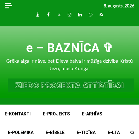
Skip
8. augusts, 2026
to
Draugiem
Facebook
Twitter
Instagram
LinkedIn
whatsapp
RSS
content
e – BAZNĪCA ✞
Grēka alga ir nāve, bet Dieva balva ir mūžīga dzīvība Kristū
Jēzū, mūsu Kungā.
E-KONTAKTI
E-PROJEKTS
E-ARHĪVS
E-POLEMIKA
E-BĪBELE
E-TICĪBA
E-LTA