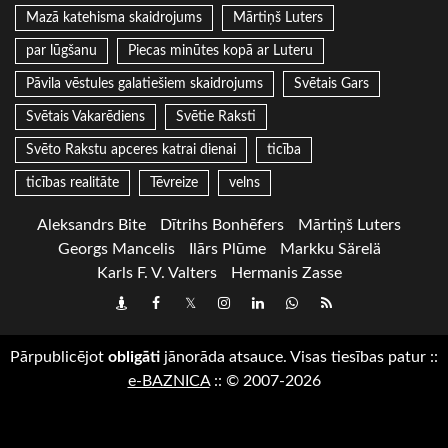
Mazā katehisma skaidrojums
Mārtiņš Luters
par lūgšanu
Piecas minūtes kopā ar Luteru
Pāvila vēstules galatiešiem skaidrojums
Svētais Gars
Svētais Vakarēdiens
Svētie Raksti
Svēto Rakstu apceres katrai dienai
ticība
ticības realitāte
Tēvreize
velns
Aleksandrs Bite
Dītrihs Bonhēfers
Mārtiņš Luters
Georgs Mancelis
Ilārs Plūme
Markku Särelä
Karls F. V. Valters
Hermanis Zasse
Draugiem
Facebook
Twitter
Instagram
LinkedIn
whatsapp
RSS
Pārpublicējot
obligāti
jānorāda atsauce. Visas tiesības patur
::
e-BAZNICA
::
© 2007-2026