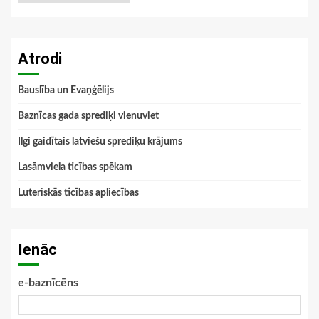
Atrodi
Bauslība un Evaņģēlijs
Baznīcas gada sprediķi vienuviet
Ilgi gaidītais latviešu sprediķu krājums
Lasāmviela ticības spēkam
Luteriskās ticības apliecības
Ienāc
e-baznīcēns