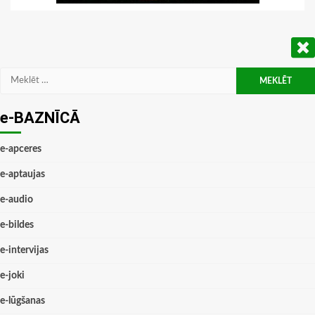
Meklēt:
e-BAZNĪCĀ
e-apceres
e-aptaujas
e-audio
e-bildes
e-intervijas
e-joki
e-lūgšanas