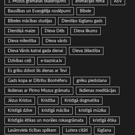
1. Mozus grāmatas skaidrojums
animācijas filma
ASV
Bauslības un Evaņģēlija noslēpumi
Bībele
Bībeles mācības studijas
Dienišķo lūgšanu gads
Dienišķā maize
Dieva Dēls
Dieva likums
Dieva mīlestība
Dieva vārds
Dieva Vārds katrai gada dienai
Dieva žēlastība
Dzīvības ceļš
e-baznica.lv
Es gribu dzīvot šīs dienas ar Tevi
Gads kopa ar Dītrihu Bonhēferu
grēku piedošana
Ikdienas ar Pirmo Mozus grāmatu
Ikdienas meditācijas
Jēzus Kristus
Kristība
Kristīgā dogmatika
Kristīgā dzīve
kristīgā mācība
kristīgā mūzika
Kristīgās ētikas un morāles rokasgrāmata
kristīgā ētika
Lasāmviela ticības spēkam
Lutera citāti
lūgšana