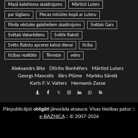
Mazā katehisma skaidrojums
Mārtiņš Luters
par lūgšanu
Piecas minūtes kopā ar Luteru
Pāvila vēstules galatiešiem skaidrojums
Svētais Gars
Svētais Vakarēdiens
Svētie Raksti
Svēto Rakstu apceres katrai dienai
ticība
ticības realitāte
Tēvreize
velns
Aleksandrs Bite
Dītrihs Bonhēfers
Mārtiņš Luters
Georgs Mancelis
Ilārs Plūme
Markku Särelä
Karls F. V. Valters
Hermanis Zasse
Draugiem
Facebook
Twitter
Instagram
LinkedIn
whatsapp
RSS
Pārpublicējot
obligāti
jānorāda atsauce. Visas tiesības patur
::
e-BAZNICA
::
© 2007-2026