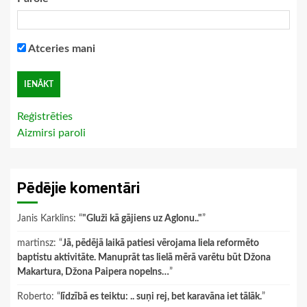
Atceries mani
Reģistrēties
Aizmirsi paroli
Pēdējie komentāri
Janis Karklins
: “
"Gluži kā gājiens uz Aglonu.."
”
martinsz
: “
Jā, pēdējā laikā patiesi vērojama liela reformēto
baptistu aktivitāte. Manuprāt tas lielā mērā varētu būt Džona
Makartura, Džona Paipera nopelns…
”
Roberto
: “
līdzībā es teiktu: .. suņi rej, bet karavāna iet tālāk.
”