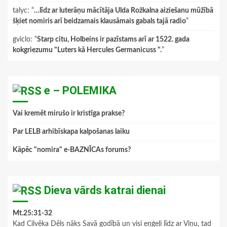
talyc
: “
…līdz ar luterāņu mācītāja Ulda Rožkalna aiziešanu mūžībā
šķiet nomiris arī beidzamais klausāmais gabals tajā radio
”
gviclo
: “
Starp citu, Holbeins ir pazīstams arī ar 1522. gada
kokgriezumu "Luters kā Hercules Germanicuss ".
”
e – POLEMIKA
Vai kremēt mirušo ir kristīga prakse?
Par LELB arhibīskapa kalpošanas laiku
Kāpēc "nomira" e-BAZNĪCAs forums?
Dieva vārds katrai dienai
Mt.25:31-32
Kad Cilvēka Dēls nāks Savā godībā un visi eņģeļi līdz ar Viņu, tad