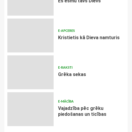
Es esmu tavs Dievs
E-APCERES
Kristietis kā Dieva namturis
E-RAKSTI
Grēka sekas
E-MĀCĪBA
Vajadzība pēc grēku
piedošanas un ticības