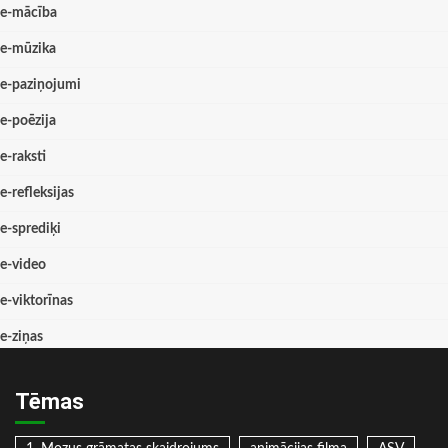
e-mācība
e-mūzika
e-paziņojumi
e-poēzija
e-raksti
e-refleksijas
e-sprediķi
e-video
e-viktorīnas
e-ziņas
Tēmas