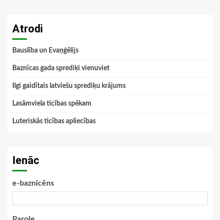
Atrodi
Bauslība un Evaņģēlijs
Baznīcas gada sprediķi vienuviet
Ilgi gaidītais latviešu sprediķu krājums
Lasāmviela ticības spēkam
Luteriskās ticības apliecības
Ienāc
e-baznīcēns
Parole