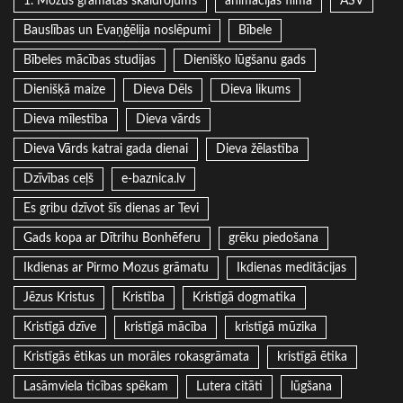
1. Mozus grāmatas skaidrojums
animācijas filma
ASV
Bauslības un Evaņģēlija noslēpumi
Bībele
Bībeles mācības studijas
Dienišķo lūgšanu gads
Dienišķā maize
Dieva Dēls
Dieva likums
Dieva mīlestība
Dieva vārds
Dieva Vārds katrai gada dienai
Dieva žēlastība
Dzīvības ceļš
e-baznica.lv
Es gribu dzīvot šīs dienas ar Tevi
Gads kopa ar Dītrihu Bonhēferu
grēku piedošana
Ikdienas ar Pirmo Mozus grāmatu
Ikdienas meditācijas
Jēzus Kristus
Kristība
Kristīgā dogmatika
Kristīgā dzīve
kristīgā mācība
kristīgā mūzika
Kristīgās ētikas un morāles rokasgrāmata
kristīgā ētika
Lasāmviela ticības spēkam
Lutera citāti
lūgšana