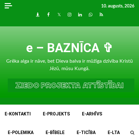
Skip
10. augusts, 2026
to
Draugiem
Facebook
Twitter
Instagram
LinkedIn
whatsapp
RSS
content
e – BAZNĪCA ✞
Grēka alga ir nāve, bet Dieva balva ir mūžīga dzīvība Kristū
Jēzū, mūsu Kungā.
E-KONTAKTI
E-PROJEKTS
E-ARHĪVS
E-POLEMIKA
E-BĪBELE
E-TICĪBA
E-LTA