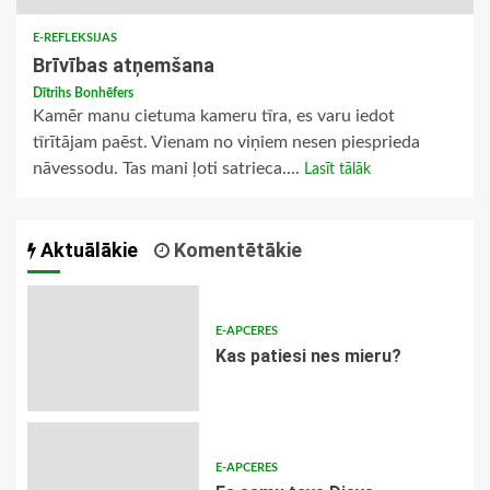
E-REFLEKSIJAS
Brīvības atņemšana
Dītrihs Bonhēfers
Kamēr manu cietuma kameru tīra, es varu iedot
tīrītājam paēst. Vienam no viņiem nesen piesprieda
nāvessodu. Tas mani ļoti satrieca....
Lasīt tālāk
Aktuālākie
Komentētākie
E-APCERES
​Kas patiesi nes mieru?
E-APCERES