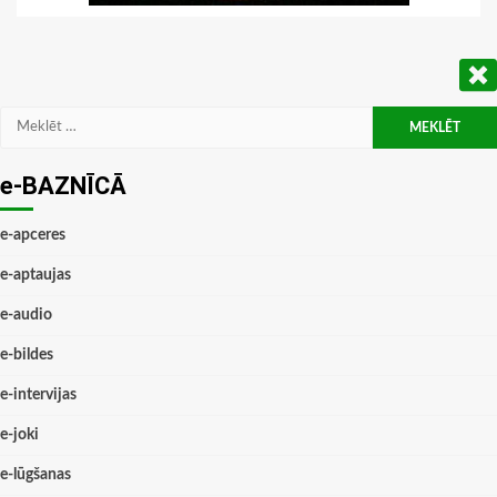
Meklēt:
e-BAZNĪCĀ
e-apceres
e-aptaujas
e-audio
e-bildes
e-intervijas
e-joki
e-lūgšanas