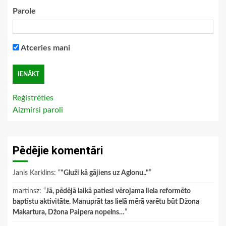
Parole
Atceries mani
Reģistrēties
Aizmirsi paroli
Pēdējie komentāri
Janis Karklins
: “
"Gluži kā gājiens uz Aglonu.."
”
martinsz
: “
Jā, pēdējā laikā patiesi vērojama liela reformēto
baptistu aktivitāte. Manuprāt tas lielā mērā varētu būt Džona
Makartura, Džona Paipera nopelns…
”