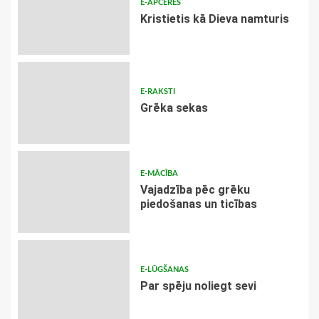
E-APCERES
Kristietis kā Dieva namturis
E-RAKSTI
Grēka sekas
E-MĀCĪBA
Vajadzība pēc grēku
piedošanas un ticības
E-LŪGŠANAS
Par spēju noliegt sevi