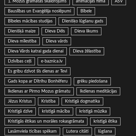
1. Mozus grāmatas skaidrojums
animācijas filma
ASV
Bauslības un Evaņģēlija noslēpumi
Bībele
Bībeles mācības studijas
Dienišķo lūgšanu gads
Dienišķā maize
Dieva Dēls
Dieva likums
Dieva mīlestība
Dieva vārds
Dieva Vārds katrai gada dienai
Dieva žēlastība
Dzīvības ceļš
e-baznica.lv
Es gribu dzīvot šīs dienas ar Tevi
Gads kopa ar Dītrihu Bonhēferu
grēku piedošana
Ikdienas ar Pirmo Mozus grāmatu
Ikdienas meditācijas
Jēzus Kristus
Kristība
Kristīgā dogmatika
Kristīgā dzīve
kristīgā mācība
kristīgā mūzika
Kristīgās ētikas un morāles rokasgrāmata
kristīgā ētika
Lasāmviela ticības spēkam
Lutera citāti
lūgšana