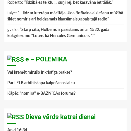
Roberto
: “
līdzībā es teiktu: .. suņi rej, bet karavāna iet tālāk.
”
talyc
: “
…līdz ar luterāņu mācītāja Ulda Rožkalna aiziešanu mūžībā
šķiet nomiris arī beidzamais klausāmais gabals tajā radio
”
gviclo
: “
Starp citu, Holbeins ir pazīstams arī ar 1522. gada
kokgriezumu "Luters kā Hercules Germanicuss ".
”
e – POLEMIKA
Vai kremēt mirušo ir kristīga prakse?
Par LELB arhibīskapa kalpošanas laiku
Kāpēc "nomira" e-BAZNĪCAs forums?
Dieva vārds katrai dienai
Ap.d.16:34