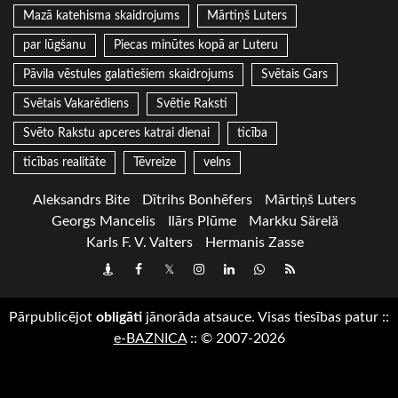
Mazā katehisma skaidrojums
Mārtiņš Luters
par lūgšanu
Piecas minūtes kopā ar Luteru
Pāvila vēstules galatiešiem skaidrojums
Svētais Gars
Svētais Vakarēdiens
Svētie Raksti
Svēto Rakstu apceres katrai dienai
ticība
ticības realitāte
Tēvreize
velns
Aleksandrs Bite
Dītrihs Bonhēfers
Mārtiņš Luters
Georgs Mancelis
Ilārs Plūme
Markku Särelä
Karls F. V. Valters
Hermanis Zasse
Draugiem
Facebook
Twitter
Instagram
LinkedIn
whatsapp
RSS
Pārpublicējot
obligāti
jānorāda atsauce. Visas tiesības patur
::
e-BAZNICA
::
© 2007-2026