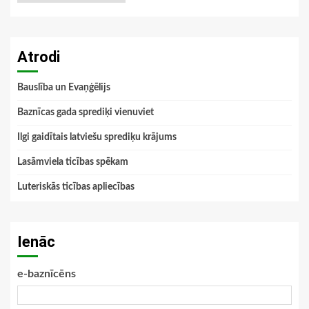
Atrodi
Bauslība un Evaņģēlijs
Baznīcas gada sprediķi vienuviet
Ilgi gaidītais latviešu sprediķu krājums
Lasāmviela ticības spēkam
Luteriskās ticības apliecības
Ienāc
e-baznīcēns