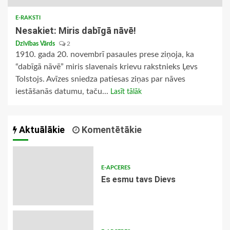
E-RAKSTI
Nesakiet: Miris dabīgā nāvē!
Dzīvības Vārds
2
1910. gada 20. novembrī pasaules prese ziņoja, ka
“dabīgā nāvē” miris slavenais krievu rakstnieks Ļevs
Tolstojs. Avīzes sniedza patiesas ziņas par nāves
iestāšanās datumu, taču...
Lasīt tālāk
Aktuālākie
Komentētākie
E-APCERES
Es esmu tavs Dievs