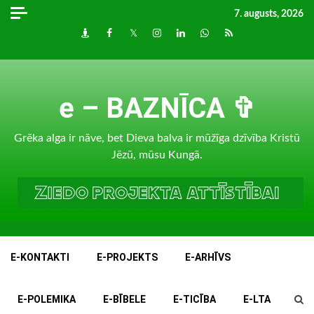
Skip
7. augusts, 2026
to
Draugiem
Facebook
Twitter
Instagram
LinkedIn
whatsapp
RSS
content
e – BAZNĪCA ✞
Grēka alga ir nāve, bet Dieva balva ir mūžīga dzīvība Kristū
Jēzū, mūsu Kungā.
E-KONTAKTI
E-PROJEKTS
E-ARHĪVS
E-POLEMIKA
E-BĪBELE
E-TICĪBA
E-LTA