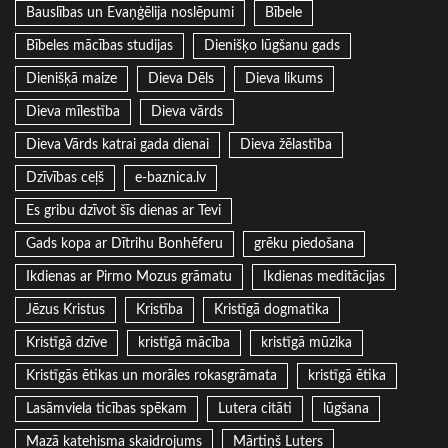
Bauslības un Evaņģēlija noslēpumi
Bībele
Bībeles mācības studijas
Dienišķo lūgšanu gads
Dienišķā maize
Dieva Dēls
Dieva likums
Dieva mīlestība
Dieva vārds
Dieva Vārds katrai gada dienai
Dieva žēlastība
Dzīvības ceļš
e-baznica.lv
Es gribu dzīvot šīs dienas ar Tevi
Gads kopa ar Dītrihu Bonhēferu
grēku piedošana
Ikdienas ar Pirmo Mozus grāmatu
Ikdienas meditācijas
Jēzus Kristus
Kristība
Kristīgā dogmatika
Kristīgā dzīve
kristīgā mācība
kristīgā mūzika
Kristīgās ētikas un morāles rokasgrāmata
kristīgā ētika
Lasāmviela ticības spēkam
Lutera citāti
lūgšana
Mazā katehisma skaidrojums
Mārtiņš Luters