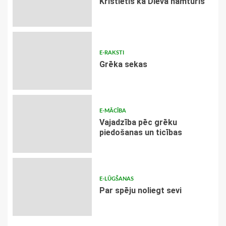
Kristietis kā Dieva namturis
E-RAKSTI
Grēka sekas
E-MĀCĪBA
Vajadzība pēc grēku
piedošanas un ticības
E-LŪGŠANAS
Par spēju noliegt sevi