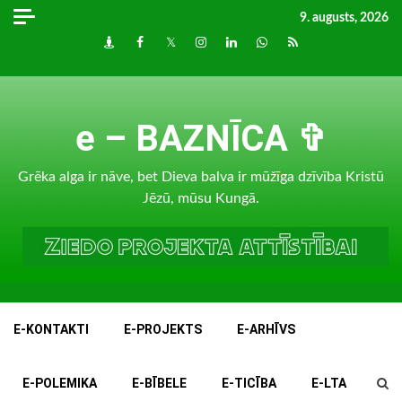
Skip
9. augusts, 2026
to
Draugiem
Facebook
Twitter
Instagram
LinkedIn
whatsapp
RSS
content
e – BAZNĪCA ✞
Grēka alga ir nāve, bet Dieva balva ir mūžīga dzīvība Kristū
Jēzū, mūsu Kungā.
E-KONTAKTI
E-PROJEKTS
E-ARHĪVS
E-POLEMIKA
E-BĪBELE
E-TICĪBA
E-LTA