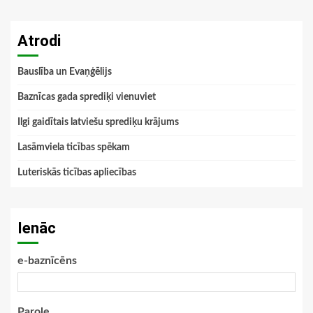
Atrodi
Bauslība un Evaņģēlijs
Baznīcas gada sprediķi vienuviet
Ilgi gaidītais latviešu sprediķu krājums
Lasāmviela ticības spēkam
Luteriskās ticības apliecības
Ienāc
e-baznīcēns
Parole