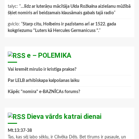
talyc
: “
…līdz ar luterāņu mācītāja Ulda Rožkalna aiziešanu mūžībā
šķiet nomiris arī beidzamais klausāmais gabals tajā radio
”
gviclo
: “
Starp citu, Holbeins ir pazīstams arī ar 1522. gada
kokgriezumu "Luters kā Hercules Germanicuss ".
”
e – POLEMIKA
Vai kremēt mirušo ir kristīga prakse?
Par LELB arhibīskapa kalpošanas laiku
Kāpēc "nomira" e-BAZNĪCAs forums?
Dieva vārds katrai dienai
Mt.13:37-38
Tas, kas sēj labo sēklu, ir Cilvēka Dēls. Bet tīrums ir pasaule, un