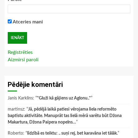
Atceries mani
Reģistrēties
Aizmirsi paroli
Pēdējie komentāri
Janis Karklins
: “
"Gluži kā gājiens uz Aglonu.."
”
martinsz
: “
Jā, pēdējā laikā patiesi vērojama liela reformēto
baptistu aktivitāte. Manuprāt tas lielā mērā varētu būt Džona
Makartura, Džona Paipera nopelns…
”
Roberto
: “
līdzībā es teiktu: .. suņi rej, bet karavāna iet tālāk.
”