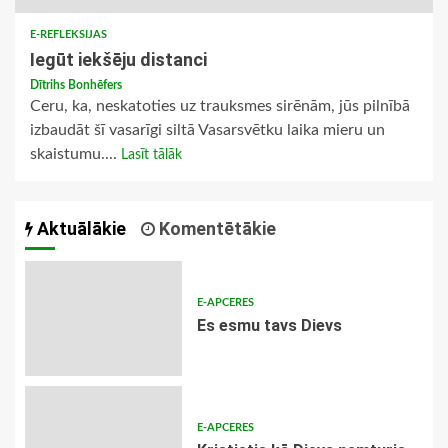
E-REFLEKSIJAS
Iegūt iekšēju distanci
Dītrihs Bonhēfers
Ceru, ka, neskatoties uz trauksmes sirēnām, jūs pilnībā
izbaudāt šī vasarīgi siltā Vasarsvētku laika mieru un
skaistumu....
Lasīt tālāk
Aktuālākie
Komentētākie
E-APCERES
Es esmu tavs Dievs
E-APCERES