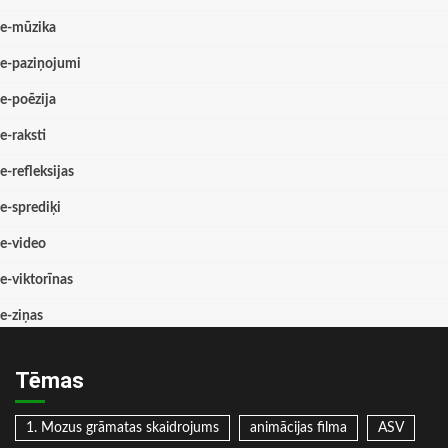
e-mūzika
e-paziņojumi
e-poēzija
e-raksti
e-refleksijas
e-sprediķi
e-video
e-viktorīnas
e-ziņas
Tēmas
1. Mozus grāmatas skaidrojums
animācijas filma
ASV