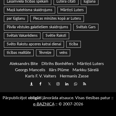
Lasāmviela ticības spēkam
Lutera citāti
lūgšana
Mazā katehisma skaidrojums
Mārtiņš Luters
par lūgšanu
Piecas minūtes kopā ar Luteru
Pāvila vēstules galatiešiem skaidrojums
Svētais Gars
Svētais Vakarēdiens
Svētie Raksti
Svēto Rakstu apceres katrai dienai
ticība
ticības realitāte
Tēvreize
velns
Aleksandrs Bite
Dītrihs Bonhēfers
Mārtiņš Luters
Georgs Mancelis
Ilārs Plūme
Markku Särelä
Karls F. V. Valters
Hermanis Zasse
Draugiem
Facebook
Twitter
Instagram
LinkedIn
whatsapp
RSS
Pārpublicējot
obligāti
jānorāda atsauce. Visas tiesības patur
::
e-BAZNICA
::
© 2007-2026