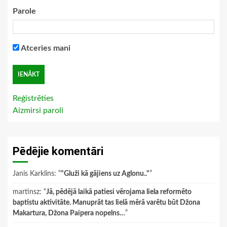
Parole
Atceries mani
Reģistrēties
Aizmirsi paroli
Pēdējie komentāri
Janis Karklins
: “
"Gluži kā gājiens uz Aglonu.."
”
martinsz
: “
Jā, pēdējā laikā patiesi vērojama liela reformēto
baptistu aktivitāte. Manuprāt tas lielā mērā varētu būt Džona
Makartura, Džona Paipera nopelns…
”