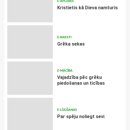
E-APCERES
Kristietis kā Dieva namturis
E-RAKSTI
Grēka sekas
E-MĀCĪBA
Vajadzība pēc grēku
piedošanas un ticības
E-LŪGŠANAS
Par spēju noliegt sevi