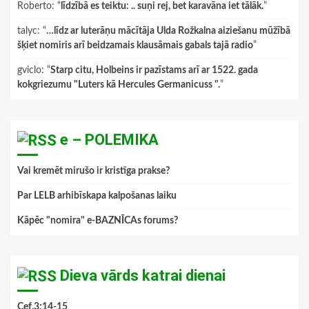
Roberto
: “
līdzībā es teiktu: .. suņi rej, bet karavāna iet tālāk.
”
talyc
: “
…līdz ar luterāņu mācītāja Ulda Rožkalna aiziešanu mūžībā
šķiet nomiris arī beidzamais klausāmais gabals tajā radio
”
gviclo
: “
Starp citu, Holbeins ir pazīstams arī ar 1522. gada
kokgriezumu "Luters kā Hercules Germanicuss ".
”
e – POLEMIKA
Vai kremēt mirušo ir kristīga prakse?
Par LELB arhibīskapa kalpošanas laiku
Kāpēc "nomira" e-BAZNĪCAs forums?
Dieva vārds katrai dienai
Cef.3:14-15