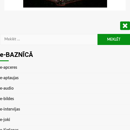
Meklēt:
e-BAZNĪCĀ
e-apceres
e-aptaujas
e-audio
e-bildes
e-intervijas
e-joki