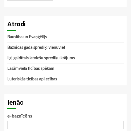
Atrodi
Bauslība un Evaņģēlijs
Baznīcas gada sprediķi vienuviet
Ilgi gaidītais latviešu sprediķu krājums
Lasāmviela ticības spēkam
Luteriskās ticības apliecības
Ienāc
e-baznīcēns