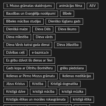
1. Mozus grāmatas skaidrojums
animācijas filma
ASV
Bauslības un Evaņģēlija noslēpumi
Bībele
Bībeles mācības studijas
Dienišķo lūgšanu gads
Dienišķā maize
Dieva Dēls
Dieva likums
Dieva mīlestība
Dieva vārds
Dieva Vārds katrai gada dienai
Dieva žēlastība
Dzīvības ceļš
e-baznica.lv
Es gribu dzīvot šīs dienas ar Tevi
Gads kopa ar Dītrihu Bonhēferu
grēku piedošana
Ikdienas ar Pirmo Mozus grāmatu
Ikdienas meditācijas
Jēzus Kristus
Kristība
Kristīgā dogmatika
Kristīgā dzīve
kristīgā mācība
kristīgā mūzika
Kristīgās ētikas un morāles rokasgrāmata
kristīgā ētika