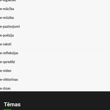
e-lūgšanas
e-mācība
e-mūzika
e-paziņojumi
e-poēzija
e-raksti
e-refleksijas
e-sprediķi
e-video
e-viktorīnas
e-ziņas
Tēmas