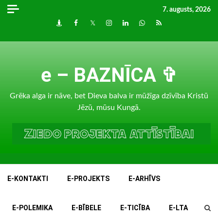
Skip
7. augusts, 2026
to
Draugiem
Facebook
Twitter
Instagram
LinkedIn
whatsapp
RSS
content
e – BAZNĪCA ✞
Grēka alga ir nāve, bet Dieva balva ir mūžīga dzīvība Kristū
Jēzū, mūsu Kungā.
E-KONTAKTI
E-PROJEKTS
E-ARHĪVS
E-POLEMIKA
E-BĪBELE
E-TICĪBA
E-LTA