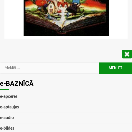
Meklēt:
e-BAZNĪCĀ
e-apceres
e-aptaujas
e-audio
e-bildes