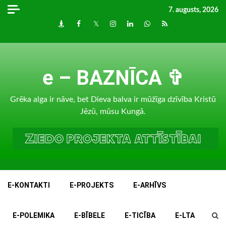
Skip
7. augusts, 2026
to
Draugiem
Facebook
Twitter
Instagram
LinkedIn
whatsapp
RSS
content
e – BAZNĪCA ✞
Grēka alga ir nāve, bet Dieva balva ir mūžīga dzīvība Kristū
Jēzū, mūsu Kungā.
E-KONTAKTI
E-PROJEKTS
E-ARHĪVS
E-POLEMIKA
E-BĪBELE
E-TICĪBA
E-LTA