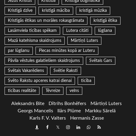
Jēzus Kristus
Kristība
Kristīgā dogmatika
Kristīgā dzīve
kristīgā mācība
kristīgā mūzika
Kristīgās ētikas un morāles rokasgrāmata
kristīgā ētika
Lasāmviela ticības spēkam
Lutera citāti
lūgšana
Mazā katehisma skaidrojums
Mārtiņš Luters
par lūgšanu
Piecas minūtes kopā ar Luteru
Pāvila vēstules galatiešiem skaidrojums
Svētais Gars
Svētais Vakarēdiens
Svētie Raksti
Svēto Rakstu apceres katrai dienai
ticība
ticības realitāte
Tēvreize
velns
Aleksandrs Bite
Dītrihs Bonhēfers
Mārtiņš Luters
Georgs Mancelis
Ilārs Plūme
Markku Särelä
Karls F. V. Valters
Hermanis Zasse
Draugiem
Facebook
Twitter
Instagram
LinkedIn
whatsapp
RSS