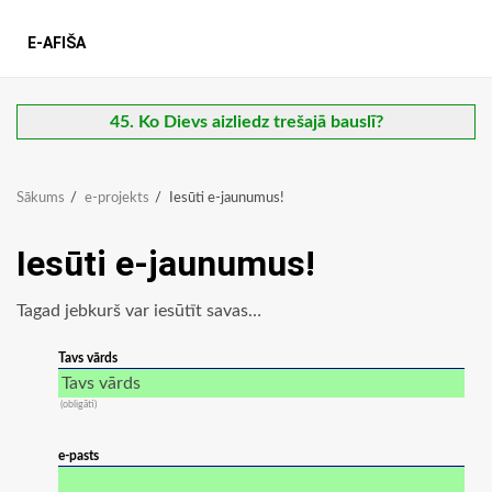
E-AFIŠA
45. Ko Dievs aizliedz trešajā bauslī?
Sākums
e-projekts
Iesūti e-jaunumus!
Iesūti e-jaunumus!
Tagad jebkurš var iesūtīt savas…
Tavs vārds
(obligāti)
e-pasts