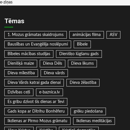
e-ziņas
Tēmas
1. Mozus grāmatas skaidrojums
animācijas filma
ASV
Bauslības un Evaņģēlija noslēpumi
Bībele
Bībeles mācības studijas
Dienišķo lūgšanu gads
Dienišķā maize
Dieva Dēls
Dieva likums
Dieva mīlestība
Dieva vārds
Dieva Vārds katrai gada dienai
Dieva žēlastība
Dzīvības ceļš
e-baznica.lv
Es gribu dzīvot šīs dienas ar Tevi
Gads kopa ar Dītrihu Bonhēferu
grēku piedošana
Ikdienas ar Pirmo Mozus grāmatu
Ikdienas meditācijas