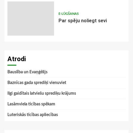
E-LŪGŠANAS
Par spēju noliegt sevi
Atrodi
Bauslība un Evaņģēlijs
Baznīcas gada sprediķi vienuviet
Ilgi gaidītais latviešu sprediķu krājums
Lasāmviela ticības spēkam
Luteriskās ticības apliecības