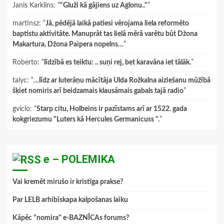
Janis Karklins
: “
"Gluži kā gājiens uz Aglonu.."
”
martinsz
: “
Jā, pēdējā laikā patiesi vērojama liela reformēto
baptistu aktivitāte. Manuprāt tas lielā mērā varētu būt Džona
Makartura, Džona Paipera nopelns…
”
Roberto
: “
līdzībā es teiktu: .. suņi rej, bet karavāna iet tālāk.
”
talyc
: “
…līdz ar luterāņu mācītāja Ulda Rožkalna aiziešanu mūžībā
šķiet nomiris arī beidzamais klausāmais gabals tajā radio
”
gviclo
: “
Starp citu, Holbeins ir pazīstams arī ar 1522. gada
kokgriezumu "Luters kā Hercules Germanicuss ".
”
e – POLEMIKA
Vai kremēt mirušo ir kristīga prakse?
Par LELB arhibīskapa kalpošanas laiku
Kāpēc "nomira" e-BAZNĪCAs forums?