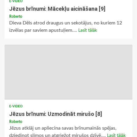
E-VIDEO
Jēzus brīnumi: Mācekļu aicināšana [9]
Roberto
Dieva Dēls atrod draugus un sekotājus, no kuriem 12
izvēlas par saviem apustuļiem....
Lasīt tālāk
E-VIDEO
Jēzus brīnumi: Uzmodināt mirušo [8]
Roberto
Jēzus atklāj un apliecina savas brīnumainās spējas,
dziedinot slimos un atgriežot mirušos dzīvē....
Lasīt tālāk