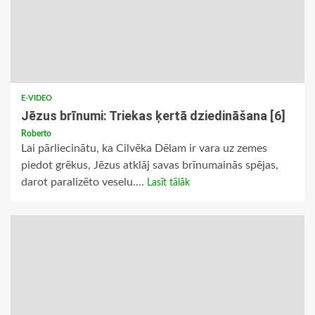
E-VIDEO
Jēzus brīnumi: Triekas ķertā dziedināšana [6]
Roberto
Lai pārliecinātu, ka Cilvēka Dēlam ir vara uz zemes
piedot grēkus, Jēzus atklāj savas brīnumainās spējas,
darot paralizēto veselu....
Lasīt tālāk