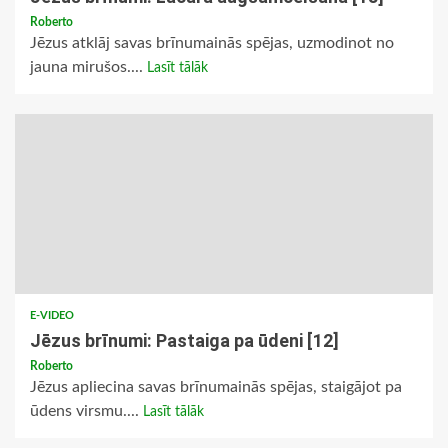
Roberto
Jēzus atklāj savas brīnumainās spējas, uzmodinot no
jauna mirušos....
Lasīt tālāk
E-VIDEO
Jēzus brīnumi: Pastaiga pa ūdeni [12]
Roberto
Jēzus apliecina savas brīnumainās spējas, staigājot pa
ūdens virsmu....
Lasīt tālāk