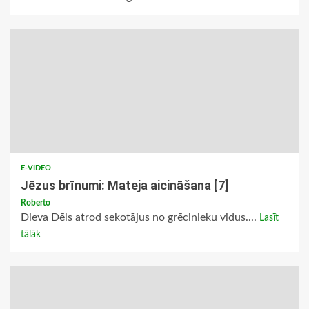
E-VIDEO
Jēzus brīnumi: Mateja aicināšana [7]
Roberto
Dieva Dēls atrod sekotājus no grēcinieku vidus....
Lasīt
tālāk