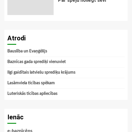
Par spēju noliegt sevi
Atrodi
Bauslība un Evaņģēlijs
Baznīcas gada sprediķi vienuviet
Ilgi gaidītais latviešu sprediķu krājums
Lasāmviela ticības spēkam
Luteriskās ticības apliecības
Ienāc
e-baznīcēns