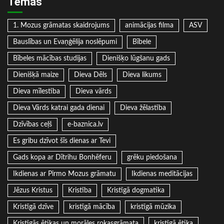
Tēmas
1. Mozus grāmatas skaidrojums
animācijas filma
ASV
Bauslības un Evaņģēlija noslēpumi
Bībele
Bībeles mācības studijas
Dienišķo lūgšanu gads
Dienišķā maize
Dieva Dēls
Dieva likums
Dieva mīlestība
Dieva vārds
Dieva Vārds katrai gada dienai
Dieva žēlastība
Dzīvības ceļš
e-baznica.lv
Es gribu dzīvot šīs dienas ar Tevi
Gads kopa ar Dītrihu Bonhēferu
grēku piedošana
Ikdienas ar Pirmo Mozus grāmatu
Ikdienas meditācijas
Jēzus Kristus
Kristība
Kristīgā dogmatika
Kristīgā dzīve
kristīgā mācība
kristīgā mūzika
Kristīgās ētikas un morāles rokasgrāmata
kristīgā ētika