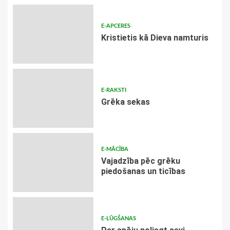
E-APCERES
Kristietis kā Dieva namturis
E-RAKSTI
Grēka sekas
E-MĀCĪBA
Vajadzība pēc grēku
piedošanas un ticības
E-LŪGŠANAS