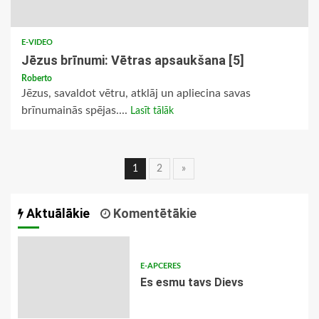
E-VIDEO
Jēzus brīnumi: Vētras apsaukšana [5]
Roberto
Jēzus, savaldot vētru, atklāj un apliecina savas
brīnumainās spējas....
Lasīt tālāk
Ziņu
1
2
»
navigācija
Aktuālākie
Komentētākie
E-APCERES
Es esmu tavs Dievs