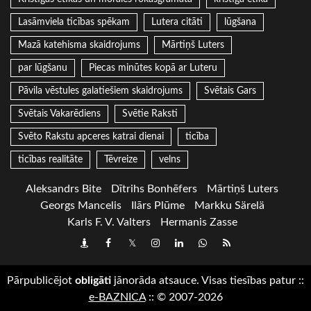
Lasāmviela ticības spēkam
Lutera citāti
lūgšana
Mazā katehisma skaidrojums
Mārtiņš Luters
par lūgšanu
Piecas minūtes kopā ar Luteru
Pāvila vēstules galatiešiem skaidrojums
Svētais Gars
Svētais Vakarēdiens
Svētie Raksti
Svēto Rakstu apceres katrai dienai
ticība
ticības realitāte
Tēvreize
velns
Aleksandrs Bite
Dītrihs Bonhēfers
Mārtiņš Luters
Georgs Mancelis
Ilārs Plūme
Markku Särelä
Karls F. V. Valters
Hermanis Zasse
Draugiem
Facebook
Twitter
Instagram
LinkedIn
whatsapp
RSS
Pārpublicējot
obligāti
jānorāda atsauce. Visas tiesības patur
::
e-BAZNICA
::
© 2007-2026