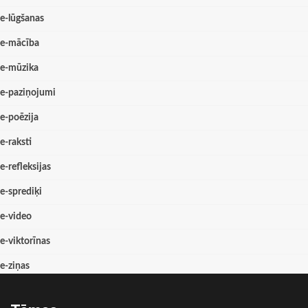
e-lūgšanas
e-mācība
e-mūzika
e-paziņojumi
e-poēzija
e-raksti
e-refleksijas
e-sprediķi
e-video
e-viktorīnas
e-ziņas