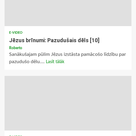
E-VIDEO
Jēzus brīnumi: Pazudušais dēls [10]
Roberto
Sanākušajam pūlim Jēzus izstāsta pamācošo līdzību par
pazudušo dēlu....
Lasīt tālāk