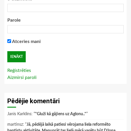
Parole
Atceries mani
Reģistrēties
Aizmirsi paroli
Pēdējie komentāri
Janis Karklins
: “
"Gluži kā gājiens uz Aglonu.."
”
martinsz
: “
Jā, pēdējā laikā patiesi vērojama liela reformēto
baptistu aktivitāte. Manuprāt tas lielā mērā varētu būt Džona