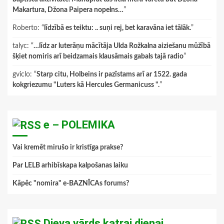
Makartura, Džona Paipera nopelns…
”
Roberto
: “
līdzībā es teiktu: .. suņi rej, bet karavāna iet tālāk.
”
talyc
: “
…līdz ar luterāņu mācītāja Ulda Rožkalna aiziešanu mūžībā
šķiet nomiris arī beidzamais klausāmais gabals tajā radio
”
gviclo
: “
Starp citu, Holbeins ir pazīstams arī ar 1522. gada
kokgriezumu "Luters kā Hercules Germanicuss ".
”
e – POLEMIKA
Vai kremēt mirušo ir kristīga prakse?
Par LELB arhibīskapa kalpošanas laiku
Kāpēc "nomira" e-BAZNĪCAs forums?
Dieva vārds katrai dienai