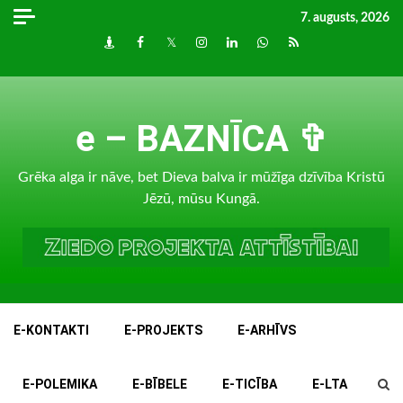
Skip
7. augusts, 2026
to
Draugiem
Facebook
Twitter
Instagram
LinkedIn
whatsapp
RSS
content
e – BAZNĪCA ✞
Grēka alga ir nāve, bet Dieva balva ir mūžīga dzīvība Kristū
Jēzū, mūsu Kungā.
E-KONTAKTI
E-PROJEKTS
E-ARHĪVS
E-POLEMIKA
E-BĪBELE
E-TICĪBA
E-LTA