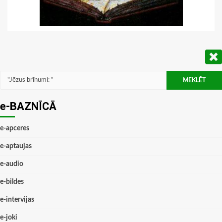
Meklēt:
e-BAZNĪCĀ
e-apceres
e-aptaujas
e-audio
e-bildes
e-intervijas
e-joki