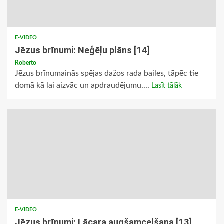
E-VIDEO
Jēzus brīnumi: Neģēļu plāns [14]
Roberto
Jēzus brīnumainās spējas dažos rada bailes, tāpēc tie
domā kā lai aizvāc un apdraudējumu....
Lasīt tālāk
E-VIDEO
Jēzus brīnumi: Lācara augšamcelšana [13]