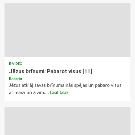
E-VIDEO
Jēzus brīnumi: Pabarot visus [11]
Roberto
Jēzus atklāj savas brīnumainās spējas un pabaro visus
ar maizi un zivīm....
Lasīt tālāk